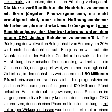
Luxusmarkt
zu senken, die dessen Erholung verlangsamt.
Die Marke veröffentlichte die Nachricht zusammen
mit ihren jüngsten Finanzergebnissen, die nicht
ermutigend sind, aber
einen Hoffnungsschimmer
hinterlassen, da der
starke Umsatzrückgang mit
einer
Beschleunigung der Umstrukturierung unter dem
neuen CEO Joshua
Schulman zusammenfällt.
Der
Rückgang der weltweiten Belegschaft von Burberry um 20%
wird sich hauptsächlich auf Bürojobs sowie auf die
Nachtschicht in der Fabrik in Castleford auswirken, die der
Herstellung des ikonischen Trenchcoats gewidmet ist — ein
Zeichen dafür, dass gespart wird, wo immer es möglich ist.
Ziel ist es, in den nächsten zwei Jahren rund
60 Millionen
Pfund
einzusparen, sodass sich die prognostizierten
jährlichen Einsparungen auf insgesamt 100 Millionen Pfund
belaufen. Es sei darauf hingewiesen, dass Schulman im
vergangenen Juli zu Burberry kam, um den ehemaligen CEO
zu ersetzen, der nach einer Phase schlechter Leistungen
mit
sofortiger Wirkung entlassen
wurde, und leitete sofort einen