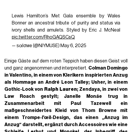
Lewis Hamilton’s Met Gala ensemble by Wales
Bonner an ancestral tribute of purity and status via
ivory shells and amulets. Styled by Eric J. McNeal
pic.twitter.com/RhoGAQSCsQ
— ѕαlσмe (@NIYMUSE)
May 6, 2025
Einige Gäste auf dem roten Teppich haben diesen Geist voll
und ganz angenommen und interpretiert.
Colman Domingo
in
Valentino
, in einem von Klerikern inspirierten Anzug
als Hommage an André Leon Talley;
Usher
, in einem
Gothic-Look von
Ralph Lauren
;
Zendaya
, in zwei von
Law Roach
gestylt;
Janelle Monáe trug in
Zusammenarbeit mit Paul Tazewell ein
maßgeschneidertes Kleid von Thom Browne mit
einem Trompe-l'œil-Design, das einen „Anzug im
Anzug“ darstellt, ergänzt durch Accessoires wie eine
Schleife Lerhut und Monokel
, der Inbegriff des