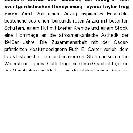
avantgardistischen Dandyismus; Teyana Taylor trug
einen Zoot
Von einem Anzug inspiriertes Ensemble,
bestehend aus einem burgunderroten Anzug mit betonten
Schultern, einem Hut mit breiter Krempe und einem Stock,
eine Hommage an die afroamerikanische Ästhetik der
1940er Jahre. Die Zusammenarbeit mit der Oscar-
prämierten Kostümdesignerin Ruth E. Carter verlieh dem
Look historische Tiefe und erinnerte an Stolz und kulturellen
Widerstand — jedes Outfit trägt eine tiefe Geschichte, die in
der Geschichte und Mythologie der afrikanischen Diaspora
verwurzelt ist. Hinter diesen Looks steckt nicht nur Ästhetik:
Es gibt ein ganzes schwarzes kulturelles und kreatives
Ökosystem. Stylisten wie
Kollin Carter, Jason Bolden,
Shiona Turini
und Kostümdesigner wie die
Oscar-
Preisträgerin Ruth E. Carter
und Designer aus der
Diasporie, die mit großen Maisons zusammenarbeiten (von
Telfar x Dior bis Bianca Saunders für Bottega Veneta),
definieren die Regeln der globalen Mode neu, lehnen