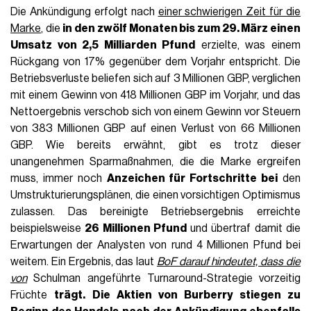
Die Ankündigung erfolgt nach
einer schwierigen Zeit für die
Marke
, die
in den zwölf Monaten bis zum 29. März einen
Umsatz von 2,5 Milliarden Pfund
erzielte, was einem
Rückgang von 17% gegenüber dem Vorjahr entspricht. Die
Betriebsverluste beliefen sich auf 3 Millionen GBP, verglichen
mit einem Gewinn von 418 Millionen GBP im Vorjahr, und das
Nettoergebnis verschob sich von einem Gewinn vor Steuern
von 383 Millionen GBP auf einen Verlust von 66 Millionen
GBP. Wie bereits erwähnt, gibt es trotz dieser
unangenehmen Sparmaßnahmen, die die Marke ergreifen
muss, immer noch
Anzeichen für Fortschritte bei
den
Umstrukturierungsplänen, die einen vorsichtigen Optimismus
zulassen. Das bereinigte Betriebsergebnis erreichte
beispielsweise
26 Millionen Pfund
und übertraf damit die
Erwartungen der Analysten von rund 4 Millionen Pfund bei
weitem. Ein Ergebnis, das laut
BoF darauf hindeutet, dass die
von
Schulman angeführte Turnaround-Strategie vorzeitig
Früchte
trägt.
Die Aktien von Burberry stiegen zu