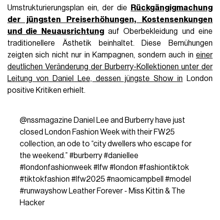
Umstrukturierungsplan ein, der die
Rückgängigmachung
der jüngsten Preiserhöhungen, Kostensenkungen
und die Neuausrichtung
auf Oberbekleidung und eine
traditionellere Ästhetik beinhaltet. Diese Bemühungen
zeigten sich nicht nur in Kampagnen, sondern auch in
einer
deutlichen Veränderung der Burberry-Kollektionen unter der
Leitung von Daniel Lee, dessen jüngste Show in
London
positive Kritiken erhielt.
@nssmagazine
Daniel Lee and Burberry have just
closed London Fashion Week with their FW25
collection, an ode to “city dwellers who escape for
the weekend.”
#burberry
#daniellee
#londonfashionweek
#lfw
#london
#fashiontiktok
#tiktokfashion
#lfw2025
#naomicampbell
#model
#runwayshow
Leather Forever - Miss Kittin & The
Hacker