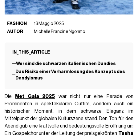
FASHION
13 Maggio 2025
AUTOR
Michelle Francine Ngonmo
IN_THIS_ARTICLE
Wer sind die schwarzen italienischen Dandies
Das Risiko einer Verharmlosung des Konzepts des
Dandyismus
Die
Met Gala 2025
war nicht nur eine Parade von
Prominenten in spektakulären Outfits, sondern auch ein
historischer Moment, in dem schwarze Eleganz im
Mittelpunkt der globalen Kulturszene stand. Den Ton für den
Abend gab eine kraftvolle und bedeutungsvolle Eröffnung an:
Ein Gospelchor unter der Leitung der preisgekrönten
Tasha