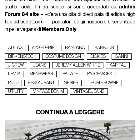
stato facile: fin da subito, si sono accordati su
adidas
Forum 84 alte
– «c’era una pila di dieci paia di adidas high
top ad aspettarmi», – pantaloni da ginnastica e biker vintage
in pelle vegana di
Members Only
.
ADIDAS
AYO EDEBIRI
BANDANA
BARBOUR
BIRKENSTOCK
COSTUME DESIGN
DICKIES
GANNI
J-CREW
JEANS
JEREMY ALLEN WHITE
KAPITAL
LEVI'S
MENSWEAR
PALACE
PATCHWORK
POLO
RESTAURANT
SERIES
THOM BROWNE
UTILITY
VINTAGE DENIM
VINTAGE JEANS
CONTINUA A LEGGERE