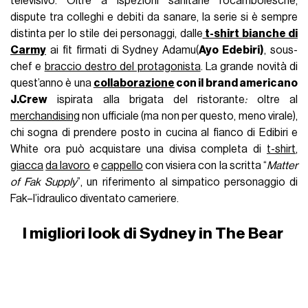
televisivo. Oltre a ispezioni sanitarie rocambolesche,
dispute tra colleghi e debiti da sanare, la serie si è sempre
distinta per lo stile dei personaggi, dalle
t-shirt bianche di
Carmy
ai fit firmati di Sydney Adamu(
Ayo Edebiri)
, sous-
chef e
braccio destro del protagonista
. La grande novità di
quest’anno è una
collaborazione
con il brand americano
J.Crew
ispirata alla brigata del ristorante
:
oltre al
merchandising
non ufficiale (ma non per questo, meno virale),
chi sogna di prendere posto in cucina al fianco di Edibiri e
White ora può acquistare una divisa completa di
t-shirt
,
giacca
da lavoro
e
cappello
con visiera con la scritta “
Matter
of Fak Supply
”, un riferimento al simpatico personaggio di
Fak–l’idraulico diventato cameriere.
I migliori look di Sydney in The Bear