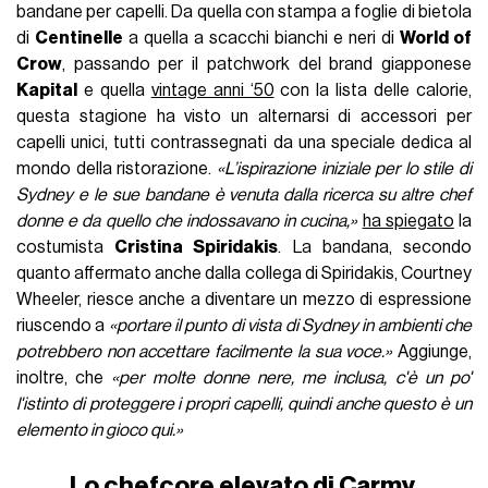
bandane per capelli. Da quella con stampa a foglie di bietola
di
Centinelle
a quella a scacchi bianchi e neri di
World of
Crow
, passando per il patchwork del brand giapponese
Kapital
e quella
vintage anni ‘50
con la lista delle calorie,
questa stagione ha visto un alternarsi di accessori per
capelli unici, tutti contrassegnati da una speciale dedica al
mondo della ristorazione.
«L’ispirazione iniziale per lo stile di
Sydney e le sue bandane è venuta dalla ricerca su altre chef
donne e da quello che indossavano in cucina,»
ha spiegato
la
costumista
Cristina Spiridakis
. La bandana, secondo
quanto affermato anche dalla collega di Spiridakis, Courtney
Wheeler, riesce anche a diventare un mezzo di espressione
riuscendo a
«portare il punto di vista di Sydney in ambienti che
potrebbero non accettare facilmente la sua voce.»
Aggiunge,
inoltre, che
«per molte donne nere, me inclusa, c'è un po'
l'istinto di proteggere i propri capelli, quindi anche questo è un
elemento in gioco qui.»
Lo chefcore elevato di Carmy