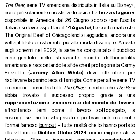
The Bear
, serie TV americana distribuita in Italia su Disney+,
non è più solamente uno show di cucina. La
terza stagione
,
disponibile in America dal 26 Giugno scorso (per l'uscita
italiana si dovrà aspettare il
14 Agosto
), ha confermato che
The Original Beef of Chicagoland si aggiudica, ancora una
volta, il titolo di ristorante più alla moda di sempre. Arrivata
sugli schermi nel 2022, la serie ha conquistato il pubblico
immergendolo nello stressante mondo dell’hospitality
americana e raccontando le sfide che il protagonista Carmy
Berzatto (
Jeremy Allen White
) deve affrontare per
risollevare la paninoteca di famiglia. Come per altre serie TV
americane - prima fra tutti,
The Office -
sembra che
The Bear
abbia trovato il successo proprio grazie a una
rappresentazione trasparente del mondo del lavoro
,
affrontando temi come il lavoro sottopagato, la
sovrapposizione tra vita privata e professionale ma anche
l'ormai famoso
burnout
– tutte realtà che lo hanno portato
alla vittoria ai
Golden Globe 2024
come migliore show