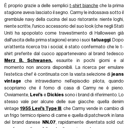
È proprio grazie a delle semplici
t-shirt bianche
che la prima
stagione aveva lasciato il segno. Carmy le indossava sotto il
grembiule navy della cucina del suo ristorante: niente loghi,
niente scritte, l'unico accessorio del suo look (che negli Stati
Uniti ha spopolato come travestimento di Halloween già
dall'uscita della prima stagione) erano i suoi
tatuaggi
. Dopo
un’attenta ricerca tra i social, è stato confermato che le t-
shirt preferite dal cuoco appartenevano al brand tedesco
Merz B. Schwanen,
esaurite in pochi giorni e al
momento non ancora disponibili. La ricerca per emulare
l’estetica chef è continuata con la vasta selezione di
jeans
vintage
che intravediamo nell’episodio pilota, quando
scopriamo che il forno di casa di Carmy ne è pieno.
Ovviamente,
Levi’s
e
Dickies
sono i brand di riferimento. Lo
stesso vale per alcune delle sue giacche: quella denim
vintage
1955 Levi's Type III
, che Carmy vende in cambio di
un frigo termico ripieno di carne e quella di patchwork in lana
del brand danese
NN.07
, rapidamente diventata sold out