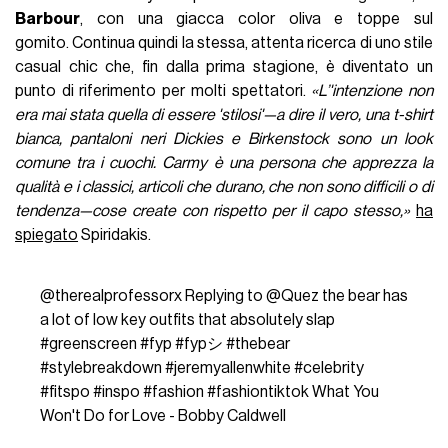
Barbour
, con una giacca color oliva e toppe sul
gomito. Continua quindi la stessa, attenta ricerca di uno stile
casual chic che, fin dalla prima stagione, è diventato un
punto di riferimento per molti spettatori.
«L’'intenzione non
era mai stata quella di essere 'stilosi'—a dire il vero, una t-shirt
bianca, pantaloni neri Dickies e Birkenstock sono un look
comune tra i cuochi. Carmy è una persona che apprezza la
qualità e i classici, articoli che durano, che non sono difficili o di
tendenza—cose create con rispetto per il capo stesso,»
ha
spiegato
Spiridakis.
@therealprofessorx
Replying to @Quez the bear has
a lot of low key outfits that absolutely slap
#greenscreen
#fyp
#fypシ
#thebear
#stylebreakdown
#jeremyallenwhite
#celebrity
#fitspo
#inspo
#fashion
#fashiontiktok
What You
Won't Do for Love - Bobby Caldwell