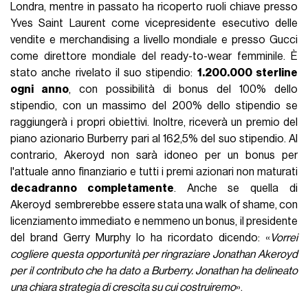
Londra, mentre in passato ha ricoperto ruoli chiave presso
Yves Saint Laurent come vicepresidente esecutivo delle
vendite e merchandising a livello mondiale e presso Gucci
come direttore mondiale del ready-to-wear femminile. È
stato anche rivelato il suo stipendio:
1.200.000 sterline
ogni anno
, con possibilità di bonus del 100% dello
stipendio, con un massimo del 200% dello stipendio se
raggiungerà i propri obiettivi. Inoltre, riceverà un premio del
piano azionario Burberry pari al 162,5% del suo stipendio. Al
contrario, Akeroyd non sarà idoneo per un bonus per
l'attuale anno finanziario e tutti i premi azionari non maturati
decadranno completamente
. Anche se quella di
Akeroyd sembrerebbe essere stata una walk of shame, con
licenziamento immediato e nemmeno un bonus, il presidente
del brand Gerry Murphy lo ha ricordato dicendo: «
Vorrei
cogliere questa opportunità per ringraziare Jonathan Akeroyd
per il contributo che ha dato a Burberry. Jonathan ha delineato
una chiara strategia di crescita su cui costruiremo
».