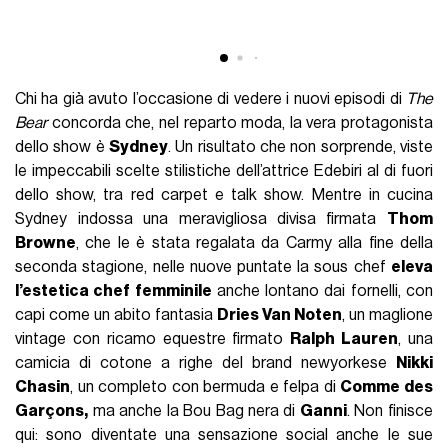
S
Chi ha già avuto l’occasione di vedere i nuovi episodi di
The
Bear
concorda che, nel reparto moda, la vera protagonista
dello show è
Sydney
. Un risultato che non sorprende, viste
le impeccabili scelte stilistiche dell’attrice Edebiri al di fuori
dello show, tra red carpet e talk show. Mentre in cucina
Sydney indossa una meravigliosa divisa firmata
Thom
Browne
, che le è stata regalata da Carmy alla fine della
seconda stagione, nelle nuove puntate la sous chef
eleva
l’estetica chef femminile
anche lontano dai fornelli, con
capi come un abito fantasia
Dries Van Noten
, un maglione
vintage con ricamo equestre firmato
Ralph Lauren
, una
camicia di cotone a righe del brand newyorkese
Nikki
Chasin
, un completo con bermuda e felpa di
Comme des
Garçons,
ma anche la Bou Bag nera di
Ganni
. Non finisce
qui: sono diventate una sensazione social anche le sue