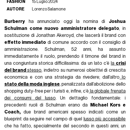
FASHION
15 Luglio 2024
AUTORE
Lorenzo Salamone
Burberry
ha annunciato oggi la nomina di
Joshua
Schulman come nuovo amministratore delegato
, in
sostituzione di Jonathan Akeroyd, che lascerà il brand con
effetto immediato
di comune accordo con il consiglio di
amministrazione. Schulman, 52 anni, ha assunto
immediatamente il ruolo, prendendo il timone del brand in
una congiuntura storica difficilissima: da un lato c’è
la
crisi
del brand
stesso
, indietro su numerosi obiettivi di crescita
economica e con una strategia da rivedere; dall’altro
lo
stato della moda inglese
, penalizzata dall’abolizione dello
shopping duty-free per i turisti e, infine, c’è
la globale frenata
dei consumi del lusso
. Un dettaglio fondamentale: i
precedenti ruoli di Schulman erano da
Michael Kors e
Coach,
due brand americani spesso indicati come un
blueprint da seguire nel campo di quel
lusso più accessibile
che ha fatto, specialmente del secondo in questi anni, un