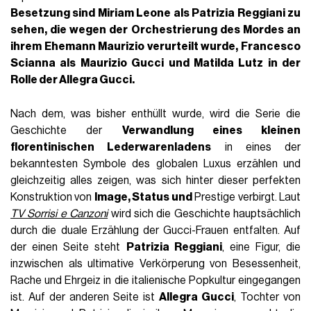
Besetzung sind
Miriam Leone
als
Patrizia Reggiani
zu
sehen, die wegen der Orchestrierung des Mordes an
ihrem Ehemann Maurizio verurteilt wurde,
Francesco
Scianna
als
Maurizio Gucci und Matilda Lutz in der
Rolle der Allegra Gucci
.
Nach dem, was bisher enthüllt wurde, wird die Serie die
Geschichte der
Verwandlung eines kleinen
florentinischen Lederwarenladens
in eines der
bekanntesten Symbole des globalen Luxus erzählen und
gleichzeitig alles zeigen, was sich hinter dieser perfekten
Konstruktion von
Image, Status und
Prestige verbirgt. Laut
TV Sorrisi e Canzoni
wird sich die Geschichte hauptsächlich
durch die duale Erzählung der Gucci-Frauen entfalten. Auf
der einen Seite steht
Patrizia Reggiani
, eine Figur, die
inzwischen als ultimative Verkörperung von Besessenheit,
Rache und Ehrgeiz in die italienische Popkultur eingegangen
ist. Auf der anderen Seite ist
Allegra Gucci
, Tochter von