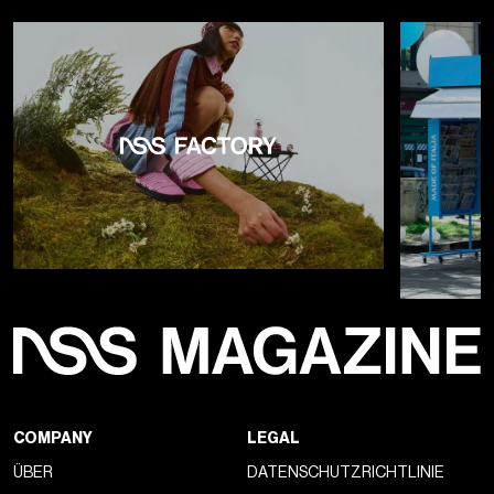
bedeutet nicht automatisch, dass die Regierung das
eingezogene Geld sofort zurückgibt.
Das hinderte
Prada, Tom Ford und EssilorLuxottica nicht
daran,
die
US-Regierung zwischen November und Februar zu
verklagen, wie The Independent
berichtete.
Aber jetzt, da
der
Oberste Gerichtshof diese Zölle für illegal erklärt hat
, war
die US-Regierung gezwungen, sich zu verpflichten,
bezahlte
Zölle in Höhe von 166 Milliarden Dollar
zurückzuzahlen,
mehr oder weniger. Und da der gesamte Prozess
in
mehreren Phasen eingeführt
wird — auch wenn er
möglicherweise noch unterbrochen wird —, hat das
Rennen
um Rückerstattungen
offiziell begonnen. Es gibt nur ein
Problem: Unternehmen werden das Geld zurückbekommen,
aber Verbraucher,
die am Ende mehr bezahlt
haben,
werden
keinen Cent sehen
.
So funktionieren
Tarifrückerstattungen