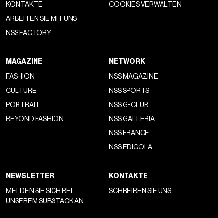
@itsdeaann
The Trump Administration Is Being Forced To Issue
LARGEST Refund In HISTORY.
Deep Cinematic Sub Boom 1 -
Nach dem Urteil des Obersten Gerichtshofs richtete die US-
Regierung
ein Online-Portal ein
, das vom US-Zoll- und
Grenzschutz verwaltet wird. Die Plattform erhielt jedoch so
viele Anfragen, dass sie Berichten zufolge bei zahlreichen
Benutzern
abstürzte
. Diese erhielten Fehlermeldungen und
Anweisungen, es später erneut zu versuchen.
Wie von
BoF
erklärt, ist die Zahl der Unternehmen, die für
Tarifrückerstattungen in Frage kommen, enorm:
330.000.
Zu den
von BoF
genannten Importeuren gehören
Asos, das