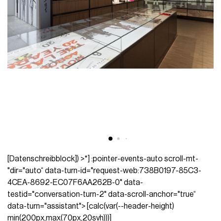
[Datenschreibblock]) >*] :pointer-events-auto scroll-mt-
"dir="auto“ data-turn-id="request-web:738B0197-85C3-
4CEA-8692-EC07F6AA262B-0" data-
testid="conversation-turn-2" data-scroll-anchor="true“
data-turn="assistant"> [calc(var(--header-height)
min(200px,max(70px,20svh)))]