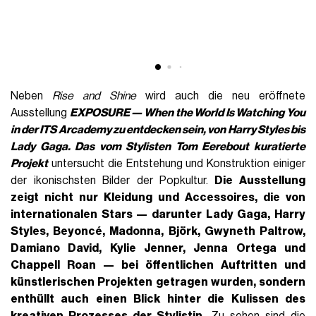
Neben
Rise and Shine
wird auch die neu eröffnete
Ausstellung
EXPOSURE — When the World Is Watching You
in der ITS Arcademy zu entdecken sein, von Harry Styles bis
Lady Gaga. Das
vom Stylisten
Tom Eerebout
kuratierte
Projekt
untersucht die Entstehung und Konstruktion einiger
der ikonischsten Bilder der Popkultur.
Die Ausstellung
zeigt nicht nur Kleidung und Accessoires, die von
internationalen Stars — darunter Lady Gaga, Harry
Styles, Beyoncé, Madonna, Björk, Gwyneth Paltrow,
Damiano David, Kylie Jenner, Jenna Ortega und
Chappell Roan — bei öffentlichen Auftritten und
künstlerischen Projekten getragen wurden, sondern
enthüllt auch einen Blick hinter die Kulissen des
kreativen Prozesses der Stylistin.
Zu sehen sind die