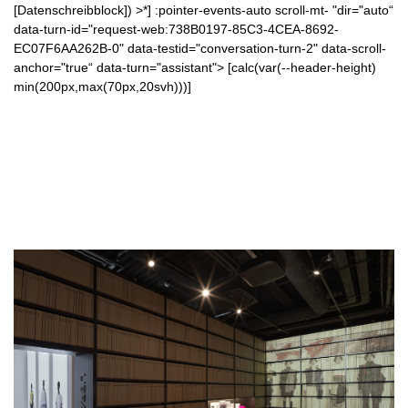
[Datenschreibblock]) >*] :pointer-events-auto scroll-mt- "dir="auto“
data-turn-id="request-web:738B0197-85C3-4CEA-8692-
EC07F6AA262B-0" data-testid="conversation-turn-2" data-scroll-
anchor="true“ data-turn="assistant"> [calc(var(--header-height)
min(200px,max(70px,20svh)))]