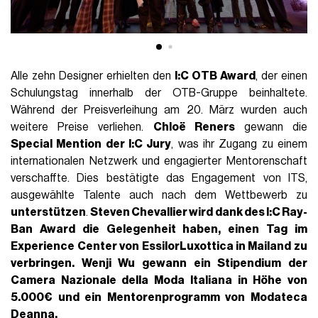
Alle zehn Designer erhielten den
I:C OTB Award
, der einen
Schulungstag innerhalb der OTB-Gruppe beinhaltete.
Während der Preisverleihung am 20. März wurden auch
weitere Preise verliehen.
Chloë Reners
gewann die
Special Mention der I:C Jury
, was ihr Zugang zu einem
internationalen Netzwerk und engagierter Mentorenschaft
verschaffte. Dies bestätigte das Engagement von ITS,
ausgewählte Talente auch nach dem Wettbewerb zu
unterstützen
.
Steven Chevallier wird dank des I:C Ray-
Ban Award die Gelegenheit haben, einen Tag im
Experience Center von
EssilorLuxottica
in Mailand zu
verbringen. Wenji Wu gewann ein Stipendium der
Camera Nazionale della Moda Italiana in Höhe von
5.000€ und ein Mentorenprogramm von Modateca
Deanna.