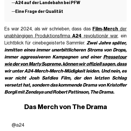
A24 auf der Landebahn bei PFW
Eine Frage der Qualität
Es war 2024, als wir schrieben, dass das
Film-Merch
der
unabhängigen Produktionsfirma
A24
revolutionär war
, ein
Lichtblick für cinebegeisterte Sammler.
Zwei Jahre später,
inmitten eines immer unerbittlicheren Stroms von Drops,
immer aggressiveren Kampagnen und einer
Pressetour
wie der von Marty Supreme, können wir offiziell sagen, dass
wir unter A24-Merch-Merch-Müdigkeit leiden.
Und nein, es
war nicht Josh Safdies Film, der den letzten Schlag
versetzt hat, sondern das kommende Drama von Kristoffer
Borgli mit
Zendaya
und Robert Pattinson, The Drama.
Das Merch von The Drama
@a24