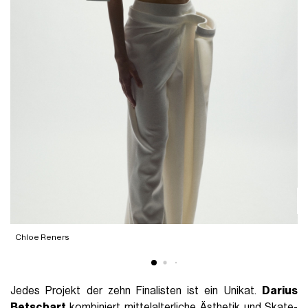
T
Chloe Reners
Jedes Projekt der zehn Finalisten ist ein Unikat.
Darius
Betschart
kombiniert mittelalterliche Ästhetik und Skate-