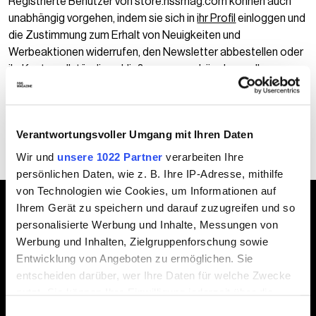
Registrierte Benutzer von store.nssmag.com können auch
unabhängig vorgehen, indem sie sich in
ihr Profil
einloggen und
die Zustimmung zum Erhalt von Neuigkeiten und
Werbeaktionen widerrufen, den Newsletter abbestellen oder
ihr Konto vollständig schließen, was zur Löschung aller
gespeicherten Informationen führt, mit der Schaltfläche
„Konto schließen“
Verantwortungsvoller Umgang mit Ihren Daten
Wir und
unsere 1022 Partner
verarbeiten Ihre
persönlichen Daten, wie z. B. Ihre IP-Adresse, mithilfe
von Technologien wie Cookies, um Informationen auf
Ihrem Gerät zu speichern und darauf zuzugreifen und so
personalisierte Werbung und Inhalte, Messungen von
Werbung und Inhalten, Zielgruppenforschung sowie
Entwicklung von Angeboten zu ermöglichen. Sie
entscheiden darüber, wer Ihre Daten für welche Zwecke
nutzt. Sie können Ihre Einwilligung jederzeit über die
Cookie-Erklärung oder durch Klicken auf das Privacy
Einwilligungsauswahl