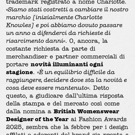
trademark registrato a nome Charlotte.
«Siamo stati costretti a cambiare il nostro
marchio [inizialmente Charlotte
Knowles] e poi abbiamo dovuto passare
un anno a difenderci da richieste di
risarcimento danni»
. O, ancora, la
costante richiesta da parte di
merchandiser e partner commerciali di
novità illuminanti ogni
portare
stagione
.
«È un equilibrio difficile da
raggiungere, decidere dove sta la novità e
cosa deve essere mantenuto».
Detto
questo, a giudicare dall’ultima risposta
della stampa e del mercato così come
British Womenswear
dalla nomina a
Designer of the Year
ai Fashion Awards
2025, sembra che la febbre per i design
affilati e aderenti del brand sia pronta a