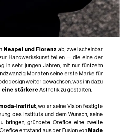
en
Neapel und Florenz
ab, zwei scheinbar
zur Handwerkskunst teilen — die eine der
 in sehr jungen Jahren, mit nur fünfzehn
rundzwanzig Monaten seine erste Marke für
Modedesign weiter gewachsen, was ihn dazu
d
eine stärkere
Ästhetik zu gestalten.
moda-Institut
, wo er seine Vision festigte
tzung des Instituts und dem Wunsch, seine
u bringen, gründete Orefice eine zweite
Orefice entstand aus der Fusion von
Made