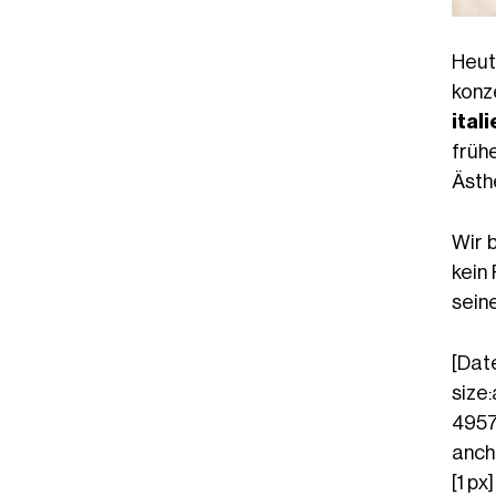
Heut
konz
ital
früh
Ästh
Wir 
kein
seine
[Date
size
4957
anch
[1 px]