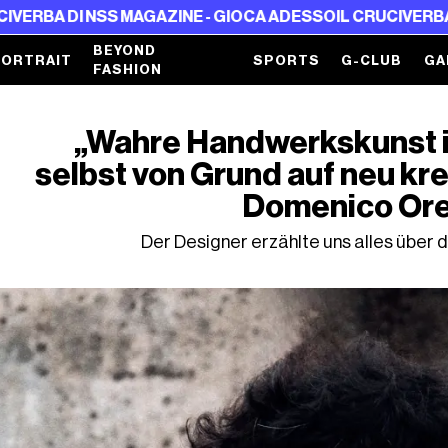
AGAZINE - GIOCA ADESSO
IL CRUCIVERBA DI NSS MAGAZIN
BEYOND
PORTRAIT
SPORTS
G-CLUB
GA
FASHION
„Wahre Handwerkskunst i
selbst von Grund auf neu krei
Domenico Ore
Der Designer erzählte uns alles über 