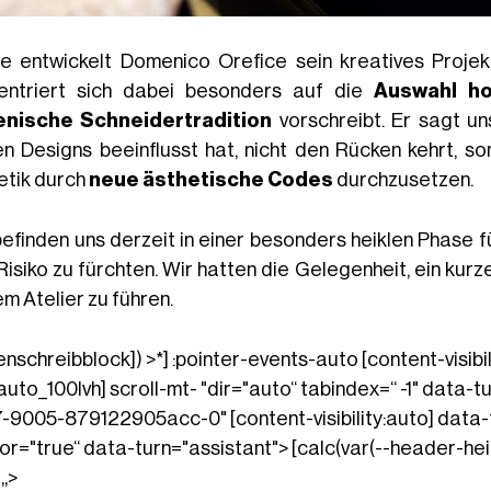
e entwickelt Domenico Orefice sein kreatives Projek
entriert sich dabei besonders auf die
Auswahl ho
ienische Schneidertradition
vorschreibt. Er sagt un
en Designs beeinflusst hat, nicht den Rücken kehrt, s
etik durch
neue ästhetische Codes
durchzusetzen.
befinden uns derzeit in einer besonders heiklen Phase f
 Risiko zu fürchten. Wir hatten die Gelegenheit, ein kur
m Atelier zu führen.
nschreibblock]) >*] :pointer-events-auto [content-visibili
:auto_100lvh] scroll-mt- "dir="auto“ tabindex=“ -1" dat
-9005-879122905acc-0" [content-visibility:auto] data-t
or="true“ data-turn="assistant"> [calc(var(--header-he
 „>