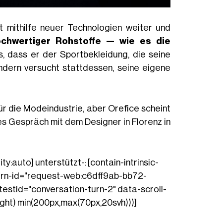
t mithilfe neuer Technologien weiter und
chwertiger Rohstoffe — wie es die
s, dass er der Sportbekleidung, die seine
ondern versucht stattdessen, seine eigene
ür die Modeindustrie, aber Orefice scheint
zes Gespräch mit dem Designer in Florenz in
ty:auto] unterstützt-: [contain-intrinsic-
a-turn-id="request-web:c6dff9ab-bb72-
estid="conversation-turn-2" data-scroll-
ight) min(200px,max(70px,20svh)))]