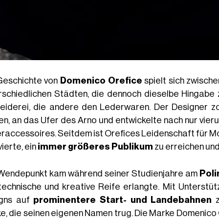
Geschichte von
Domenico Orefice
spielt sich zwisch
rschiedlichen Städten, die dennoch dieselbe Hingabe 
eiderei, die andere den Lederwaren. Der Designer zog
en, an das Ufer des Arno und entwickelte nach nur vie
raccessoires. Seitdem ist Orefices Leidenschaft für 
ierte, ein
immer größeres Publikum
zu erreichen un
Wendepunkt kam während seiner Studienjahre am
Poli
technische und kreative Reife erlangte. Mit Unterstü
gns auf
prominentere Start- und Landebahnen
z
e, die seinen eigenen Namen trug. Die Marke Domenico 