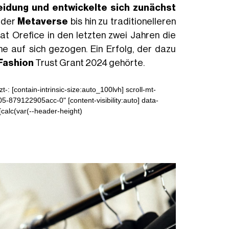
eidung
und entwickelte sich zunächst
n der
Metaverse
bis hin zu traditionelleren
t Orefice in den letzten zwei Jahren die
 auf sich gezogen. Ein Erfolg, der dazu
Fashion
Trust Grant 2024 gehörte.
zt-: [contain-intrinsic-size:auto_100lvh] scroll-mt-
5-879122905acc-0" [content-visibility:auto] data-
[calc(var(--header-height)