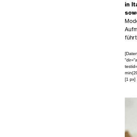
in I
sowo
Mode
Aufm
führ
[Daten
"dir="
testid
min(2
[1 px]