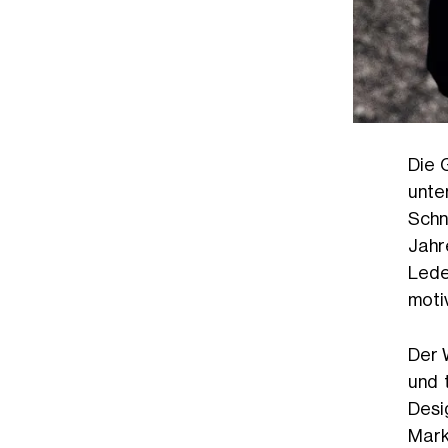
Die 
unte
Schn
Jahr
Lede
motiv
Der 
und 
Desi
Mark