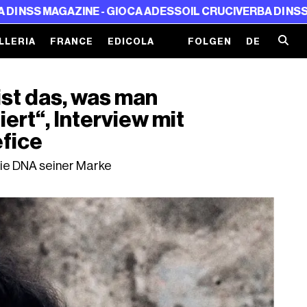
E - GIOCA ADESSO
IL CRUCIVERBA DI NSS MAGAZINE - GIO
LLERIA
FRANCE
EDICOLA
FOLGEN
DE
st das, was man
ert“, Interview mit
fice
die DNA seiner Marke