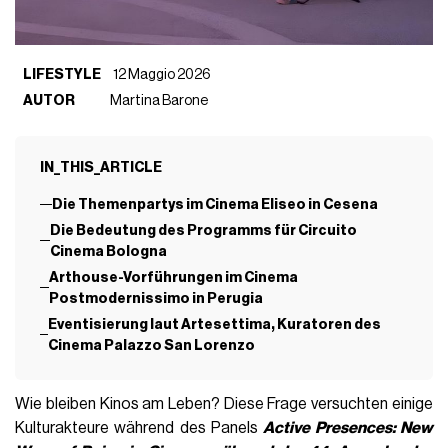
LIFESTYLE
12 Maggio 2026
AUTOR
Martina Barone
IN_THIS_ARTICLE
Die Themenpartys im Cinema Eliseo in Cesena
Die Bedeutung des Programms für Circuito
Cinema Bologna
Arthouse-Vorführungen im Cinema
Postmodernissimo in Perugia
Eventisierung laut Artesettima, Kuratoren des
Cinema Palazzo San Lorenzo
Wie bleiben Kinos am Leben? Diese Frage versuchten einige
Kulturakteure während des Panels
Active Presences: New