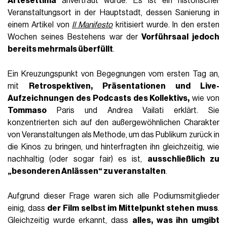
Artesettima
anvertraut wurde. Es ist ein historischer
Veranstaltungsort in der Hauptstadt, dessen Sanierung in
einem Artikel von
Il Manifesto
kritisiert wurde. In den ersten
Wochen seines Bestehens war der
Vorführsaal jedoch
bereits mehrmals überfüllt
.
Ein Kreuzungspunkt von Begegnungen vom ersten Tag an,
mit
Retrospektiven, Präsentationen und Live-
Aufzeichnungen des Podcasts des Kollektivs,
wie von
Tommaso
Paris und Andrea Vailati erklärt. Sie
konzentrierten sich auf den außergewöhnlichen Charakter
von Veranstaltungen als Methode, um das Publikum zurück in
die Kinos zu bringen, und hinterfragten ihn gleichzeitig, wie
nachhaltig (oder sogar fair) es ist,
ausschließlich zu
„besonderen Anlässen“ zu veranstalten
.
Aufgrund dieser Frage waren sich alle Podiumsmitglieder
einig, dass
der Film selbst im Mittelpunkt stehen muss
.
Gleichzeitig wurde erkannt, dass
alles, was ihn umgibt