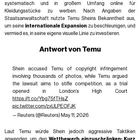
systematisch und in großem Umfang online für
Kleidungsstücke zu werben. Nach Angaben der
Staatsanwaltschaft nutzte Temu Sheins Bekanntheit aus,
um seine
internationale Expansion
zu beschleunigen, und
vermied es, in seine eigene visuelle Linie zu investieren.
Antwort von Temu
Shein accused Temu of copyright infringement
involving thousands of photos, while Temu argued
the lawsuit aims to stifle competition, as a trial
opened in London’s High Court
https://t.co/Ybg75fTHsZ
pic.twitter.com/zxULPEOFJK
— Reuters (@Reuters)
May 11, 2026
Laut Temu würde Shein jedoch aggressive Taktiken
anwenden, um den
Wettbewerb einzuschränken: Kurz