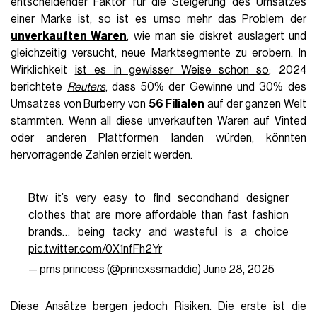
entscheidender Faktor für die Steigerung des Umsatzes
einer Marke ist, so ist es umso mehr das Problem der
unverkauften Waren
, wie man sie diskret auslagert und
gleichzeitig versucht, neue Marktsegmente zu erobern. In
Wirklichkeit
ist es in gewisser Weise schon so
: 2024
berichtete
Reuters
, dass 50% der Gewinne und 30% des
Umsatzes von Burberry von
56 Filialen
auf der ganzen Welt
stammten. Wenn all diese unverkauften Waren auf Vinted
oder anderen Plattformen landen würden, könnten
hervorragende Zahlen erzielt werden.
Btw it’s very easy to find secondhand designer
clothes that are more affordable than fast fashion
brands… being tacky and wasteful is a choice
pic.twitter.com/0X1nfFh2Yr
— pms princess (@princxssmaddie)
June 28, 2025
Diese Ansätze bergen jedoch Risiken. Die erste ist die