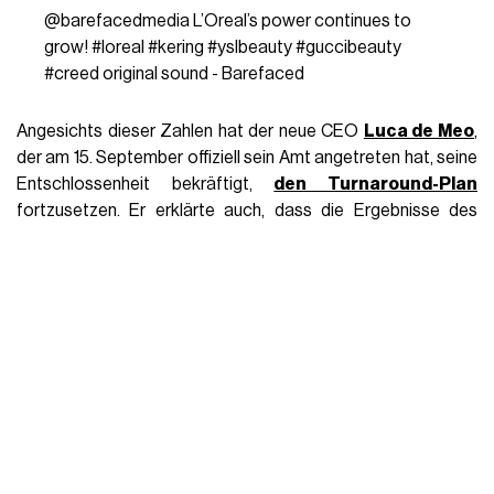
gemischten Dynamik
dar.
Der organische Umsatz ging im
Vergleich zum Vorquartal, als der Rückgang 25%
erreicht hatte, um 14%
zurück. Kurz gesagt, ein Zeichen
für eine
leichte Erholung
, da dadurch die von Beobachtern
vorhergesagte Verschlechterung vermieden wurde. Parallel
dazu verzeichnete Saint Laurent einen organischen
Rückgang von 4%, während die Division „Other Maisons“, zu
der
Balenciaga, Alexander McQueen, Boucheron und
Qeelin gehören,
ein leichtes Wachstum von 1%
verzeichnete.
Bottega Veneta
, das in der
Vergangenheit gesünder war, verzeichnete einen
Anstieg von 3%, und der Bereich, der den Brillen und
Unternehmensaktivitäten von Kering gewidmet ist,
schloss mit einem Anstieg von 6% ab.
Alles Trends, die
eine Entwicklung widerspiegeln, die zwar weit vom
Marktwachstum entfernt ist, aber auf eine teilweise
Stabilisierung in einigen Geschäftsbereichen hindeutet.