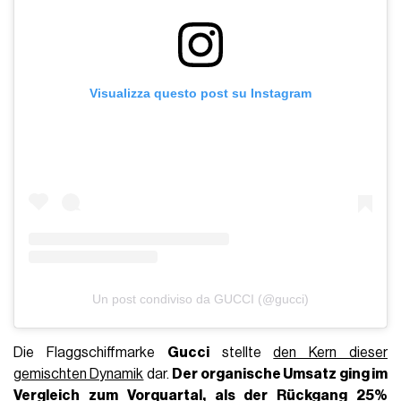
war, aber die Erwartungen der Analysten übertraf, die einen
Rückgang von 16% prognostiziert hatten. Der
Gesamtumsatz lag bei
3,42 Milliarden Euro
, was einem
Rückgang von 5% entspricht, und lag damit leicht über den
Marktprognosen von 3,31 Milliarden Euro. Selbst
der
organische Rückgang von 15%
, der bescheidener als
erwartet war, markiert einen sehr langsamen und
allmählichen Fortschritt für den zweitgrößten Luxuskonzern
der Welt.
Welche Marken schnitten am besten
ab?