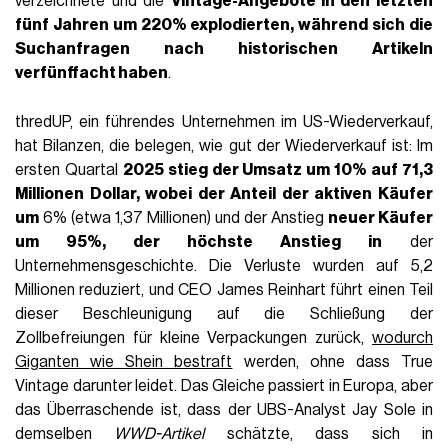
verzeichnete und die
Vintage-Angebote in den letzten
fünf Jahren um 220% explodierten, während sich die
Suchanfragen nach historischen Artikeln
verfünffacht haben
.
thredUP, ein führendes Unternehmen im US-Wiederverkauf,
hat Bilanzen, die belegen, wie gut der Wiederverkauf ist: Im
ersten Quartal
2025 stieg der Umsatz um 10% auf 71,3
Millionen Dollar, wobei der Anteil der aktiven Käufer
um
6% (etwa 1,37 Millionen) und der Anstieg
neuer Käufer
um 95%, der höchste Anstieg in
der
Unternehmensgeschichte. Die Verluste wurden auf 5,2
Millionen reduziert, und CEO James Reinhart führt einen Teil
dieser Beschleunigung auf die Schließung der
Zollbefreiungen für kleine Verpackungen zurück,
wodurch
Giganten wie Shein bestraft
werden, ohne dass True
Vintage darunter leidet. Das Gleiche passiert in Europa, aber
das Überraschende ist, dass der UBS-Analyst Jay Sole in
demselben
WWD-Artikel
schätzte, dass sich in