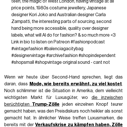
teen, the magic of West London, having vintage at all
price points, 1980s costume jewellery, Japanese
designer Kori Joko and Australian designer Carla
Zampatti, the interesting parts of sourcing, second
hand being more accessible, quality over designer
labels, what will AI do for fashion? & so much more <3
Link in bio to listen on Patreon
#fashionpodcast
#vintagefashion
#balenciagacitybag
#designervintage
#archivefashion
#shopindependent
#shopsmall
#shopvintage
original sound - cant not
Wenn wir heute über Second-Hand sprechen, liegt das
daran, dass
Mode, wie bereits erwähnt, zu viel kostet
.
Noch schlimmer ist die Situation in Amerika, dem vielleicht
wichtigsten Markt für Luxusgüter, wo
die inzwischen
berüchtigten
Trump-Zölle
jeden einzelnen Knopf teurer
gemacht haben, was den Preisdiskurs noch heikler als sonst
gemacht hat. In ähnlicher Weise treffen Luxusmarken, die
bereits mit der
Verkaufskrise zu kämpfen haben, Zölle