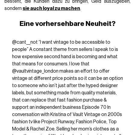
besteht, die Kunden dazu zu bringen, Geld auszugeben,
sondern
sie auch loyal zu machen
.
Eine vorhersehbare Neuheit?
@cant__not
“I want vintage to be accessible to
people” A constant theme from sellers I speak to is
how expensive second hand is becoming and what
that means for consumers. I love that
@vaultvintage_london makes an effort to offer
vintage at different price points so it can be an option
to someone who isn’t just after the hyped designer
labels, but something made from quality materials,
that can replace that fast fashion purchase &
support an independent business Episode 70 In
conversation with Kristina of Vault Vintage on 2000s
fashion tv like Project Runway, Fashion Police, Top
Model & Rachel Zoe. Selling her mom’s clothes as a