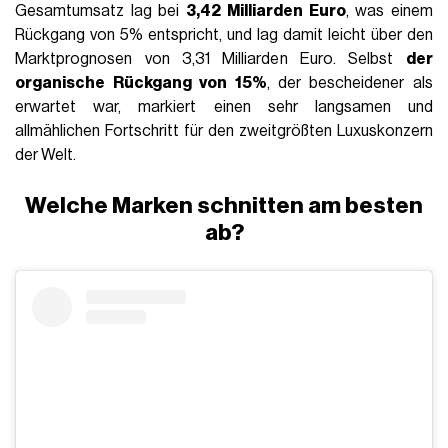
FASHION
23 Ottobre 2025
AUTOR
Lorenzo Salamone
IN_THIS_ARTICLE
Welche Marken schnitten am besten ab?
Die Strategie von De Meo geht weiter
Was wird sich für Alexander McQueen ändern?
Ein bisschen
wie im Fall von LVMH
weisen sogar
die
Finanzergebnisse für das dritte Quartal von Kering
Anzeichen einer Verbesserung auf. Fairerweise wäre es
jedoch zutreffender zu sagen, dass die Situation eher
„weniger schlimmer“ als besser ist. Der organische Umsatz
der Gruppe
ging in dem am 30. September endenden
Quartal um 14%
zurück, ein Rückgang, der zwar erheblich