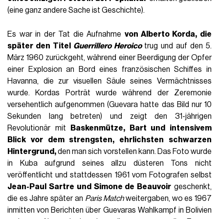
IN_THIS_ARTICLE
Märtyrer oder Ikone?
Den Antikapitalismus nutzen
Che Guevara und Mode
Wie überlebt eine Ikone? Manchmal durch Transformation.
Nehmen wir den Fall von
Ernesto „Che“ Guevara
, dem
legendären argentinischen marxistischen Revolutionär, Arzt,
Autor und Guerillaführer, der neben Fidel Castro eine
entscheidende Rolle in der kubanischen Revolution spielte.
Seine Lebensleistungen waren zahlreich, sein Einfluss enorm
— aber können wir heute, wenn wir
sein Gesicht auf einem
T-Shirt
erkennen, die Einzelheiten seines Lebens erklären?
Könnten wir von seinen Motorradreisen, dem Guerillakrieg in
Kuba, dem von den USA unterstützten Batista-Regime und