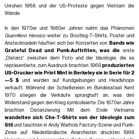
Hintergrund,
den man sich vorstellen kann. Das Foto wurde
in Kuba aufgrund seines allzu düsteren Tons nicht
veröffentlicht und stattdessen 1961 vom Fotografen selbst
Jean-Paul Sartre und Simone de Beauvoir
geschenkt,
die es Jahre später an
Paris Match
weitergaben, wo es 1967
inmitten von Berichten über Guevaras Wahlkampf in Bolivien
und am Abgrund der Jugendbewegungen, die Europa
erschüttern würden, erschien.
Märtyrer oder Ikone?