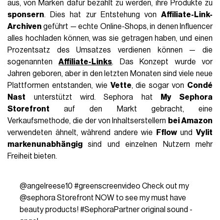
aus, von Marken dafür bezahlt zu werden, ihre Produkte zu
sponsern
. Dies hat zur Entstehung von
Affiliate-Link-
Archiven
geführt — echte Online-Shops, in denen Influencer
alles hochladen können, was sie getragen haben, und einen
Prozentsatz des Umsatzes verdienen können — die
sogenannten
Affiliate-Links
. Das Konzept wurde vor
Jahren geboren, aber in den letzten Monaten sind viele neue
Plattformen entstanden, wie
Vette
, die sogar von
Condé
Nast
unterstützt wird. Sephora hat
My Sephora
Storefront
auf den Markt gebracht, eine
Verkaufsmethode, die der von Inhaltserstellern
bei Amazon
verwendeten ähnelt, während andere wie
Fflow
und
Vylit
markenunabhängig
sind und einzelnen Nutzern mehr
Freiheit bieten.
@angelreese10
#greenscreenvideo
Check out my
@sephora Storefront NOW to see my must have
beauty products!
#SephoraPartner
original sound -