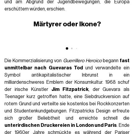
seinem strategischen Genie bei seinem Sturz erzählen?
Könnten wir sagen, dass er als kubanischer Industrieminister
diente, Aufstände im Kongo und in Bolivien unterstützte und
letztendlich von den von der CIA unterstützten bolivianischen
Streitkräften gefangen genommen und getötet wurde?
Viele würden es nicht wissen, und doch ist
seine Ikone dank
eines einzigen Fotos in der Popkultur
erhalten geblieben
(eine ganz andere Sache ist Geschichte).
Es war in der Tat die Aufnahme
von Alberto Korda, die
später den Titel
Guerrillero Heroico
trug und auf den 5.
März 1960 zurückgeht, während einer Beerdigung der Opfer
einer Explosion an Bord eines französischen Schiffes in
Havanna, die zur visuellen Säule seines Vermächtnisses
wurde. Kordas Porträt wurde während der Zeremonie
versehentlich aufgenommen (Guevara hatte das Bild nur 10
Sekunden lang betreten) und zeigt den 31-jährigen
Revolutionär mit
Baskenmütze, Bart und intensivem
Blick vor dem strengsten, ehrlichsten schwarzen