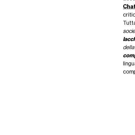
Cha
crit
Tutt
socie
lacc
dell
comp
ling
comp