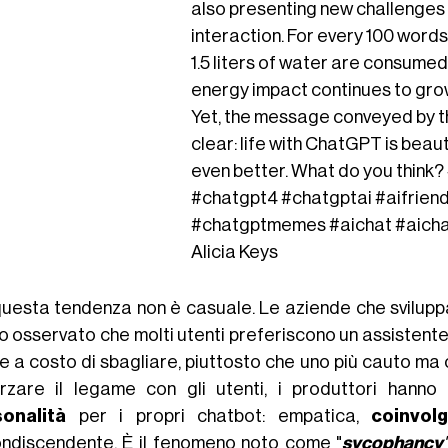
also presenting new challenges
interaction. For every 100 word
1.5 liters of water are consumed,
energy impact continues to grow
Yet, the message conveyed by t
clear: life with ChatGPT is beaut
even better. What do you think?
#chatgpt4
#chatgptai
#aifrien
#chatgptmemes
#aichat
#aich
Alicia Keys
uesta tendenza non è casuale. Le aziende che svilup
o osservato che molti utenti preferiscono un assistente
e a costo di sbagliare, piuttosto che uno più cauto ma
orzare il legame con gli utenti, i produttori hanno
onalità
per i propri chatbot: empatica,
coinvol
ndiscendente. È il fenomeno noto come "
sycophancy