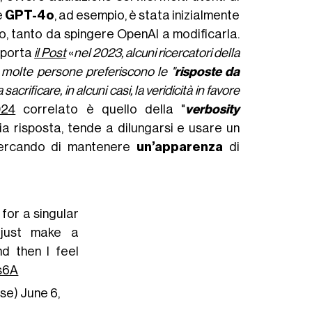
e
GPT-4o
, ad esempio, è stata inizialmente
o, tanto da spingere OpenAI a modificarla.
iporta
il Post
«
nel 2023, alcuni ricercatori della
molte persone preferiscono le "
risposte da
rificare, in alcuni casi, la veridicità in favore
024
correlato è quello della "
verbosity
ia risposta, tende a dilungarsi e usare un
 cercando di mantenere
un’apparenza
di
for a singular
 just make a
d then I feel
vs6A
rse)
June 6,