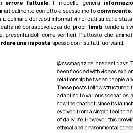
un
errore fattuale
. Il modello genera
informazio
maticalmente corretto e spesso molto
convincente
a a colmare dei vuoti informativi nei dati su cui è st
 realtà né consapevolezza dei propri
limiti
, tende a inv
ie, presentandoli come veritieri. Piuttosto che ammett
rdare una risposta
, spesso con risultati fuorvianti.
@nssmagazine
In recent days, 
been flooded with videos explor
relationship between people a
These posts follow structured 
adapting to various scenarios, a
how the chatbot, since its launch
evolved from a simple tool to an
of daily life. However, this growi
ethical and environmental conce