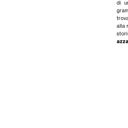
di 
gram
trov
alla
stor
azza