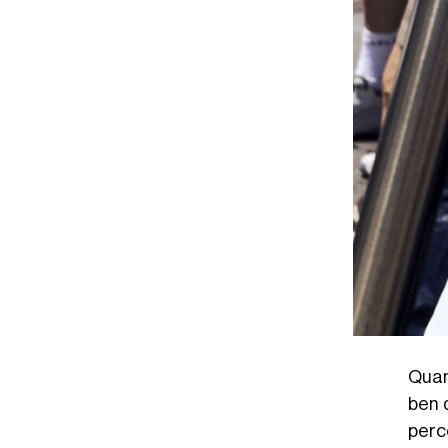
Quan
ben 
perce