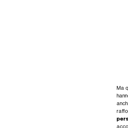
Ma q
hann
anch
raff
pers
acco