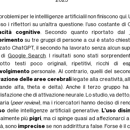
2025
problemi per le intellligenze artificialil non finiscono qu
so i riflettori su un’altra questione: l’uso costante 
cità cognitive
. Secondo quanto riportato dal
erimento
su tre gruppi di persone a cui è stato chiest
izzato ChatGPT, il secondo ha lavorato senza alcun supp
 di
Google Search
. I risultati sono stati sorprende
otto testi poco originali, ripetitivi, ricchi di
nvolgimento
personale. Al contrario, quelli del sec
vazione delle aree cerebrali
legate alla creatività, 
bande alfa, theta e delta). Anche il terzo gruppo ha o
sfazione che di attivazione neurale. Lo studio, va dett
aria (
peer review
), ma i ricercatori hanno deciso di ren
so
delle intelligenze artificiali generative.
L’uso disi
almente più
pigri
, ma ci spinge quasi ad affezionarci 
tà, sono
imprecise
se non addirittura false. Forse è i