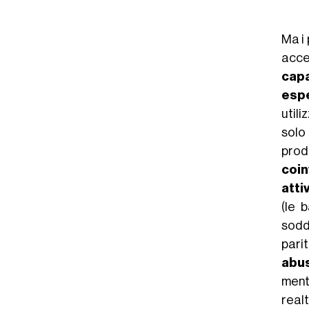
Ma i 
acce
capa
esp
util
solo
prod
coi
atti
(le 
soddi
parit
abu
ment
real