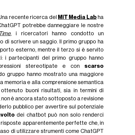
i. Una recente ricerca del
MIT Media Lab
ha
di ChatGPT potrebbe danneggiare le nostre
Time
, i ricercatori hanno condotto un
o di scrivere un saggio. Il primo gruppo ha
orto esterno, mentre il terzo si è servito
nti: i partecipanti del primo gruppo hanno
 espressioni stereotipate e con
scarso
ondo gruppo hanno mostrato una maggiore
alla memoria e alla comprensione semantica
ttenuto buoni risultati, sia in termini di
o, non è ancora stato sottoposto a revisione
derlo pubblico per avvertire sul potenziale
nvolto
dei chatbot può non solo renderci
a risposte apparentemente perfette che, in
l caso di utilizzare strumenti come ChatGPT