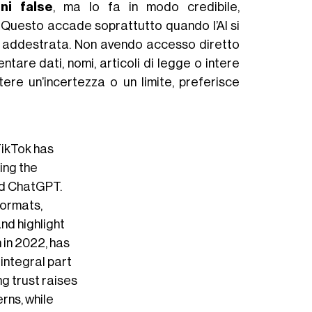
ni false
, ma lo fa in modo credibile,
. Questo accade soprattutto quando l’AI si
ata addestrata. Non avendo accesso diretto
entare dati, nomi, articoli di legge o intere
ere un’incertezza o un limite, preferisce
TikTok has
ing the
nd ChatGPT.
formats,
nd highlight
 in 2022, has
 integral part
ng trust raises
rns, while