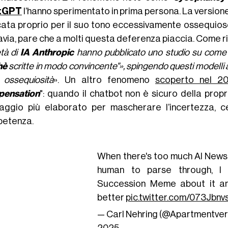
tGPT
l’hanno sperimentato in prima persona. La version
icata proprio per il suo tono eccessivamente ossequios
avia, pare che a molti questa deferenza piaccia. Come r
tà di
IA Anthropic
hanno pubblicato uno studio su come 
hè
scritte in modo convincente"», spingendo questi modelli a sac
a ossequiosità
». Un altro fenomeno
scoperto nel 2
ensation
": quando il chatbot non è sicuro della propr
uaggio più elaborato per mascherare l’incertezza,
etenza.
When there's too much AI News 
human to parse through, I
Succession Meme about it an
better
pic.twitter.com/073Jbn
— Carl Nehring (@Apartmentve