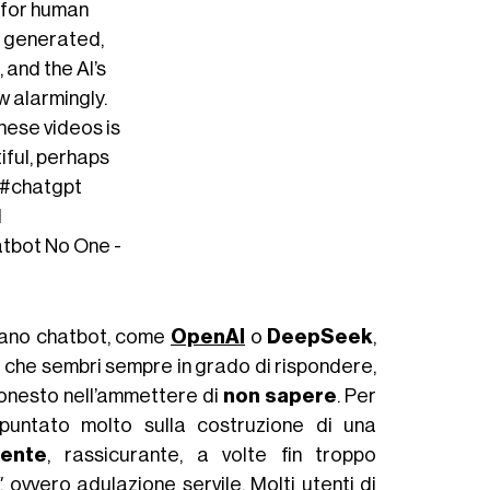
 for human
s generated,
 and the AI’s
 alarmingly.
hese videos is
iful, perhaps
#chatgpt
d
atbot
No One -
pano chatbot, come
OpenAI
o
DeepSeek
,
 che sembri sempre in grado di rispondere,
 onesto nell’ammettere di
non sapere
. Per
 puntato molto sulla costruzione di una
gente
, rassicurante, a volte fin troppo
"
, ovvero adulazione servile. Molti utenti di