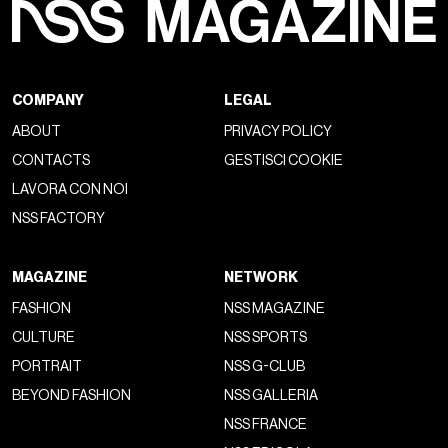
Un'altra novità delle Karst 2 è la suola
Vibram
, sviluppata
con il 30% di materiali riciclati, che assicura un grip ottimale
in ogni condizione. La combinazione tra tecnologia Vibram e
intersuola ReXarge® rende la Karst 2 una sneaker pensata