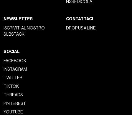
per resistere al ritmo metropolitano, ma con lo stesso
spirito di
avventura
delle calzature outdoor. Anche l’interno
è stato studiato con particolare cura:
imbottiture extra
abbracciano il piede per un’esperienza avvolgente, mentre le
tomaie in pelle certificata creano un equilibrio tra lusso
materico e affidabilità tecnica. Il risultato è un design che
vive della tensione tra naturale e artificiale, tra comfort e
sperimentazione estetica.