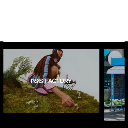
quell’eredità e la potenzia, con linee ancora più fluide,
un’estetica che richiama paesaggi naturali e soluzioni
costruttive studiate per
accompagnare il movimento
in
modo dinamico e naturale. Al centro dell’innovazione c’è
ReXarge®
, l’esclusiva schiuma sviluppata da Camper per
l’intersuola. Un materiale che rivoluziona la percezione della
camminata: leggero, ultra reattivo e incredibilmente
morbido, in grado di assorbire gli impatti e restituire un
ritorno di energia costante.