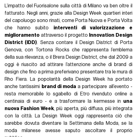
L’impatto del Fuorisalone sulla città di Milano va ben oltre il
fatturato. Negli anni, grazie alla Design Week quartieri interi
del capoluogo sono rinati, come Porta Nuova e Porta Volta
che hanno subito
interventi di valorizzazione e
miglioramento
attraverso il progetto
Innovation Design
District (IDD)
. Senza contare il Design District di Porta
Genova, con Tortona Rocks che rappresenta l’emblema
della sua rilevanza, o il Brera Design District, che dal 2009 a
oggi è riuscito ad attirare l’attenzione anche di brand di
design che fino a prima preferivano presentare tra le mura di
Rho Fiera. La popolarità della Design Week ha portato
anche tantissimi
brand di moda
a partecipare all’evento -
resta memorabile lo sgabello di Etro rivenduto online a
centinaia di euro - e a trasformare la kermesse in
una
nuova Fashion Week
, più aperta, più diffusa, più integrata
con la città. La Design Week oggi rappresenta ciò che
sarebbe dovuta diventare la Settimana della Moda, se la
moda milanese avesse saputo ascoltare il proprio