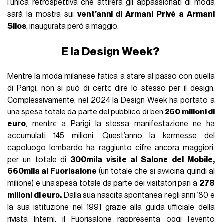
l’unica retrospettiva che attirerà gli appassionati di moda
sarà la mostra sui
vent’anni di Armani Privè a Armani
Silos
, inaugurata però a maggio.
E la Design Week?
Mentre la moda milanese fatica a stare al passo con quella
di Parigi, non si può di certo dire lo stesso per il design.
Complessivamente, nel 2024 la Design Week ha portato a
una spesa totale da parte del pubblico di ben
260 milioni di
euro
, mentre a Parigi la stessa manifestazione ne ha
accumulati 145 milioni. Quest’anno la kermesse del
capoluogo lombardo ha raggiunto cifre ancora maggiori,
per un totale di
300mila visite al Salone del Mobile,
660mila al Fuorisalone
(un totale che si avvicina quindi al
milione) e una spesa totale da parte dei visitatori pari a
278
milioni di euro.
Dalla sua nascita spontanea negli anni ‘80 e
la sua istituzione nel 1991 grazie alla guida ufficiale della
rivista Interni, il Fuorisalone rappresenta oggi l’evento