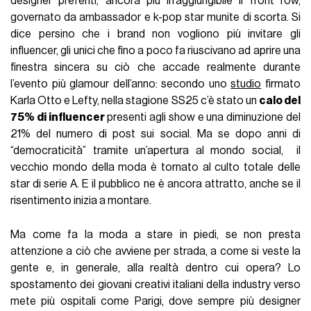
designer preferiti, ancora più irraggiungibile il front row,
governato da ambassador e k-pop star munite di scorta. Si
dice persino che i brand non vogliono più invitare gli
influencer, gli unici che fino a poco fa riuscivano ad aprire una
finestra sincera su ciò che accade realmente durante
l’evento più glamour dell’anno: secondo uno
studio
firmato
Karla Otto e Lefty, nella stagione SS25 c’è stato un
calo del
75% di influencer
presenti agli show e una diminuzione del
21% del numero di post sui social. Ma se dopo anni di
“democraticità” tramite un’apertura al mondo social, il
vecchio mondo della moda è tornato al culto totale delle
star di serie A. E il pubblico ne è ancora attratto, anche se il
risentimento inizia a montare.
Ma come fa la moda a stare in piedi, se non presta
attenzione a ciò che avviene per strada, a come si veste la
gente e, in generale, alla realtà dentro cui opera? Lo
spostamento dei giovani creativi italiani della industry verso
mete più ospitali come Parigi, dove sempre più designer