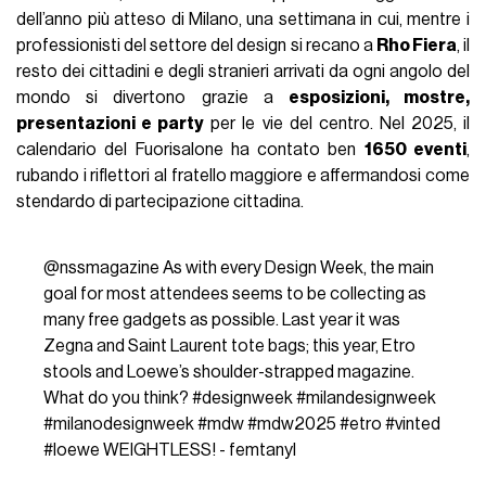
dell’anno più atteso di Milano, una settimana in cui, mentre i
professionisti del settore del design si recano a
Rho Fiera
, il
resto dei cittadini e degli stranieri arrivati da ogni angolo del
mondo si divertono grazie a
esposizioni, mostre,
presentazioni e party
per le vie del centro. Nel 2025, il
calendario del Fuorisalone ha contato ben
1650 eventi
,
rubando i riflettori al fratello maggiore e affermandosi come
stendardo di partecipazione cittadina.
@nssmagazine
As with every Design Week, the main
goal for most attendees seems to be collecting as
many free gadgets as possible. Last year it was
Zegna and Saint Laurent tote bags; this year, Etro
stools and Loewe’s shoulder-strapped magazine.
What do you think?
#designweek
#milandesignweek
#milanodesignweek
#mdw
#mdw2025
#etro
#vinted
#loewe
WEIGHTLESS! - femtanyl