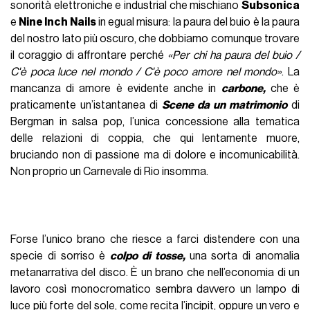
sonorità elettroniche e industrial che mischiano
Subsonica
e
Nine Inch Nails
in egual misura: la paura del buio è la paura
del nostro lato più oscuro, che dobbiamo comunque trovare
il coraggio di affrontare perché
«Per chi ha paura del buio /
C'è poca luce nel mondo / C'è poco amore nel mondo»
. La
mancanza di amore è evidente anche in
carbone,
che è
praticamente un’istantanea di
Scene da un matrimonio
di
Bergman in salsa pop, l’unica concessione alla tematica
delle relazioni di coppia, che qui lentamente muore,
bruciando non di passione ma di dolore e incomunicabilità.
Non proprio un Carnevale di Rio insomma.
Forse l’unico brano che riesce a farci distendere con una
specie di sorriso è
colpo di tosse,
una sorta di anomalia
metanarrativa del disco. È un brano che nell’economia di un
lavoro così monocromatico sembra davvero un lampo di
luce più forte del sole, come recita l’incipit, oppure un vero e