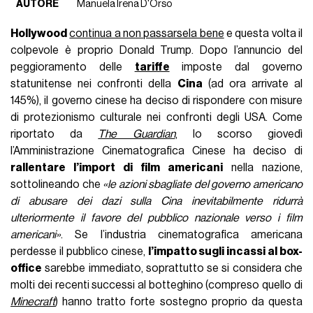
AUTORE
Manuela Irena D'Orso
Hollywood
continua a non passarsela bene
e questa volta il
colpevole è proprio Donald Trump. Dopo l’annuncio del
peggioramento delle
tariffe
imposte dal governo
statunitense nei confronti della
Cina
(ad ora arrivate al
145%), il governo cinese ha deciso di rispondere con misure
di protezionismo culturale nei confronti degli USA. Come
riportato da
The Guardian
, lo scorso giovedì
l’Amministrazione Cinematografica Cinese ha deciso di
rallentare l’import di film americani
nella nazione,
sottolineando che
«le azioni sbagliate del governo americano
di abusare dei dazi sulla Cina inevitabilmente ridurrà
ulteriormente il favore del pubblico nazionale verso i film
americani»
. Se l’industria cinematografica americana
perdesse il pubblico cinese,
l’impatto sugli incassi al box-
office
sarebbe immediato, soprattutto se si considera che
molti dei recenti successi al botteghino (compreso quello di
Minecraft
) hanno tratto forte sostegno proprio da questa