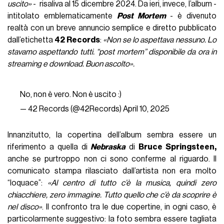
uscito»
- risaliva al 15 dicembre 2024. Da ieri, invece, l’album -
intitolato emblematicamente
Post Mortem
- è divenuto
realtà con un breve annuncio semplice e diretto pubblicato
dall’etichetta
42 Records
:
«Non se lo aspettava nessuno. Lo
stavamo aspettando tutti. “post mortem” disponibile da ora in
streaming e download. Buon ascolto».
No, non è vero. Non è uscito :)
— 42 Records (@42Records)
April 10, 2025
Innanzitutto, la copertina dell’album sembra essere un
riferimento a quella di
Nebraska
di
Bruce Springsteen,
anche se purtroppo non ci sono conferme al riguardo. Il
comunicato stampa rilasciato dall’artista non era molto
“loquace”:
«Al centro di tutto c’è la musica, quindi zero
chiacchiere, zero immagine. Tutto quello che c’è da scoprire è
nel disco»
. Il confronto tra le due copertine, in ogni caso, è
particolarmente suggestivo: la foto sembra essere tagliata