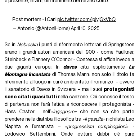
è presente, infatti, un riferimento letterario colto.
Post mortem - I Cani
pic.twitter.com/IplyjGxVbQ
— Antonio (@AntoniHorne)
April 10, 2025
Se in
Nebraska
i punti di riferimento letterari di Springsteen
erano i grandi autori americani del ‘900 - come Faulkner,
Steinbeck e Flannery O’Connor - Contessa si affida invece a
due giganti europei. In
davos
cita esplicitamente
La
Montagna Incantata
di Thomas Mann: non solo il titolo fa
riferimento al luogo in cui è ambientato il romanzo – ovvero
il sanatorio di Davos in Svizzera – ma i suoi
protagonisti
sono citati quasi tutti
nella canzone. Chi conosce il testo
di partenza non farà fatica a riconoscere il protagonista -
Hans Castor - nell’
«ingegnere»
che non sa che parte
prendere nella diatriba filosofica tra
«il gesuita»
nichilista Leo
Naphta e l’umanista –
«progressista rompicoglioni»
-
Lodovico Settembrini. Onde evitare dubbi c’è pure