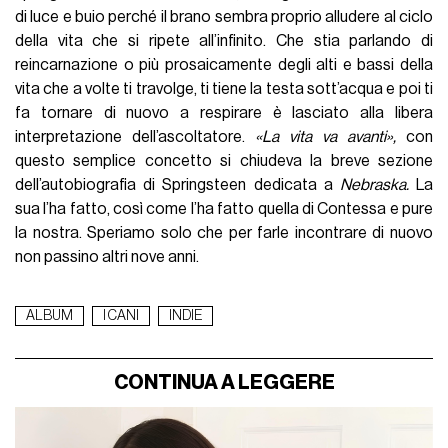
di luce e buio perché il brano sembra proprio alludere al ciclo
della vita che si ripete all’infinito. Che stia parlando di
reincarnazione o più prosaicamente degli alti e bassi della
vita che a volte ti travolge, ti tiene la testa sott’acqua e poi ti
fa tornare di nuovo a respirare è lasciato alla libera
interpretazione dell’ascoltatore.
«La vita va avanti»,
con
questo semplice concetto si chiudeva la breve sezione
dell’autobiografia di Springsteen dedicata a
Nebraska.
La
sua l’ha fatto, così come l’ha fatto quella di Contessa e pure
la nostra. Speriamo solo che per farle incontrare di nuovo
non passino altri nove anni.
ALBUM
I CANI
INDIE
CONTINUA A LEGGERE