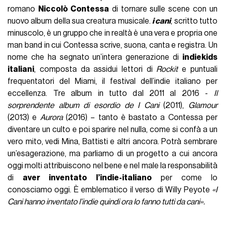
romano
Niccolò Contessa
di tornare sulle scene con un
nuovo album della sua creatura musicale.
i cani
, scritto tutto
minuscolo, è un gruppo che in realtà è una vera e propria one
man band in cui Contessa scrive, suona, canta e registra. Un
nome che ha segnato un’intera generazione di
indiekids
italiani
, composta da assidui lettori di
Rockit
e puntuali
frequentatori del Miami, il festival dell’indie italiano per
eccellenza. Tre album in tutto dal 2011 al 2016 -
Il
sorprendente album di esordio de I Cani
(2011),
Glamour
(2013) e
Aurora
(2016) – tanto è bastato a Contessa per
diventare un culto e poi sparire nel nulla, come si confà a un
vero mito, vedi Mina, Battisti e altri ancora. Potrà sembrare
un’esagerazione, ma parliamo di un progetto a cui ancora
oggi molti attribuiscono nel bene e nel male la responsabilità
di
aver inventato l’indie-italiano
per come lo
conosciamo oggi. È emblematico il verso di Willy Peyote
«I
Cani hanno inventato l’indie quindi ora lo fanno tutti da cani».