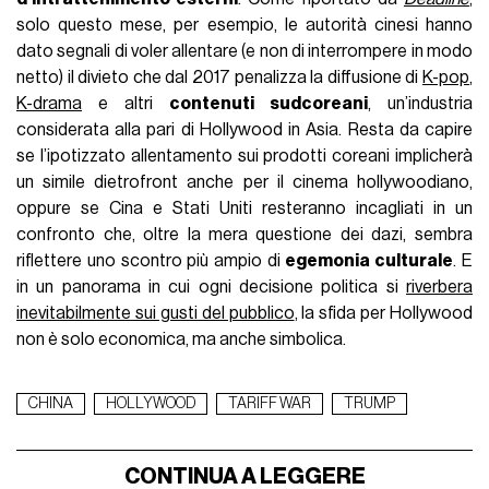
solo questo mese, per esempio, le autorità cinesi hanno
dato segnali di voler allentare (e non di interrompere in modo
netto) il divieto che dal 2017 penalizza la diffusione di
K-pop
,
K-drama
e altri
contenuti sudcoreani
, un’industria
considerata alla pari di Hollywood in Asia. Resta da capire
se l’ipotizzato allentamento sui prodotti coreani implicherà
un simile dietrofront anche per il cinema hollywoodiano,
oppure se Cina e Stati Uniti resteranno incagliati in un
confronto che, oltre la mera questione dei dazi, sembra
riflettere uno scontro più ampio di
egemonia culturale
. E
in un panorama in cui ogni decisione politica si
riverbera
inevitabilmente sui gusti del pubblico
, la sfida per Hollywood
non è solo economica, ma anche simbolica.
CHINA
HOLLYWOOD
TARIFF WAR
TRUMP
CONTINUA A LEGGERE