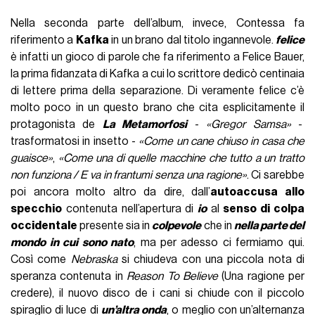
Nella seconda parte dell’album, invece, Contessa fa
riferimento a
Kafka
in un brano dal titolo ingannevole.
felice
è infatti un gioco di parole che fa riferimento a Felice Bauer,
la prima fidanzata di Kafka a cui lo scrittore dedicò centinaia
di lettere prima della separazione. Di veramente felice c’è
molto poco in un questo brano che cita esplicitamente il
protagonista de
La Metamorfosi
-
«Gregor Samsa»
-
trasformatosi in insetto -
«Come un cane chiuso in casa che
guaisce»
,
«Come una di quelle macchine che tutto a un tratto
non funziona / E va in frantumi senza una ragione»
. Ci sarebbe
poi ancora molto altro da dire, dall’
autoaccusa allo
specchio
contenuta nell’apertura di
io
al
senso di colpa
occidentale
presente sia in
colpevole
che in
nella parte del
mondo in cui sono nato
, ma per adesso ci fermiamo qui.
Così come
Nebraska
si chiudeva con una piccola nota di
speranza contenuta in
Reason To Believe
(Una ragione per
credere), il nuovo disco de i cani si chiude con il piccolo
spiraglio di luce di
un’altra onda
, o meglio con un’alternanza