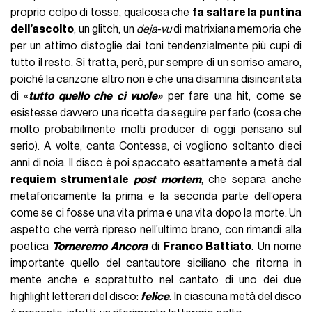
proprio colpo di tosse, qualcosa che
fa saltare la puntina
dell’ascolto
, un glitch, un
deja-vu
di matrixiana memoria che
per un attimo distoglie dai toni tendenzialmente più cupi di
tutto il resto. Si tratta, però, pur sempre di un sorriso amaro,
poiché la canzone altro non è che una disamina disincantata
di «
tutto quello che ci vuole»
per fare una hit, come se
esistesse davvero una ricetta da seguire per farlo (cosa che
molto probabilmente molti producer di oggi pensano sul
serio). A volte, canta Contessa, ci vogliono soltanto dieci
anni di noia. Il disco è poi spaccato esattamente a metà dal
requiem strumentale
post mortem
, che separa anche
metaforicamente la prima e la seconda parte dell’opera
come se ci fosse una vita prima e una vita dopo la morte. Un
aspetto che verrà ripreso nell’ultimo brano, con rimandi alla
poetica
Torneremo Ancora
di
Franco Battiato
. Un nome
importante quello del cantautore siciliano che ritorna in
mente anche e soprattutto nel cantato di uno dei due
highlight letterari del disco:
felice
. In ciascuna metà del disco