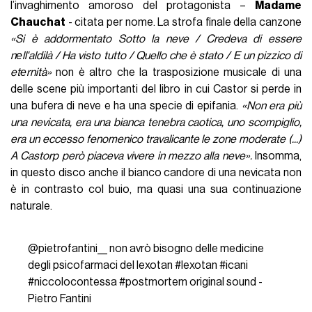
l’invaghimento amoroso del protagonista –
Madame
Chauchat
- citata per nome. La strofa finale della canzone
«Si è addormentato Sotto la neve / Credeva di essere
nеll'aldilà / Ha visto tutto / Quello che è stato / E un pizzico di
etеrnità»
non è altro che la trasposizione musicale di una
delle scene più importanti del libro in cui Castor si perde in
una bufera di neve e ha una specie di epifania.
«Non era più
una nevicata, era una bianca tenebra caotica, uno scompiglio,
era un eccesso fenomenico travalicante le zone moderate (...)
A Castorp però piaceva vivere in mezzo alla neve».
Insomma,
in questo disco anche il bianco candore di una nevicata non
è in contrasto col buio, ma quasi una sua continuazione
naturale.
@pietrofantini__
non avrò bisogno delle medicine
degli psicofarmaci del lexotan
#lexotan
#icani
#niccolocontessa
#postmortem
original sound -
Pietro Fantini