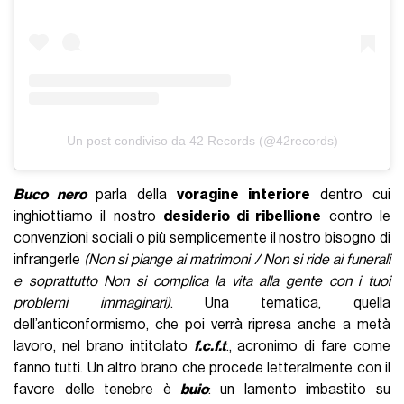
Un post condiviso da 42 Records (@42records)
Buco nero
parla della
voragine interiore
dentro cui
inghiottiamo il nostro
desiderio di ribellione
contro le
convenzioni sociali o più semplicemente il nostro bisogno di
infrangerle
(Non si piange ai matrimoni / Non si ride ai funerali
e soprattutto Non si complica la vita alla gente con i tuoi
problemi immaginari)
. Una tematica, quella
dell’anticonformismo, che poi verrà ripresa anche a metà
lavoro, nel brano intitolato
f.c.f.t
., acronimo di fare come
fanno tutti. Un altro brano che procede letteralmente con il
favore delle tenebre è
buio
: un lamento imbastito su