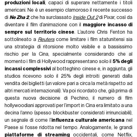
produzioni locali
, capaci di superare nettamente i titoli
americani. Ne è un esempio clamoroso il recente successo
di
Ne Zha 2
, che ha surclassato
Inside Out 2
di Pixar, così da
diventare il film d’animazione con il
maggiore incasso di
sempre sul territorio cinese
. L’autore Chris Fenton ha
sottolineato a
Reuters
come limitare i film statunitensi sia
una strategia di ritorsione molto visibile e a bassissimo
rischio per la Cina, specialmente considerando che al
momento i film di Hollywood rappresentano solo il
5% degli
incassi complessivi
al botteghino cinese e, in aggiunta, gli
studios ricevono solo il 25% degli introiti generati dalla
vendita dei biglietti (un valore pari a circa la metà rispetto ad
altri mercati internazionali). Va poi ricordato che, già prima di
questa nuova decisione di Pechino, il numero di film
hollywoodiani approvati per l’import in Cina era limitato a una
decina l’anno (spesso blockbuster considerati irrinunciabili),
un segnale di come l’
influenza culturale americana
nel
Paese si fosse ridotta nel tempo. Analogamente, le grandi
piattaforme di streaming
occidentali, come Netflix,