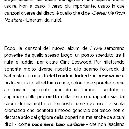
uscire. Non a caso, il verso più importante, usato in due
canzoni diverse del disco, è quello che dice
«Deliver Me From
Nowhere»
(Liberami dal nulla).
Ecco, le canzoni del nuovo album de
i cani
sembrano
provenire da quello stesso luogo, un posto sperduto tra il
nulla e l’addio, per citare Clint Easwood. Pur riflettendo
sonorità molto diverse rispetto allo scarno folk-rock di
Nebraska - un mix di
elettronica
,
industrial
,
new wave
e
lo-fi
- suonano altrettanto cupe, dolorose e sporche, come
se fossero sgorgate fuori da un tombino, sputate in
superficie dalle profondità della terra o strappate via dal
cuore di una notte di tempeste senza sonno. La scala
cromatica che pennella il mood generale del disco non è
dettata solo dal grigiore della copertina, ma anche da alcuni
titoli - come
buco nero
,
buio
,
carbone
- che non lasciano