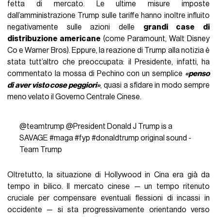
fetta di mercato. Le ultime misure imposte
dall’amministrazione Trump sulle tariffe hanno inoltre influito
negativamente sulle azioni delle
grandi case di
distribuzione americane
(come Paramount, Walt Disney
Co e Warner Bros). Eppure, la reazione di Trump alla notizia è
stata tutt’altro che preoccupata: il Presidente, infatti, ha
commentato la mossa di Pechino con un semplice
«penso
di aver visto cose peggiori»
, quasi a sfidare in modo sempre
meno velato il Governo Centrale Cinese.
@teamtrump
@President Donald J Trump is a
SAVAGE
#maga
#fyp
#donaldtrump
original sound -
Team Trump
Oltretutto, la situazione di Hollywood in Cina era già da
tempo in bilico. Il mercato cinese — un tempo ritenuto
cruciale per compensare eventuali flessioni di incassi in
occidente — si sta progressivamente orientando verso