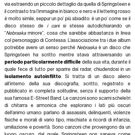
via estraendo un piccolo dettaglio da quella di Springsteen e
il contrasto tra l’immagine in bianco e nero e il lettering rosso
è molto simile, seppur un po’ più sbiadito: è un po’ come se il
disco stesso de
i cani
si stesse autodichiarando un
“
Nebraska
minore”, cosa che sarebbe abbastanza in linea
col personaggio di Contessa. L’associazione tra i due album
potrebbe avere un senso perché
Nebraska
è un disco che
Springsteen ha scritto mentre stava attraversando un
periodo particolarmente difficile
della sua vita, durante il
quale fece di tutto per sparire dai radar, chiudendosi in un
isolamento autoinflitto
. Si tratta di un disco alieno
all’interno della sua discografia, scritto, registrato e
pubblicato in completa solitudine, senza il supporto della
sua famosa E-Street Band. Le canzoni sono scarni scheletri
di chitarra e armonica che esplorano i lati più oscuri
dell’animo umano: parlano di assassini, delinquenti, violenze
fisiche e morali di vario tipo, mischiate a ricordi di infanzia,
umiliazione e povertà. Sono canzoni che provengono da un
luogo oscuro, dal quale Springsteen non sapeva come