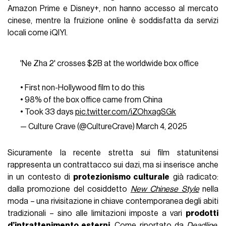
Amazon Prime e Disney+, non hanno accesso al mercato
cinese, mentre la fruizione online è soddisfatta da servizi
locali come iQIYI.
'Ne Zha 2' crosses $2B at the worldwide box office
• First non-Hollywood film to do this
• 98% of the box office came from China
• Took 33 days
pic.twitter.com/iZOhxagSGk
— Culture Crave (@CultureCrave)
March 4, 2025
Sicuramente la recente stretta sui film statunitensi
rappresenta un contrattacco sui dazi, ma si inserisce anche
in un contesto di
protezionismo culturale
già radicato:
dalla promozione del cosiddetto
New Chinese Style
nella
moda – una rivisitazione in chiave contemporanea degli abiti
tradizionali – sino alle limitazioni imposte a vari
prodotti
d’intrattenimento esterni
. Come riportato da
Deadline
,