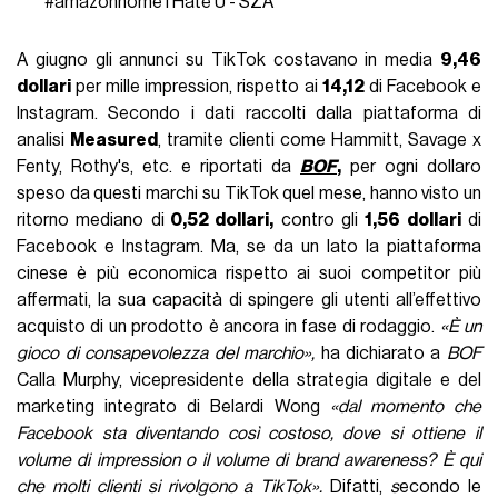
#amazonhome
I Hate U - SZA
A giugno gli annunci su TikTok costavano in media
9,46
dollari
per mille impression, rispetto ai
14,12
di Facebook e
Instagram. Secondo i dati raccolti dalla piattaforma di
analisi
Measured
, tramite clienti come Hammitt, Savage x
Fenty, Rothy's, etc. e riportati da
BOF
,
per ogni dollaro
speso da questi marchi su TikTok quel mese, hanno visto un
ritorno mediano di
0,52 dollari,
contro gli
1,56 dollari
di
Facebook e Instagram. Ma, se da un lato la piattaforma
cinese è più economica rispetto ai suoi competitor più
affermati, la sua capacità di spingere gli utenti all’effettivo
acquisto di un prodotto è ancora in fase di rodaggio.
«
È un
gioco di consapevolezza del marchio
»,
ha dichiarato a
BOF
Calla Murphy, vicepresidente della strategia digitale e del
marketing integrato di Belardi Wong
«
dal momento che
Facebook sta diventando così costoso, dove si ottiene il
volume di impression o il volume di brand awareness? È qui
che molti clienti si rivolgono a TikTok
».
Difatti,
s
econdo le