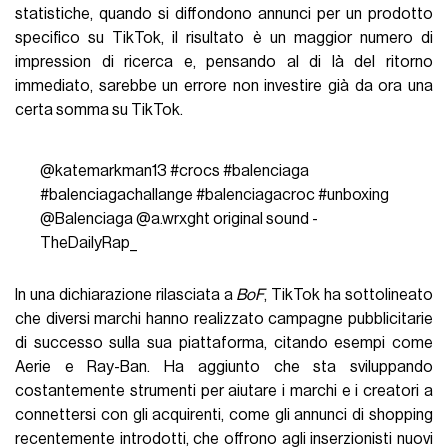
statistiche, quando si diffondono annunci per un prodotto
specifico su TikTok, il risultato è un maggior numero di
impression di ricerca e, pensando al di là del ritorno
immediato, sarebbe un errore non investire già da ora una
certa somma su TikTok.
@katemarkman13
#crocs
#balenciaga
#balenciagachallange
#balenciagacroc
#unboxing
@Balenciaga @a.wrxght
original sound -
TheDailyRap_
In una dichiarazione rilasciata a
BoF
, TikTok ha sottolineato
che diversi marchi hanno realizzato campagne pubblicitarie
di successo sulla sua piattaforma, citando esempi come
Aerie e Ray-Ban. Ha aggiunto che sta sviluppando
costantemente strumenti per aiutare i marchi e i creatori a
connettersi con gli acquirenti, come gli annunci di shopping
recentemente introdotti, che offrono agli inserzionisti nuovi