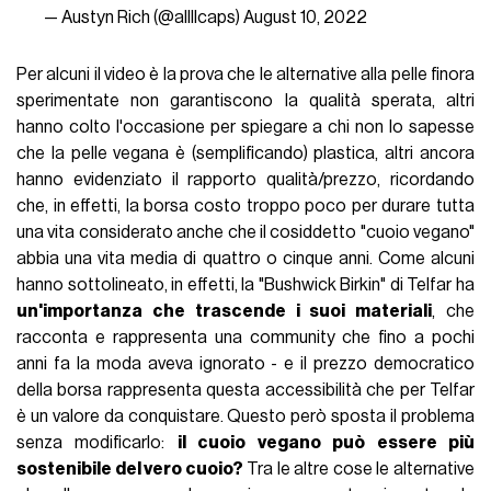
— Austyn Rich (@allllcaps)
August 10, 2022
Per alcuni il video è la prova che le alternative alla pelle finora
sperimentate non garantiscono la qualità sperata, altri
hanno colto l'occasione per spiegare a chi non lo sapesse
che la pelle vegana è (semplificando) plastica, altri ancora
hanno evidenziato il rapporto qualità/prezzo, ricordando
che, in effetti, la borsa costo troppo poco per durare tutta
una vita considerato anche che il cosiddetto "cuoio vegano"
abbia una vita media di quattro o cinque anni. Come alcuni
hanno sottolineato, in effetti, la "Bushwick Birkin" di Telfar ha
un'importanza che trascende i suoi materiali
, che
racconta e rappresenta una community che fino a pochi
anni fa la moda aveva ignorato - e il prezzo democratico
della borsa rappresenta questa accessibilità che per Telfar
è un valore da conquistare. Questo però sposta il problema
senza modificarlo:
il cuoio vegano può essere più
sostenibile del vero cuoio?
Tra le altre cose le alternative