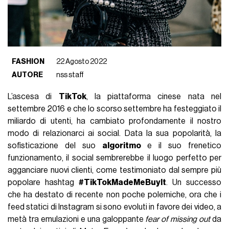
FASHION
22 Agosto 2022
AUTORE
nss staff
L’ascesa di
TikTok
, la piattaforma cinese nata nel
settembre 2016 e che lo scorso settembre ha festeggiato il
miliardo di utenti, ha cambiato profondamente il nostro
modo di relazionarci ai social. Data la sua popolarità, la
sofisticazione del suo
algoritmo
e il suo frenetico
funzionamento, il social sembrerebbe il luogo perfetto per
agganciare nuovi clienti, come testimoniato dal sempre più
popolare hashtag
#TikTokMadeMeBuyIt
. Un successo
che ha destato di recente non poche polemiche, ora che i
feed statici di Instagram si sono evoluti in favore dei video, a
metà tra emulazioni e una galoppante
fear of missing out
da