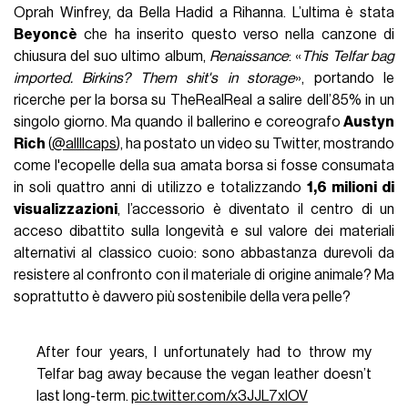
Oprah Winfrey, da Bella Hadid a Rihanna. L’ultima è stata
Beyoncè
che ha inserito questo verso nella canzone di
chiusura del suo ultimo album,
Renaissance
: «
This Telfar bag
imported. Birkins? Them shit's in storage
», portando le
ricerche per la borsa su TheRealReal a salire dell’85% in un
singolo giorno. Ma quando il ballerino e coreografo
Austyn
Rich
(
@allllcaps
), ha postato un video su Twitter, mostrando
come l'ecopelle della sua amata borsa si fosse consumata
in soli quattro anni di utilizzo e totalizzando
1,6 milioni di
visualizzazioni
, l’accessorio è diventato il centro di un
acceso dibattito sulla longevità e sul valore dei materiali
alternativi al classico cuoio: sono abbastanza durevoli da
resistere al confronto con il materiale di origine animale? Ma
soprattutto è davvero più sostenibile della vera pelle?
After four years, I unfortunately had to throw my
Telfar bag away because the vegan leather doesn’t
last long-term.
pic.twitter.com/x3JJL7xIOV