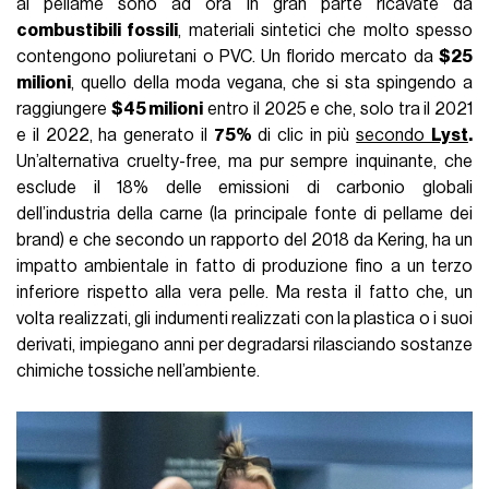
al pellame sono ad ora in gran parte ricavate da
combustibili fossili
, materiali sintetici che molto spesso
contengono poliuretani o PVC. Un florido mercato da
$25
milioni
, quello della moda vegana, che si sta spingendo a
raggiungere
$45 milioni
entro il 2025 e che, solo tra il 2021
e il 2022, ha generato il
75%
di clic in più
secondo
Lyst
.
Un’alternativa cruelty-free, ma pur sempre inquinante, che
esclude il 18% delle emissioni di carbonio globali
dell’industria della carne (la principale fonte di pellame dei
brand) e che secondo un rapporto del 2018 da Kering, ha un
impatto ambientale in fatto di produzione fino a un terzo
inferiore rispetto alla vera pelle. Ma resta il fatto che, un
volta realizzati, gli indumenti realizzati con la plastica o i suoi
derivati, impiegano anni per degradarsi rilasciando sostanze
chimiche tossiche nell’ambiente.