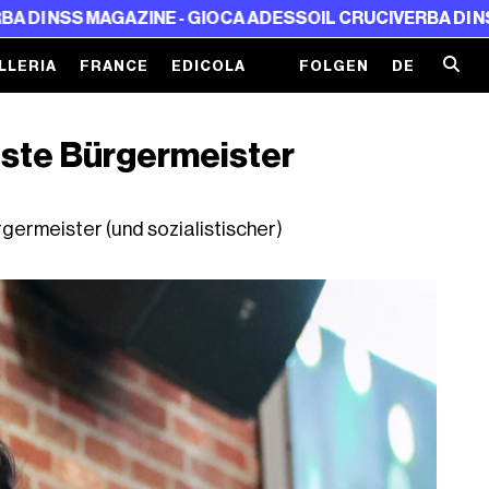
 MAGAZINE - GIOCA ADESSO
IL CRUCIVERBA DI NSS MAGAZI
LLERIA
FRANCE
EDICOLA
FOLGEN
DE
este Bürgermeister
germeister (und sozialistischer)