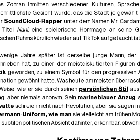
s Zohran inmitten verschiedener Kulturen, Sprach
schrittlichste Gesicht wurde, das die Stadt je gewählt 
ar
SoundCloud-Rapper
unter dem Namen Mr. Cardamom
 Titel
Nani
, eine spielerische Hommage an seine G
tischen Ruhms kürzlich wieder auf TikTok aufgetaucht ist
wenige Jahre später ist derselbe junge Mann, der
hrieben hat, zu einer der meistdiskutierten Figuren 
tik
geworden, zu einem Symbol für den progressiven Au
nation gewöhnt hatte. Was heute am meisten überrascht, 
Weise, wie er sie durch seinen
persönlichen Stil
ausd
ng, aber niemals anonym. Sein
marineblauer Anzug
,
watte
schreien nicht nach Revolution, aber sie sagen m
ermann-Uniform, wie man
sie vielleicht am frühen M
r subtilen politischen Absicht dahinter, erkennbar, obwo