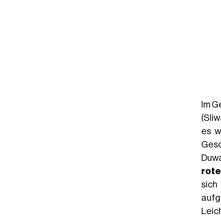
Im G
(Sliw
es w
Gesc
Duwa
rot
sich
aufg
Leic