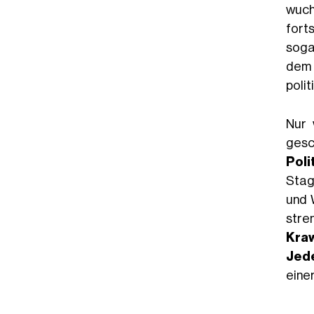
wuch
fort
sog
dem
poli
Nur 
gesc
Poli
Stag
und 
stre
Kra
Jed
eine