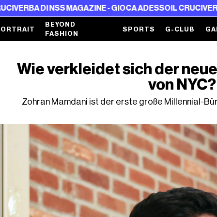
DI NSS MAGAZINE - GIOCA ADESSO
IL CRUCIVERBA DI NSS
BEYOND
PORTRAIT
SPORTS
G-CLUB
GA
FASHION
Wie verkleidet sich der neu
von NYC?
Zohran Mamdani ist der erste große Millennial-Bür