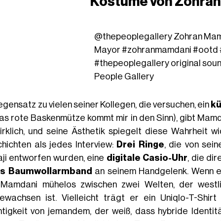
Kostüme von Zohra
@thepeoplegallery
Zohran Mam
Mayor
#zohranmamdani
#ootd
#thepeoplegallery
original sou
People Gallery
egensatz zu vielen seiner Kollegen, die versuchen, ein
kü
as rote Baskenmütze kommt mir in den Sinn), gibt Mamdan
irklich, und seine Ästhetik spiegelt diese Wahrheit w
hichten als jedes Interview:
Drei Ringe
, die von sein
ji entworfen wurden, eine
digitale Casio-Uhr
, die di
es Baumwollarmband
an seinem Handgelenk. Wenn er
 Mamdani mühelos zwischen zwei Welten, der westlic
ewachsen ist. Vielleicht trägt er ein Uniqlo-T-Shir
htigkeit von jemandem, der weiß, dass hybride Identit