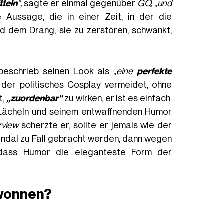
tteln
“,
sagte er einmal gegenüber
GQ
, „und
ne Aussage, die in einer Zeit, in der die
d dem Drang, sie zu zerstören, schwankt,
 beschrieb seinen Look als
„eine
perfekte
l, der politisches Cosplay vermeidet, ohne
t,
„zuordenbar“
zu wirken, er ist es einfach.
n Lächeln und seinem entwaffnenden Humor
rview
scherzte er, sollte er jemals wie der
ndal zu Fall gebracht werden, dann wegen
 dass Humor die eleganteste Form der
ewonnen?