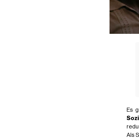
Es g
Sozi
redu
Als 