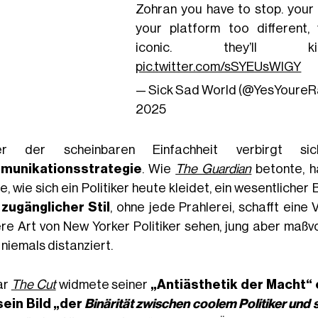
Zohran you have to stop. your 
your platform too different, 
iconic. they’ll k
pic.twitter.com/sSYEUsWIGY
— Sick Sad World (@YesYoureR
2025
ter der scheinbaren Einfachheit verbirgt s
munikationsstrategie
. Wie
The Guardian
betonte, h
, wie sich ein Politiker heute kleidet, ein wesentlicher 
n
zugänglicher Stil
, ohne jede Prahlerei, schafft eine
re Art von New Yorker Politiker sehen, jung aber maßvol
niemals distanziert.
ar
The Cut
widmete seiner
„Antiästhetik der Macht“ 
sein Bild „der
Binärität zwischen coolem Politiker und s