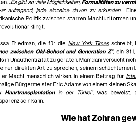
en.
„Es gibt so viele Möglichkeiten,
Formalitäten zu vermi
ar aufregend, jede einzelne davon zu erkunden
.“ Ei
ikanische Politik zwischen starren Machtuniformen un
revolutionär klingt.
ssa Friedman, die für die
New York Times
schreibt,
nce zwischen Old-School und Generation Z
“
, ein Sti
ls in Unauthentizität zu geraten. Mamdani versucht nich
seiner direkten Art zu sprechen, seinem schüchterne
t er Macht menschlich wirken. In einem Beitrag für
Inte
alige Bürgermeister Eric Adams von einem kleinen Ska
er
Haartransplantation
in der Türkei
“
, was beweist,
sparenz sein kann.
Wie hat Zohran g