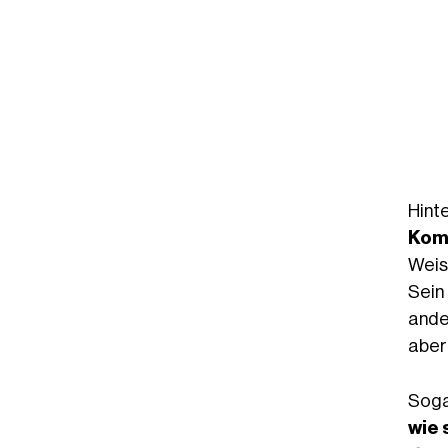
Hin
Kom
Weise
Sei
ande
aber 
Sog
wie 