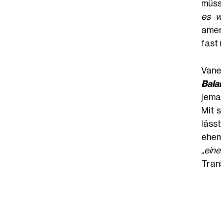
müss
es w
amer
fast 
Vane
Bala
jema
Mit 
läss
ehem
„ein
Tran