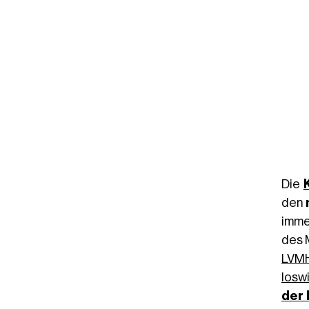
Die
den
imme
des 
LVMH
losw
der 