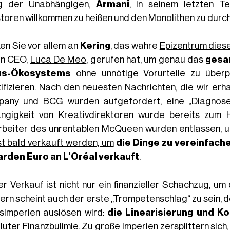
g der Unabhängigen,
Armani
, in seinem letzten 
storen willkommen zu heißen und den
Monolithen zu durc
en Sie vor allem an
Kering
, das wahre
Epizentrum diese
n CEO,
Luca De Meo
, gerufen hat, um genau das
gesa
us-Ökosystems
ohne unnötige Vorurteile zu überp
tifizieren. Nach den neuesten Nachrichten, die wir erha
any und BCG wurden aufgefordert, eine „Diagnose“
ngigkeit von Kreativdirektoren
wurde bereits zum 
rbeiter des unrentablen McQueen wurden entlassen, 
st bald verkauft werden, um
die Dinge zu vereinfache
iarden Euro an L'Oréal verkauft
.
er Verkauf ist nicht nur ein finanzieller Schachzug, um
ern scheint auch der erste „Trompetenschlag“ zu sein, d
simperien auslösen wird:
die Linearisierung und K
luter Finanzbulimie. Zu große Imperien zersplittern sic