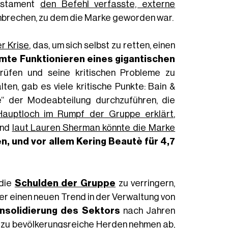
Testament
den Befehl verfasste, externe
hbrechen, zu dem die Marke geworden war.
r Krise
, das, um sich selbst zu retten, einen
mte Funktionieren eines gigantischen
rüfen und seine kritischen Probleme zu
lten, gab es viele kritische Punkte: Bain &
 der Modeabteilung durchzuführen, die
Hauptloch im Rumpf der Gruppe erklärt
,
und
laut Lauren Sherman könnte die Marke
n, und vor allem Kering Beautè für 4,7
 die
Schulden der Gruppe
zu verringern,
er einen neuen Trend in der Verwaltung von
onsolidierung des Sektors
nach Jahren
h, zu bevölkerungsreiche Herden nehmen ab,