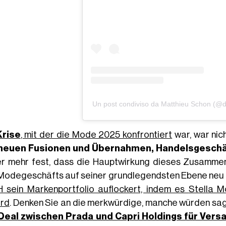
Un post condiviso da Matthieu Schon (@
Krise
, mit der die Mode 2025 konfrontiert
war, war nic
neuen Fusionen und Übernahmen, Handelsgeschä
r mehr fest, dass die Hauptwirkung dieses Zusammenb
Modegeschäfts auf seiner grundlegendsten Ebene neu 
 sein Markenportfolio auflockert, indem es
Stella M
ird
. Denken Sie an die merkwürdige, manche würden sa
Deal zwischen Prada und Capri Holdings für Vers