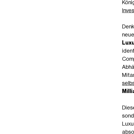
Köni
Inve
Denk
neue
Lux
iden
Comp
Abhä
Mita
selb
Mill
Dies
sond
Luxu
abso