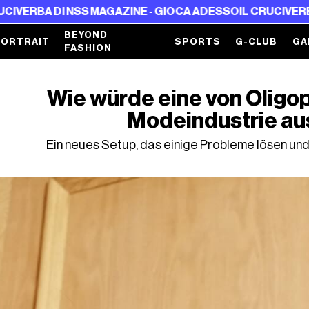
A DI NSS MAGAZINE - GIOCA ADESSO
IL CRUCIVERBA DI N
BEYOND
PORTRAIT
SPORTS
G-CLUB
GA
FASHION
Wie würde eine von Oligo
Modeindustrie a
Ein neues Setup, das einige Probleme lösen und