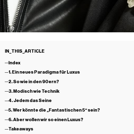
IN_THIS_ARTICLE
Index
1. Ein neues Paradigma für Luxus
2. So wie in den 90ern?
3. Modisch wie Technik
4. Jedem das Seine
5. Wer könnte die „Fantastischen 5“ sein?
6. Aber wollen wir so einen Luxus?
Takeaways