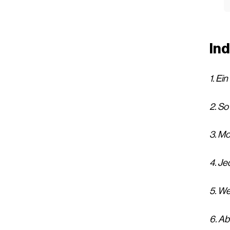
In
1. Ei
2. So
3. Mo
4. J
5. We
6. Ab