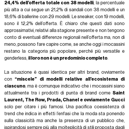
24,4% dell’offerta totale con 38 modelli
, la percentuale
più alta a cui segue un 21,2% di sandali con 38 modelli e un
18,6% di ballerine con 29 modelli. Le sneaker, con 19 modelli,
sono il 12,2% dell’offerta. È chiaro che questi dati sono
approssimativi, relativi alla stagione presente e non tengono
conto di eventuali differenze regionali nell’offerta ma, non di
meno, possono fare capire come, se anche oggi i mocassini
restano la categoria più popolare, perché più versatile e
genderless,
il loro non è un predominio completo
.
La situazione è quasi identica per altri brand, ovviamente
con
“miscele” di modelli relative all’ecosistema di
ciascuno
, ma è comunque indicativo che i mocassini siano
attualmente tra i prodotti di punta di brand come
Saint
Laurent, The Row, Prada, Chanel e ovviamente Gucci
solo per citare i più famosi. Una pacifica coesistenza di
trend che indica in effetti l’enfasi che la moda sta ponendo
sulla classicità ma anche la presenza di un pubblico che,
ispirandosi sempre più alla molteplicità di stili proposta dagli