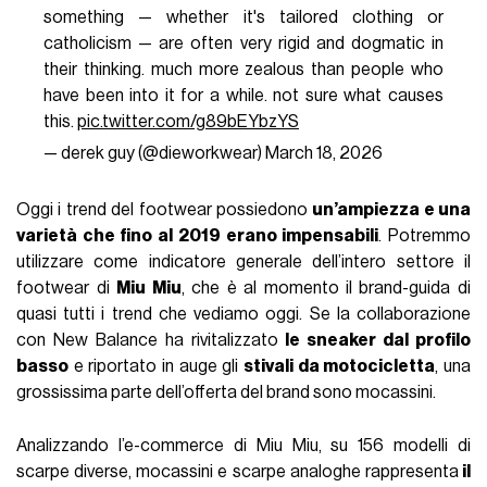
something — whether it's tailored clothing or
catholicism — are often very rigid and dogmatic in
their thinking. much more zealous than people who
have been into it for a while. not sure what causes
this.
pic.twitter.com/g89bEYbzYS
— derek guy (@dieworkwear)
March 18, 2026
Oggi i trend del footwear possiedono
un’ampiezza e una
varietà che fino al 2019 erano impensabili
. Potremmo
utilizzare come indicatore generale dell’intero settore il
footwear di
Miu Miu
, che è al momento il brand-guida di
quasi tutti i trend che vediamo oggi. Se la collaborazione
con New Balance ha rivitalizzato
le sneaker dal profilo
basso
e riportato in auge gli
stivali da motocicletta
, una
grossissima parte dell’offerta del brand sono mocassini.
Analizzando l’e-commerce di Miu Miu, su 156 modelli di
scarpe diverse, mocassini e scarpe analoghe rappresenta
il