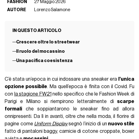
FASHION
27 Maggio 2026
AUTORE
Lorenzo Salamone
IN QUESTO ARTICOLO
Crescere oltre lo streetwear
Il ruolo del mocassino
Una pacifica coesistenza
C’è stata un’epoca in cui indossare una sneaker era
l’unica
opzione possibile
. Ma quell’epoca è finita con il Covid. Fu
con
la stagione FW21
nello specifico che le Fashion Week di
Parigi e Milano si riempirono letteralmente di
scarpe
formali
che soppiantarono le sneaker fino ad allora
onnipresenti. Da lì in avanti, oltre che nella moda, il fiorire di
pagine come
Uniform Display
segnò l’inizio di un
nuovo stile
fatto di pantaloni baggy, camicie di cotone croppate, boxer
a vista e
mocassini
.