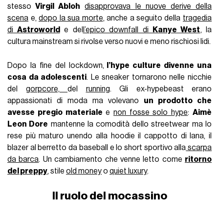
stesso
Virgil Abloh
disapprovava le nuove derive della
scena
e,
dopo la sua morte
, anche a seguito della
tragedia
di
Astroworld
e del
l’epico downfall di
Kanye West
, la
cultura mainstream si rivolse verso nuovi e meno rischiosi lidi.
Dopo la fine del lockdown,
l’hype culture divenne una
cosa da adolescenti
. Le sneaker tornarono nelle nicchie
del
gorpcore,
del
running
. Gli ex-hypebeast erano
appassionati di moda ma volevano
un prodotto che
avesse pregio materiale
e
non fosse solo hype
:
Aimè
Leon Dore
mantenne la comodità dello streetwear ma lo
rese più maturo unendo alla hoodie il cappotto di lana, il
blazer al berretto da baseball e lo short sportivo alla
scarpa
da barca
. Un cambiamento che venne letto come
ritorno
del preppy
, stile
old money
o
quiet luxury
.
Il ruolo del mocassino