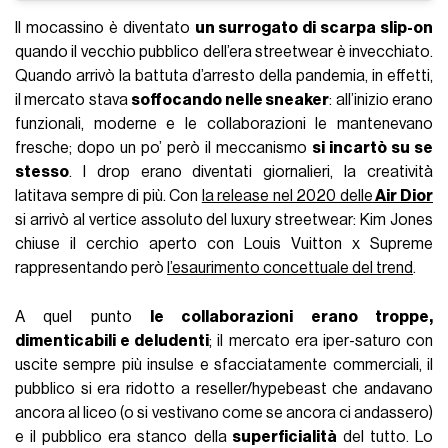
Il mocassino è diventato
un surrogato di scarpa slip-on
quando il vecchio pubblico dell’era streetwear è invecchiato.
Quando arrivò la battuta d’arresto della pandemia, in effetti,
il mercato stava
soffocando nelle sneaker
: all’inizio erano
funzionali, moderne e le collaborazioni le mantenevano
fresche; dopo un po’ però il meccanismo
si incartò su se
stesso
. I drop erano diventati giornalieri, la creatività
latitava sempre di più. Con
la release nel 2020 delle
Air Dior
si arrivò al vertice assoluto del luxury streetwear: Kim Jones
chiuse il cerchio aperto con Louis Vuitton x Supreme
rappresentando però
l’esaurimento concettuale del trend
.
A quel punto
le collaborazioni erano troppe,
dimenticabili e deludenti
; il mercato era iper-saturo con
uscite sempre più insulse e sfacciatamente commerciali, il
pubblico si era ridotto a reseller/hypebeast che andavano
ancora al liceo (o si vestivano come se ancora ci andassero)
e il pubblico era stanco della
superficialità
del tutto. Lo