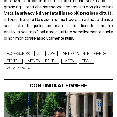
può avere i propri 15 minuti di fama, anche senza saperlo,
grazie agli utenti che riprendono sconosciuti con gli occhiali
Meta,
la privacy è diventata il lusso più prezioso di tutti
.
E forse, tra un
attacco informatico
e un attacco d’ansia
scatenato da qualunque cosa ci stia dicendo il nostro
anello, la scelta più salutare di tutte è semplicemente quella
di non monitorare assolutamente nulla.
ACCESSORIES
AI
APP
ARTIFICIAL INTELLIGENCE
DIGITAL
MENTAL HEALTH
META
TECH
WOMENSWEAR
CONTINUA A LEGGERE