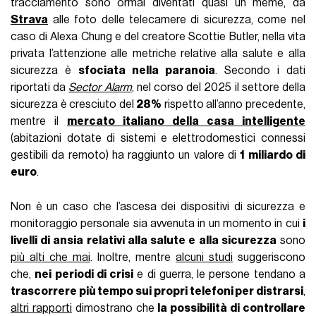
tracciamento sono ormai diventati quasi un meme, da
Strava
alle foto delle telecamere di sicurezza, come nel
caso di Alexa Chung e del creatore Scottie Butler, nella vita
privata l’attenzione alle metriche relative alla salute e alla
sicurezza è
sfociata nella paranoia
. Secondo i dati
riportati da
Sector Alarm
, nel corso del 2025 il settore della
sicurezza è cresciuto del
28%
rispetto all’anno precedente,
mentre il
mercato italiano della casa intelligente
(abitazioni dotate di sistemi e elettrodomestici connessi
gestibili da remoto) ha raggiunto un valore di
1 miliardo di
euro
.
Non è un caso che l’ascesa dei dispositivi di sicurezza e
monitoraggio personale sia avvenuta in un momento in cui
i
livelli di ansia relativi alla salute e alla sicurezza
sono
più alti che mai
. Inoltre, mentre
alcuni studi
suggeriscono
che,
nei periodi di crisi
e di guerra, le persone tendano a
trascorrere più tempo sui propri telefoni per distrarsi
,
altri rapporti
dimostrano che
la possibilità di controllare