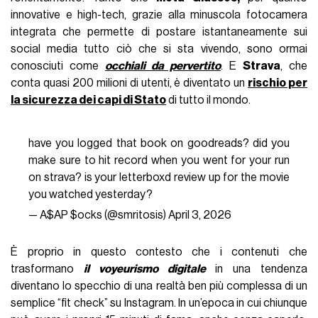
innovative e high-tech, grazie alla minuscola fotocamera
integrata che permette di postare istantaneamente sui
social media tutto ciò che si sta vivendo, sono ormai
conosciuti come
occhiali da pervertito
. E
Strava
, che
conta quasi 200 milioni di utenti, è diventato un
rischio per
la sicurezza dei capi di Stato
di tutto il mondo.
have you logged that book on goodreads? did you
make sure to hit record when you went for your run
on strava? is your letterboxd review up for the movie
you watched yesterday?
— A$AP $ocks (@smritosis)
April 3, 2026
È proprio in questo contesto che i contenuti che
trasformano
il voyeurismo digitale
in una tendenza
diventano lo specchio di una realtà ben più complessa di un
semplice “fit check” su Instagram. In un’epoca in cui chiunque