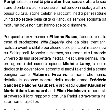
FASHION
29 Giugno 2026
AUTORE
nss staff
FOTOGRAFO
Alberto Castellano
Il 27 giugno,
Etienne Russo
ha aperto eccezionalmente le
porte della propria residenza per presentare
Paris Noir
, il
terzo e ultimo numero di
nss france
dedicato alla capitale