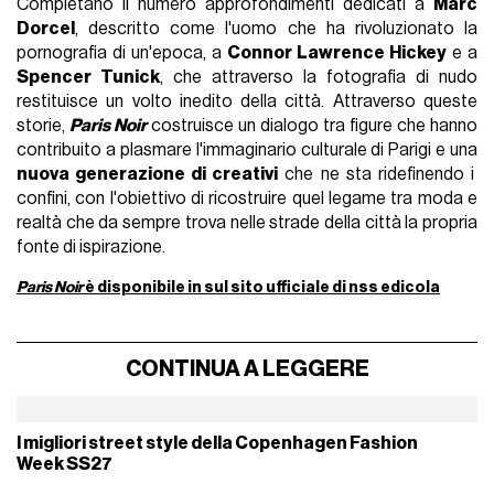
francese. Con questa edizione limitata si conclude un
percorso editoriale iniziato tre anni fa con l'obiettivo di
raccontare
«The French dream through the eyes of nss»
.
Dopo
Ti Amo Paris
e
Paris Future
,
Paris Noir
rappresenta il
capitolo finale della trilogia, offrendo uno sguardo più
oscuro e contemporaneo sulla città. Il magazine racconta
Parigi
nella sua
realtà più autentica
, senza evitare le sue
zone d'ombra e senza censure, mettendo in dialogo alta e
bassa cultura, storie celebri e racconti inediti per restituire
un ritratto fedele della città di Parigi, da sempre sognata da
molti, ma dove non tutti hanno scelto di rimanere.
Per questo terzo numero,
Etienne Russo
, fondatore della
casa di produzione
Villa Eugénie
, che da oltre trent'anni
realizza eventi e sfilate per alcune delle principali maison, tra
cui Schiaparelli, Moncler e Hermès, ha raccontato il proprio
universo da una prospettiva inedita, in esclusiva per nss. Tra i
protagonisti del numero spicca
Michèle Lamy
, a cui è
dedicata la cover story, accanto ai nuovi talenti della scena