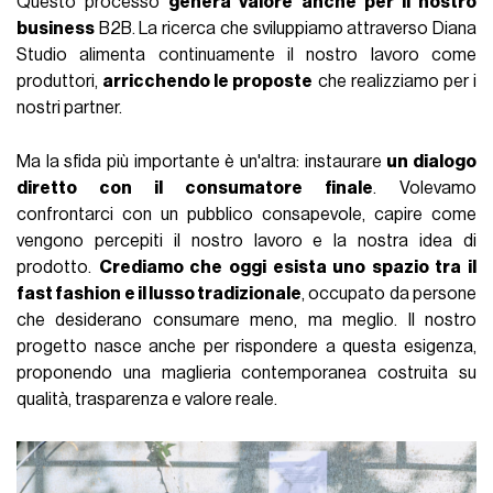
Questo processo
genera valore anche per il nostro
business
B2B. La ricerca che sviluppiamo attraverso Diana
Studio alimenta continuamente il nostro lavoro come
produttori,
arricchendo le proposte
che realizziamo per i
nostri partner.
Ma la sfida più importante è un'altra: instaurare
un dialogo
diretto con il consumatore finale
. Volevamo
confrontarci con un pubblico consapevole, capire come
vengono percepiti il nostro lavoro e la nostra idea di
prodotto.
Crediamo che oggi esista uno spazio tra il
fast fashion e il lusso tradizionale
, occupato da persone
che desiderano consumare meno, ma meglio. Il nostro
progetto nasce anche per rispondere a questa esigenza,
proponendo una maglieria contemporanea costruita su
qualità, trasparenza e valore reale.