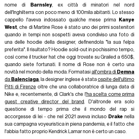
nome di
Barnsley
, ex città di minatori nel nord
dell'Inghilterra con poco meno di 100mila abitanti. Lo stesso
cappello l'aveva indossato qualche mese prima
Kanye
West
, che di Martine Rose è stato uno dei primi sostenitori
quando in tempi non sospetti aveva condiviso una foto di
una delle hoodie della designer, definendola "la sua felpa
preferita". Il risultato? Hoodie sold-out in pochissimo tempo,
così come il trucker hat che oggi trovate su Grailed a 650$,
quando siete fortunati. Il nome di Rose non è certo una
novità nel mondo della moda. Formatasi
all'ombra di
Demna
da
Balenciaga
, la designer inglese è stata
ospite dell'ultimo
Pitti di Firenze
oltre che una collaboratrice di lunga data di
Nike e, recentemente, di Clark's che l
'ha scelta come prima
guest creative director del brand
. D'altronde era solo
questione di tempo prima che il mondo del rap si
accorgesse di lei - che nel 2021 aveva incluso
Drake
nella
sua campagna voyeuristica in piena pandemia, e il fatto che
l'abbia fatto proprio Kendrick Lamar non è certo un caso.