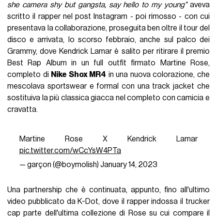
she camera shy but gangsta, say hello to my young"
aveva
scritto il rapper nel post Instagram - poi rimosso - con cui
presentava la collaborazione, proseguita ben oltre il tour del
disco e arrivata, lo scorso febbraio, anche sul palco dei
Grammy, dove Kendrick Lamar è salito per ritirare il premio
Best Rap Album in un full outfit firmato Martine Rose,
completo di
Nike Shox MR4
in una nuova colorazione, che
mescolava sportswear e formal con una track jacket che
sostituiva la più classica giacca nel completo con camicia e
cravatta.
Martine Rose X Kendrick Lamar
pic.twitter.com/wCcYsW4PTa
— garçon (@boymolish)
January 14, 2023
Una partnership che è continuata, appunto, fino all'ultimo
video pubblicato da K-Dot, dove il rapper indossa il trucker
cap parte dell'ultima collezione di Rose su cui compare il