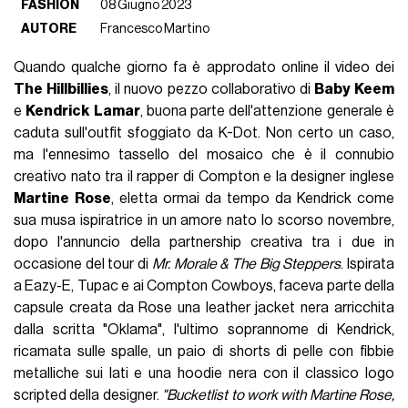
FASHION
08 Giugno 2023
AUTORE
Francesco Martino
Quando qualche giorno fa è approdato online il video dei
The
Hillbillies
, il nuovo pezzo collaborativo di
Baby
Keem
e
Kendrick
Lamar
, buona parte dell'attenzione generale è
caduta sull'outfit sfoggiato da K-Dot. Non certo un caso,
ma l'ennesimo tassello del mosaico che è il connubio
creativo nato tra il rapper di Compton e la designer inglese
Martine
Rose
, eletta ormai da tempo da Kendrick come
sua musa ispiratrice in un amore nato lo scorso novembre,
dopo l'annuncio della partnership creativa tra i due in
occasione del tour di
Mr. Morale & The Big Steppers
. Ispirata
a Eazy-E, Tupac e ai Compton Cowboys, faceva parte della
capsule creata da Rose una leather jacket nera arricchita
dalla scritta "Oklama", l'ultimo soprannome di Kendrick,
ricamata sulle spalle, un paio di shorts di pelle con fibbie
metalliche sui lati e una hoodie nera con il classico logo
scripted della designer.
"Bucketlist to work with Martine Rose,