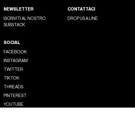
NEWSLETTER
CONTATTACI
ISCRIVITI AL NOSTRO
DROP US A LINE
SUBSTACK
SOCIAL
FACEBOOK
INSTAGRAM
TWITTER
TIKTOK
THREADS
PINTEREST
YOUTUBE
Copyright ©2026 nss magazine srls
- All rights reserved
nss magazine srls - P.IVA 12275110968