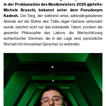
in der Proklamation des Musikmeisters 2025 gipfelte:
Michele Bruschi, bekannt unter dem Pseudonym
Kadesh.
Der Sieg, der während eines adrenalingeladenen
Abends auf der Bühne des Titilla-Jäger-Gartens verkündet
wurde, belohnt nicht nur das individuelle Talent, sondern die
gesamte Philosophie des Labors: die Wertschätzung
authentischer Stimmen, die in der Lage sind, persönliche
Wurzeln mit innovativen Sprachen zu verbinden.