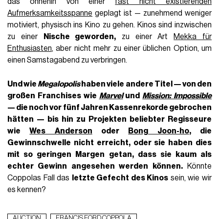
das ohnehin von einer
fast nicht existierenden
Aufmerksamkeitsspanne
geplagt ist — zunehmend weniger
motiviert, physisch ins Kino zu gehen. Kinos sind inzwischen
zu einer
Nische geworden,
zu einer Art
Mekka für
Enthusiasten
, aber nicht mehr zu einer üblichen Option, um
einen Samstagabend zu verbringen.
Und wie
Megalopolis
haben viele andere Titel — von den
großen
Franchises
wie
Marvel
und
Mission: Impossible
— die noch vor fünf Jahren Kassenrekorde gebrochen
hätten — bis hin zu Projekten
beliebter Regisseure
wie
Wes Anderson
oder
Bong Joon-ho
, die
Gewinnschwelle nicht erreicht, oder sie haben dies
mit so geringen
Margen getan, dass sie kaum als
echter Gewinn angesehen werden können.
Könnte
Coppolas Fall das
letzte Gefecht des Kinos
sein, wie wir
es kennen?
AUCTION
FRANCIS FORD COPPOLA