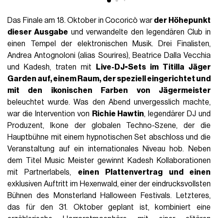
Das Finale am 18. Oktober in Cocoricò war
der Höhepunkt
dieser Ausgabe
und verwandelte den legendären Club in
einen Tempel der elektronischen Musik. Drei Finalisten,
Andrea Antognoloni (alias Sourires), Beatrice Dalla Vecchia
und Kadesh, traten mit
Live-DJ-Sets im Titilla Jäger
Garden auf, einem Raum, der speziell eingerichtet und
mit den ikonischen Farben von Jägermeister
beleuchtet wurde. Was den Abend unvergesslich machte,
war die Intervention von
Richie Hawtin
, legendärer DJ und
Produzent, Ikone der globalen Techno-Szene, der die
Hauptbühne mit einem hypnotischen Set abschloss und die
Veranstaltung auf ein internationales Niveau hob. Neben
dem Titel Music Meister gewinnt Kadesh Kollaborationen
mit Partnerlabels,
einen Plattenvertrag und einen
exklusiven Auftritt im Hexenwald, einer der eindrucksvollsten
Bühnen des Monsterland Halloween Festivals. Letzteres,
das für den 31. Oktober geplant ist, kombiniert eine