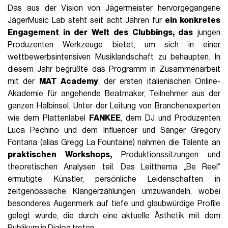
Das aus der Vision von Jägermeister hervorgegangene
JägerMusic Lab steht seit acht Jahren für
ein konkretes
Engagement in der Welt des Clubbings, das
jungen
Produzenten Werkzeuge bietet, um sich in einer
wettbewerbsintensiven Musiklandschaft zu behaupten. In
diesem Jahr begrüßte das Programm in Zusammenarbeit
mit der
MAT Academy
, der ersten italienischen Online-
Akademie für angehende Beatmaker, Teilnehmer aus der
ganzen Halbinsel. Unter der Leitung von Branchenexperten
wie dem Plattenlabel
FANKEE
, dem DJ und Produzenten
Luca Pechino und dem Influencer und Sänger Gregory
Fontana (alias Gregg La Fountaine) nahmen die Talente an
praktischen Workshops,
Produktionssitzungen und
theoretischen Analysen teil. Das Leitthema „Be Reel“
ermutigte Künstler, persönliche Leidenschaften in
zeitgenössische Klangerzählungen umzuwandeln, wobei
besonderes Augenmerk auf tiefe und glaubwürdige Profile
gelegt wurde, die durch eine aktuelle Ästhetik mit dem
Publikum in Dialog treten.