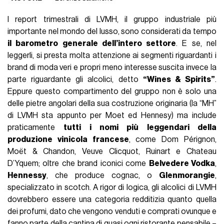
I report trimestrali di LVMH, il gruppo industriale più
importante nel mondo del lusso, sono considerati da tempo
il barometro generale dell’intero settore
. E se, nel
leggerli, si presta molta attenzione ai segmenti riguardanti i
brand di moda veri e propri meno interesse suscita invece la
parte riguardante gli alcolici, detto
“Wines & Spirits”
.
Eppure questo compartimento del gruppo non è solo una
delle pietre angolari della sua costruzione originaria (la “MH”
di LVMH sta appunto per Moet ed Hennesy) ma include
praticamente
tutti i nomi più leggendari della
produzione vinicola francese
, come Dom Pérignon,
Moët & Chandon, Veuve Clicquot, Ruinart e Chateau
D’Yquem; oltre che brand iconici come
Belvedere Vodka
,
Hennessy
, che produce cognac, o
Glenmorangie
,
specializzato in scotch. A rigor di logica, gli alcolici di LVMH
dovrebbero essere una categoria redditizia quanto quella
dei profumi, dato che vengono venduti e comprati ovunque e
fanno parte della cantina di quasi ogni ristorante pensabile –