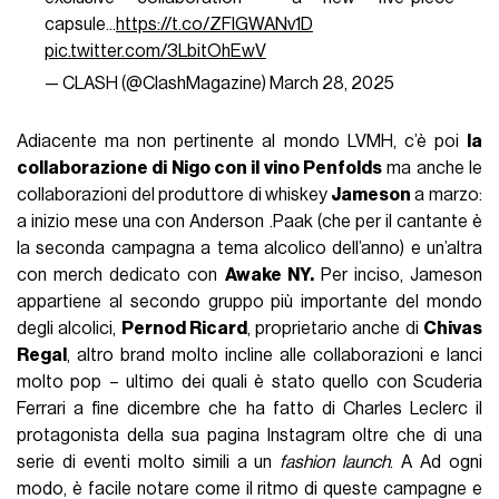
capsule...
https://t.co/ZFlGWANv1D
pic.twitter.com/3LbitOhEwV
— CLASH (@ClashMagazine)
March 28, 2025
Adiacente ma non pertinente al mondo LVMH, c’è poi
la
collaborazione di Nigo con il vino Penfolds
ma anche le
collaborazioni del produttore di whiskey
Jameson
a marzo:
a inizio mese una con Anderson .Paak (che per il cantante è
la seconda campagna a tema alcolico dell’anno) e un’altra
con merch dedicato con
Awake NY.
Per inciso, Jameson
appartiene al secondo gruppo più importante del mondo
degli alcolici,
Pernod Ricard
, proprietario anche di
Chivas
Regal
, altro brand molto incline alle collaborazioni e lanci
molto pop – ultimo dei quali è stato quello con Scuderia
Ferrari a fine dicembre che ha fatto di Charles Leclerc il
protagonista della sua pagina Instagram oltre che di una
serie di eventi molto simili a un
fashion launch
. A Ad ogni
modo, è facile notare come il ritmo di queste campagne e