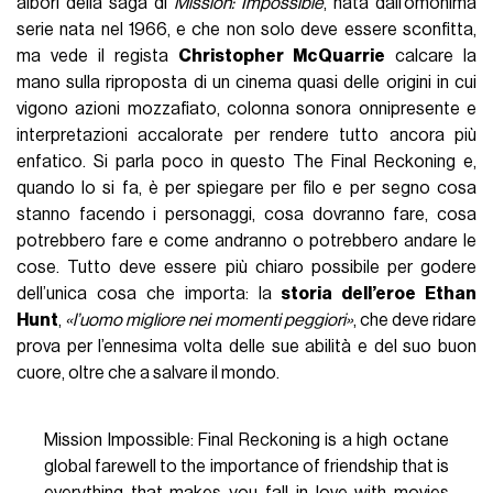
albori della saga di
Mission: Impossible
, nata dall’omonima
serie nata nel 1966, e che non solo deve essere sconfitta,
ma vede il regista
Christopher McQuarrie
calcare la
mano sulla riproposta di un cinema quasi delle origini in cui
vigono azioni mozzafiato, colonna sonora onnipresente e
interpretazioni accalorate per rendere tutto ancora più
enfatico. Si parla poco in questo The Final Reckoning e,
quando lo si fa, è per spiegare per filo e per segno cosa
stanno facendo i personaggi, cosa dovranno fare, cosa
potrebbero fare e come andranno o potrebbero andare le
cose. Tutto deve essere più chiaro possibile per godere
dell’unica cosa che importa: la
storia dell’eroe Ethan
Hunt
,
«l’uomo migliore nei momenti peggiori»
, che deve ridare
prova per l’ennesima volta delle sue abilità e del suo buon
cuore, oltre che a salvare il mondo.
Mission Impossible: Final Reckoning is a high octane
global farewell to the importance of friendship that is