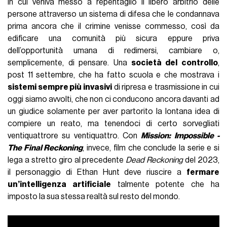
in cui veniva messo a repentaglio il libero arbitrio delle
persone attraverso un sistema di difesa che le condannava
prima ancora che il crimine venisse commesso, così da
edificare una comunità più sicura eppure priva
dell’opportunità umana di redimersi, cambiare o,
semplicemente, di pensare. Una
società del controllo
,
post 11 settembre, che ha fatto scuola e che mostrava i
sistemi sempre più invasivi
di ripresa e trasmissione in cui
oggi siamo avvolti, che non ci conducono ancora davanti ad
un giudice solamente per aver partorito la lontana idea di
compiere un reato, ma tenendoci di certo sorvegliati
ventiquattrore su ventiquattro. Con
Mission: Impossible -
The Final Reckoning
, invece, film che conclude la serie e si
lega a stretto giro al precedente
Dead Reckoning
del 2023,
il personaggio di Ethan Hunt deve riuscire a
fermare
un’intelligenza artificiale
talmente potente che ha
imposto la sua stessa realtà sul resto del mondo.