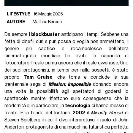
LIFESTYLE
16 Maggio 2025
AUTORE
Martina Barone
Da sempre i
blockbuster
anticipano i tempi. Sebbene una
fetta di cinefili duri e puri possa o voglia non ammetterlo, il
genere più caotico e rocambolesco dell’intera
cinematografia mondiale ha avuto la capacità di
fotografare il reale prima ancora che il reale avvenisse. Uno
dei suoi protagonisti, in tempi per nulla sospetti, è stato
proprio
Tom Cruise
, che torna e conclude la sua
trentennale saga di
Mission: Impossible
donando ancora
una volta la possibilità agli spettatori di godersi lo
spettacolo mentre riflettono sulle conseguenze che la
modernità e, in particolare, la
tecnologia
ci hanno messo di
fronte. È in fondo del lontano
2002
il
Minority Report
di
Steven Spielberg in cui il divo interpretava il ruolo di John
Anderton, protagonista di una macchina futuristica perfetta