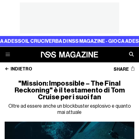
IL CRUCIVERBA DI NSS MAGAZINE - GIOCA ADESSO
IL CRU
INDIETRO
SHARE
"Mission: Impossible – The Final
Reckoning" è il testamento di Tom
Cruise per i suoi fan
Oltre ad essere anche un blockbuster esplosivo e quanto
mai attuale