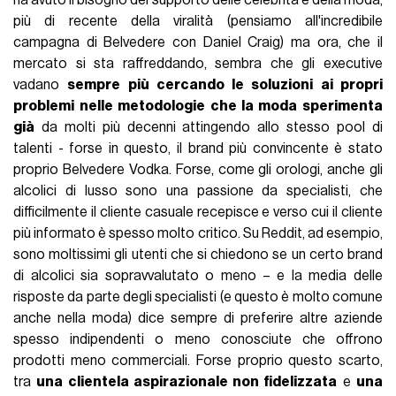
ha avuto il bisogno del supporto delle celebrità e della moda,
più di recente della viralità (pensiamo all'incredibile
campagna di Belvedere con Daniel Craig) ma ora, che il
mercato si sta raffreddando, sembra che gli executive
vadano
sempre più cercando le soluzioni ai propri
problemi nelle metodologie che la moda sperimenta
già
da molti più decenni attingendo allo stesso pool di
talenti - forse in questo, il brand più convincente è stato
proprio Belvedere Vodka. Forse, come gli orologi, anche gli
alcolici di lusso sono una passione da specialisti, che
difficilmente il cliente casuale recepisce e verso cui il cliente
più informato è spesso molto critico. Su Reddit, ad esempio,
sono moltissimi gli utenti che si chiedono se un certo brand
di alcolici sia sopravvalutato o meno – e la media delle
risposte da parte degli specialisti (e questo è molto comune
anche nella moda) dice sempre di preferire altre aziende
spesso indipendenti o meno conosciute che offrono
prodotti meno commerciali. Forse proprio questo scarto,
tra
una clientela aspirazionale non fidelizzata
e
una