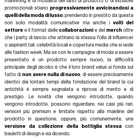
marketing e la modalità dei lanci di prodotto o di iniziative
promozionali stiano
progressivamente avvicinandosi a
quelli della moda di lusso
, prendendo in prestito da questa
non solo modalità comunicative ma anche i
volti del
settore
e il format delle
collaborazioni
e del
merch
oltre
che i party di lancio che attirano la stessa folla di influencer
o aspiranti tali, celebrità locali e copertura media che si vede
alle fashion week. Ma se con le campagne di moda a essere
presentato è un prodotto sempre nuovo, la difficoltà
principale degli alcolici è che il loro brand value si fonda sul
fatto di
non avere nulla di nuovo
, di essere precisamente
identici dai lontani tempi della fondazione del brand la cui
antichità è sempre segnalata a riprova di merito e di
prestigio. Le novità che vengono introdotte, quando
vengono introdotte, possono riguardare, nei casi più rari,
versioni più premium e limitate rispetto alla mainline del
prodotto in questione; oppure, più comunemente, una
versione da collezione della bottiglia stessa
con
bauletti di design e via dicendo.