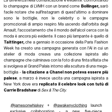
La differenza nella comunicazione è evidente: confrontando
lo champagne di LVMH con un brand come
Bollinger,
sarò
facile notare che sull'Instagram di quest'ultimo a dominare
sono le bottiglie, non le celebrity o le campagne
promozionali di ampio respiro. Ma uscendo dall'orbita degli
Arnault, l'accostamento che il mondo dell'alcol cerca con la
moda è ancora più evidente. Il caso più lampante è quello di
Taittinger,
che a gennaio in occasione della Paris Fashion
Week ha creato una campagna generata con l'AI in cui un
atelier di moda creava una collezione ispirata allo
champagne che culminava con la foto di una finta sfilata che
si svolgeva al Grand Palais intorno alla scultura di una mega-
bottiglia -
la citazione a Chanel non poteva essere più
palese
; a marzo è invece uscita una campagna ispirata a
New York dove era
replicato il celebre look con tutù di
Carrie Bradshaw
di
Sex & The City
.
.
@jamesonwhiskey
+
@awakenyclothing
launch
exclusive collaboration - a new five-piece