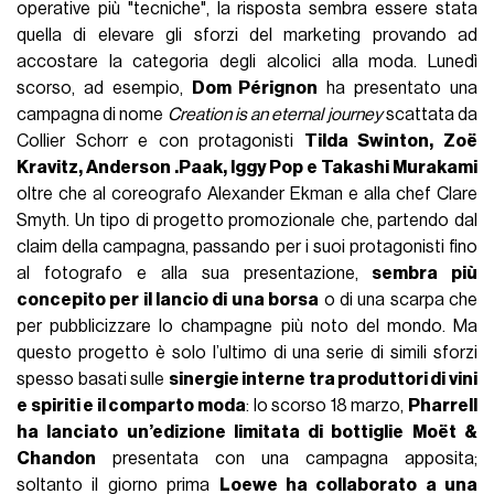
operative più "tecniche", la risposta sembra essere stata
quella di elevare gli sforzi del marketing provando ad
accostare la categoria degli alcolici alla moda. Lunedì
scorso, ad esempio,
Dom Pérignon
ha presentato una
campagna di nome
Creation is an eternal journey
scattata da
Collier Schorr e con protagonisti
Tilda Swinton, Zoë
Kravitz, Anderson .Paak, Iggy Pop e Takashi Murakami
oltre che al coreografo Alexander Ekman e alla chef Clare
Smyth. Un tipo di progetto promozionale che, partendo dal
claim della campagna, passando per i suoi protagonisti fino
al fotografo e alla sua presentazione,
sembra più
concepito per il lancio di una borsa
o di una scarpa che
per pubblicizzare lo champagne più noto del mondo. Ma
questo progetto è solo l’ultimo di una serie di simili sforzi
spesso basati sulle
sinergie interne tra produttori di vini
e spiriti e il comparto moda
: lo scorso 18 marzo,
Pharrell
ha lanciato un’edizione limitata di bottiglie Moët &
Chandon
presentata con una campagna apposita;
soltanto il giorno prima
Loewe ha collaborato a una