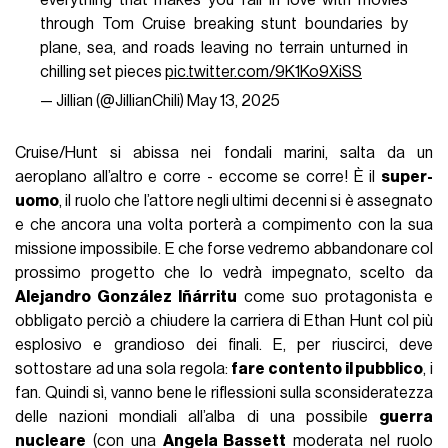
everything that makes you fall in love with movies
through Tom Cruise breaking stunt boundaries by
plane, sea, and roads leaving no terrain unturned in
chilling set pieces
pic.twitter.com/9K1Ko9XiSS
— Jillian (@JillianChili)
May 13, 2025
Cruise/Hunt si abissa nei fondali marini, salta da un
aeroplano all’altro e corre - eccome se corre! È il
super-
uomo
, il ruolo che l’attore negli ultimi decenni si è assegnato
e che ancora una volta porterà a compimento con la sua
missione impossibile. E che forse vedremo abbandonare col
prossimo progetto che lo vedrà impegnato, scelto da
Alejandro González Iñárritu
come suo protagonista e
obbligato perciò a chiudere la carriera di Ethan Hunt col più
esplosivo e grandioso dei finali. E, per riuscirci, deve
sottostare ad una sola regola:
fare contento il pubblico
, i
fan. Quindi sì, vanno bene le riflessioni sulla sconsideratezza
delle nazioni mondiali all’alba di una possibile
guerra
nucleare
(con una
Angela Bassett
moderata nel ruolo