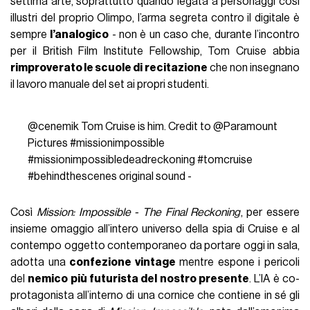
settima arte, soprattutto quando legata a personaggi così
illustri del proprio Olimpo, l’arma segreta contro il digitale è
sempre
l’analogico
- non è un caso che, durante l’incontro
per il British Film Institute Fellowship, Tom Cruise abbia
rimproverato le scuole di recitazione
che non insegnano
il lavoro manuale del set ai propri studenti.
@cenemik
Tom Cruise is him. Credit to @Paramount
Pictures
#missionimpossible
#missionimpossibledeadreckoning
#tomcruise
#behindthescenes
original sound -
Così
Mission: Impossible - The Final Reckoning
, per essere
insieme omaggio all’intero universo della spia di Cruise e al
contempo oggetto contemporaneo da portare oggi in sala,
adotta una
confezione vintage
mentre espone i pericoli
del
nemico più futurista del nostro presente
. L’IA è co-
protagonista all’interno di una cornice che contiene in sé gli