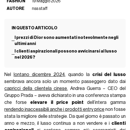
FASHION
19 Maggio 2026
AUTORE
nss staff
IN QUESTO ARTICOLO
I prezzi di Dior sono aumentati notevolmente negli
ultimi anni
I clienti aspirazionali possono avvicinarsi al lusso
nel 2026?
Nel
lontano dicembre 2024
, quando la
crisi del lusso
sembrava ancora solo un momento passeggero dato dai
capricci della clientela cinese
, Andrea Guerra – CEO del
Gruppo Prada – aveva dichiarato in una conferenza stampa
che forse
elevare il price point
dell’intera gamma
rendendo inaccessibili anche i prodotti entry price
non fosse
stata la migliore delle strategie. Da quel giorno è passato un
anno e mezzo, il lusso continua a non vendere e i
clienti