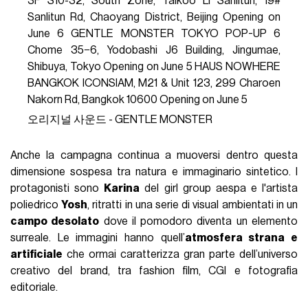
3F S10-32, South Zone, Taikoo Li Sanlitun, 19#
Sanlitun Rd, Chaoyang District, Beijing Opening on
June 6 GENTLE MONSTER TOKYO POP-UP 6
Chome 35−6, Yodobashi J6 Building, Jingumae,
Shibuya, Tokyo Opening on June 5 HAUS NOWHERE
BANGKOK ICONSIAM, M21 & Unit 123, 299 Charoen
Nakorn Rd, Bangkok 10600 Opening on June 5
오리지널 사운드 - GENTLE MONSTER
Anche la campagna continua a muoversi dentro questa
dimensione sospesa tra natura e immaginario sintetico. I
protagonisti sono
Karina
del girl group aespa
e l'artista
poliedrico
Yosh
, ritratti in una serie di visual ambientati in un
campo desolato
dove il pomodoro diventa un elemento
surreale. Le immagini hanno quell’
atmosfera strana e
artificiale
che ormai caratterizza gran parte dell’universo
creativo del brand, tra fashion film, CGI e fotografia
editoriale.