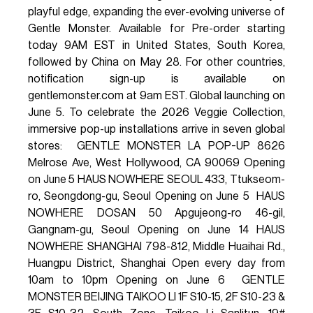
playful edge, expanding the ever-evolving universe of
Gentle Monster. Available for Pre-order starting
today 9AM EST in United States, South Korea,
followed by China on May 28. For other countries,
notification sign-up is available on
gentlemonster.com at 9am EST. Global launching on
June 5. To celebrate the 2026 Veggie Collection,
immersive pop-up installations arrive in seven global
stores: ⁣ GENTLE MONSTER LA POP-UP 8626
Melrose Ave, West Hollywood, CA 90069 Opening
on June 5 HAUS NOWHERE SEOUL 433, Ttukseom-
ro, Seongdong-gu, Seoul Opening on June 5 ⁣ HAUS
NOWHERE DOSAN 50 Apgujeong-ro 46-gil,
Gangnam-gu, Seoul Opening on June 14 HAUS
NOWHERE SHANGHAI 798-812, Middle Huaihai Rd.,
Huangpu District, Shanghai Open every day from
10am to 10pm⁣⁣⁣ Opening on June 6 ⁣⁣ GENTLE
MONSTER BEIJING TAIKOO LI 1F S10-15, 2F S10-23 &