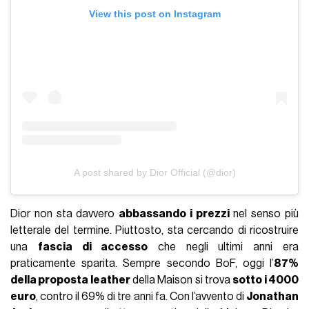
View this post on Instagram
A post shared by Dior Official (@dior)
Dior non sta davvero
abbassando i prezzi
nel senso più
letterale del termine. Piuttosto, sta cercando di ricostruire
una
fascia di accesso
che negli ultimi anni era
praticamente sparita. Sempre secondo BoF, oggi l’
87%
della proposta leather
della Maison si trova
sotto i 4000
euro
, contro il 69% di tre anni fa. Con l’avvento di
Jonathan