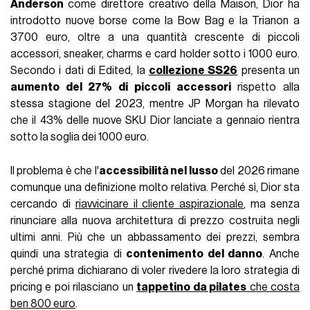
Anderson
come direttore creativo della Maison, Dior ha
introdotto nuove borse come la Bow Bag e la Trianon a
3700 euro, oltre a una quantità crescente di piccoli
accessori, sneaker, charms e card holder sotto i 1000 euro.
Secondo i dati di Edited, la
collezione SS26
presenta un
aumento del 27% di piccoli accessori
rispetto alla
stessa stagione del 2023, mentre JP Morgan ha rilevato
che il 43% delle nuove SKU Dior lanciate a gennaio rientra
sotto la soglia dei 1000 euro.
Il problema è che l'
accessibilità nel lusso
del 2026 rimane
comunque una definizione molto relativa. Perché sì, Dior sta
cercando di
riavvicinare il cliente aspirazionale
, ma senza
rinunciare alla nuova architettura di prezzo costruita negli
ultimi anni. Più che un abbassamento dei prezzi, sembra
quindi una strategia di
contenimento del danno
. Anche
perché prima dichiarano di voler rivedere la loro strategia di
pricing e poi rilasciano un
tappetino da pilates
che costa
ben 800 euro
.