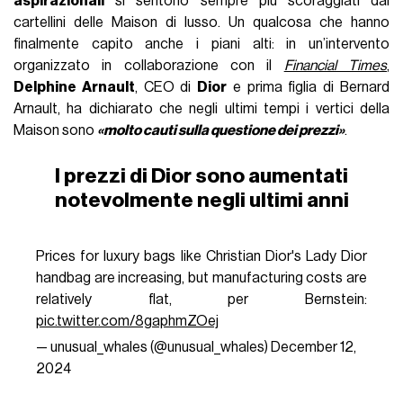
aspirazionali
si sentono sempre più scoraggiati dai
cartellini delle Maison di lusso. Un qualcosa che hanno
finalmente capito anche i piani alti: in un’intervento
organizzato in collaborazione con il
Financial Times
,
Delphine Arnault
, CEO di
Dior
e prima figlia di Bernard
Arnault, ha dichiarato che negli ultimi tempi i vertici della
Maison sono
«molto cauti sulla questione dei prezzi»
.
I prezzi di Dior sono aumentati
notevolmente negli ultimi anni
Prices for luxury bags like Christian Dior's Lady Dior
handbag are increasing, but manufacturing costs are
relatively flat, per Bernstein:
pic.twitter.com/8gaphmZOej
— unusual_whales (@unusual_whales)
December 12,
2024