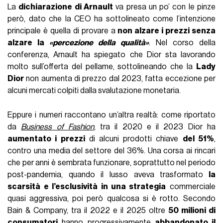
La
dichiarazione di Arnault
va presa un po’ con le pinze
però, dato che la CEO ha sottolineato come l’intenzione
principale è quella di provare a
non alzare i prezzi senza
alzare la
«percezione della qualità»
. Nel corso della
conferenza, Arnault ha spiegato che Dior sta lavorando
molto sull’offerta del pellame, sottolineando che la
Lady
Dior
non aumenta di prezzo dal 2023, fatta eccezione per
alcuni mercati colpiti dalla svalutazione monetaria.
Eppure i numeri raccontano un’altra realtà: come riportato
da
Business of Fashion
, tra il 2020 e il 2023 Dior ha
aumentato i prezzi
di alcuni prodotti chiave
del 51%
,
contro una media del settore del 36%. Una corsa ai rincari
che per anni è sembrata funzionare, soprattutto nel periodo
post-pandemia, quando il lusso aveva trasformato
la
scarsità e l’esclusività in una strategia
commerciale
quasi aggressiva, poi però qualcosa si è rotto. Secondo
Bain & Company, tra il 2022 e il 2025 oltre
50 milioni di
consumatori
hanno progressivamente
abbandonato il