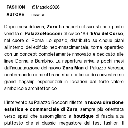
FASHION
15 Maggio 2026
AUTORE
nss staff
Dopo mesi di lavori,
Zara
ha riaperto il suo storico punto
vendita di
Palazzo Bocconi
, al civico 189 di
Via del Corso
,
nel cuore di Roma. Lo spazio, distribuito su cinque piani
all’interno dell’edificio neo-rinascimentale, torna operativo
con un concept completamente rinnovato e dedicato alle
linee Donna e Bambino. La riapertura arriva a pochi mesi
dall’inaugurazione del nuovo
Zara Man
di Palazzo Verospi,
confermando come il brand stia continuando a investire su
grandi flagship esperienziali in location dal forte valore
simbolico e architettonico.
L’intervento su Palazzo Bocconi riflette la
nuova direzione
estetica e commerciale di Zara
, sempre più orientata
verso spazi che assomigliano a
boutique
di fascia alta
piuttosto che ai classici megastore del fast fashion. Il