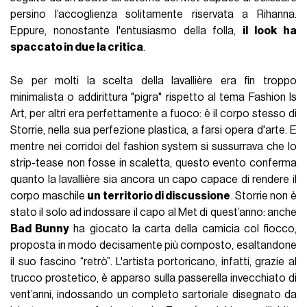
persino l’accoglienza solitamente riservata a Rihanna.
Eppure, nonostante l'entusiasmo della folla,
il look ha
spaccato in due la critica
.
Se per molti la scelta della lavallière era fin troppo
minimalista o addirittura "pigra" rispetto al tema Fashion Is
Art, per altri era perfettamente a fuoco: è il corpo stesso di
Storrie, nella sua perfezione plastica, a farsi opera d'arte. E
mentre nei corridoi del fashion system si sussurrava che lo
strip-tease non fosse in scaletta, questo evento conferma
quanto la lavallière sia ancora un capo capace di rendere il
corpo maschile
un territorio di discussione
. Storrie non è
stato il solo ad indossare il capo al Met di quest’anno: anche
Bad Bunny
ha giocato la carta della camicia col fiocco,
proposta in modo decisamente più composto, esaltandone
il suo fascino “retrò”. L'artista portoricano, infatti, grazie al
trucco prostetico, è apparso sulla passerella invecchiato di
vent’anni, indossando un completo sartoriale disegnato da