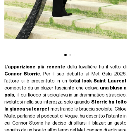
L’apparizione più recente
della lavallière ha il volto di
Connor Storrie
. Per il suo debutto al Met Gala 2026,
l’attore si è presentato in un
total look Saint Laurent
composto da un blazer fasciante che celava
una blusa a
pois
, il cui fiocco si scioglieva in un drammatico strascico,
rivelatosi nella sua interezza solo quando
Storrie ha tolto
la giacca sul carpet
mostrando le braccia scolpite. Chloe
Malle, parlando al podcast di Vogue, ha descritto l’istante in
cui Connor Storrie ha deciso di sfilarsi il blazer: un gesto
seguito da un boato all'esterno del Met capace di eclissare