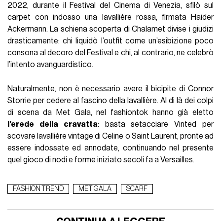
2022, durante il Festival del Cinema di Venezia, sfilò sul
carpet con indosso una lavallière rossa, firmata Haider
Ackermann. La schiena scoperta di Chalamet divise i giudizi
drasticamente: chi liquidò l’outfit come un’esibizione poco
consona al decoro del Festival e chi, al contrario, ne celebrò
l’intento avanguardistico.
Naturalmente, non è necessario avere il bicipite di Connor
Storrie per cedere al fascino della lavallière. Al di là dei colpi
di scena da Met Gala, nel fashiontok hanno già eletto
l’erede della cravatta
: basta setacciare Vinted per
scovare lavallière vintage di Celine o Saint Laurent, pronte ad
essere indossate ed annodate, continuando nel presente
quel gioco di nodi e forme iniziato secoli fa a Versailles.
FASHION TREND
MET GALA
SCARF