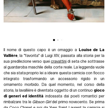
Il nome di questo capo è un omaggio a
Louise de La
Vallière
, la "favorita" di Luigi XIV, passata alla storia per la
sua predilezione verso quei
cravattini
di seta che sottrasse
al guardaroba maschile della corte reale. La leggenda vuole
che sia stata proprio lei a ideare questa camicia con fiocco
integrato trasformando un accessorio rigido in un
ornamento morbido. Da quel momento, nel corso della
storia, la lavallière è diventata oggetto di un continuo
gioco
di generi ed identità
indossata dai poeti romantici per
rimbalzare tra le
Gibson Girl
del primo novecento. Se prima
da Coco Chanel e poi da Yves Saint Laurent la camicia si