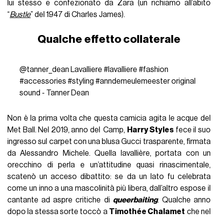
lui stesso e confezionato da Zara (un richiamo all’abito
“
Bustle
” del 1947 di Charles James).
Qualche effetto collaterale
@tanner_dean
Lavalliere
#lavalliere
#fashion
#accessories
#styling
#anndemeulemeester
original
sound - Tanner Dean
Non è la prima volta che questa camicia agita le acque del
Met Ball. Nel 2019, anno del Camp,
Harry Styles
fece il suo
ingresso sul carpet con una blusa Gucci trasparente, firmata
da Alessandro Michele. Quella lavallière, portata con un
orecchino di perla e un’attitudine quasi rinascimentale,
scatenò un acceso dibattito: se da un lato fu celebrata
come un inno a una mascolinità più libera, dall’altro espose il
cantante ad aspre critiche di
queerbaiting
. Qualche anno
dopo la stessa sorte toccò a
Timothée Chalamet
che nel