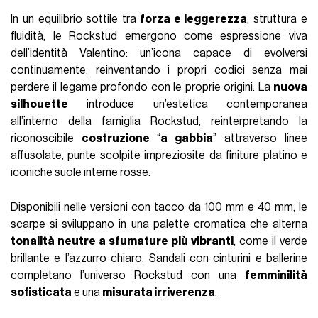
In un equilibrio sottile tra
forza e leggerezza
, struttura e
fluidità, le Rockstud emergono come espressione viva
dell’identità Valentino: un’icona capace di evolversi
continuamente, reinventando i propri codici senza mai
perdere il legame profondo con le proprie origini. La
nuova
silhouette
introduce un’estetica contemporanea
all’interno della famiglia Rockstud, reinterpretando la
riconoscibile
costruzione
“
a gabbia
” attraverso linee
affusolate, punte scolpite impreziosite da finiture platino e
iconiche suole interne rosse.
Disponibili nelle versioni con tacco da 100 mm e 40 mm, le
scarpe si sviluppano in una palette cromatica che alterna
tonalità neutre a sfumature più vibranti
, come il verde
brillante e l’azzurro chiaro. Sandali con cinturini e ballerine
completano l’universo Rockstud con una
femminilità
sofisticata
e una
misurata irriverenza
.