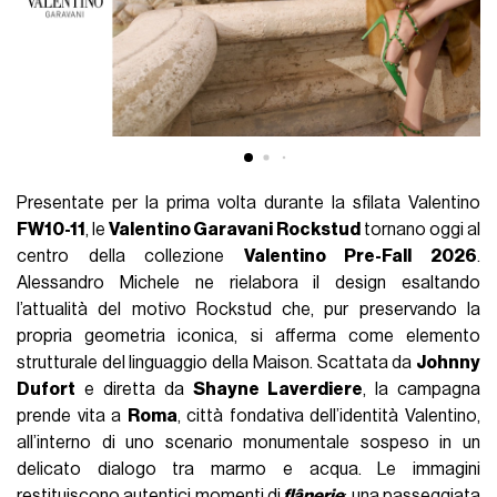
Presentate per la prima volta durante la sfilata Valentino
FW10-11
, le
Valentino Garavani
Rockstud
tornano oggi al
centro della collezione
Valentino Pre-Fall 2026
.
Alessandro Michele ne rielabora il design esaltando
l’attualità del motivo Rockstud che, pur preservando la
propria geometria iconica, si afferma come elemento
strutturale del linguaggio della Maison. Scattata da
Johnny
Dufort
e diretta da
Shayne Laverdiere
, la campagna
prende vita a
Roma
, città fondativa dell’identità Valentino,
all’interno di uno scenario monumentale sospeso in un
delicato dialogo tra marmo e acqua. Le immagini
restituiscono autentici momenti di
flânerie
: una passeggiata