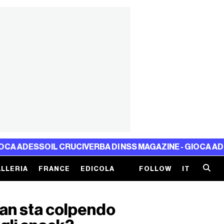
ESSO
IL CRUCIVERBA DI NSS MAGAZINE - GIOCA ADESSO
IL
LLERIA
FRANCE
EDICOLA
FOLLOW
IT
Iran sta colpendo