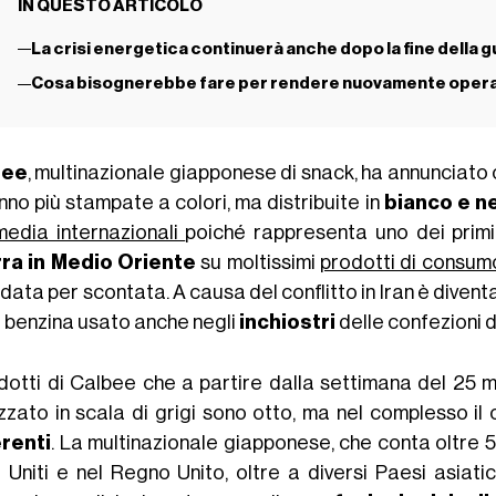
IN QUESTO ARTICOLO
La crisi energetica continuerà anche dopo la fine della 
Cosa bisognerebbe fare per rendere nuovamente operat
bee
, multinazionale giapponese di snack, ha annunciato 
nno più stampate a colori, ma distribuite in
bianco e n
media internazionali
poiché rappresenta uno dei primi s
ra in Medio Oriente
su moltissimi
prodotti di consum
data per scontata. A causa del conflitto in Iran è diventat
a benzina usato anche negli
inchiostri
delle confezioni d
odotti di Calbee che a partire dalla settimana del 25
izzato in scala di grigi sono otto, ma nel complesso 
erenti
. La multinazionale giapponese, che conta oltre 
i Uniti e nel Regno Unito, oltre a diversi Paesi asiati