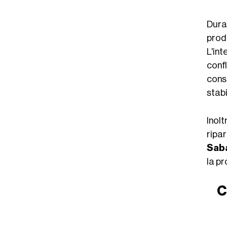
Duran
produ
L'in
conf
cons
stabi
Inolt
ripa
Sab
la pr
C