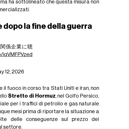
, ma ha sottolineato che questa misura non
ercializzati.
 dopo la fine della guerra
 で関係企業に聴
.co/iqVMFPVzed
y 12, 2026
l fuoco in corso tra Stati Uniti e Iran, non
ello
Stretto di Hormuz
, nel Golfo Persico,
le per i traffici di petrolio e gas naturale
e mesi prima di riportare la situazione a
 Molte delle conseguenze sul prezzo dei
l settore.