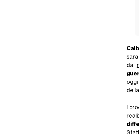
Cal
sara
dai
guer
oggi 
dell
I pr
real
diff
Stat