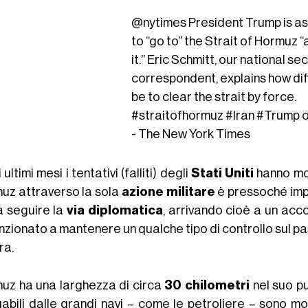
@nytimes
President Trump is ask
to “go to” the Strait of Hormuz “
it.” Eric Schmitt, our national se
correspondent, explains how diff
be to clear the strait by force.
#straitofhormuz
#Iran
#Trump
o
- The New York Times
 ultimi mesi i tentativi (falliti) degli
Stati Uniti
hanno mos
uz attraverso la sola
azione militare
è pressoché impr
a seguire la
via diplomatica
, arrivando cioè a un acc
enzionato a mantenere un qualche tipo di controllo sul p
ra.
uz ha una larghezza di circa
30 chilometri
nel suo pu
gabili dalle grandi navi – come le petroliere – sono mo