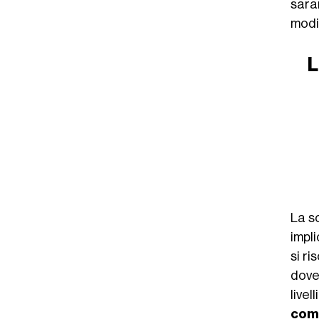
sara
modif
L
La so
impl
si ri
dove
live
comb