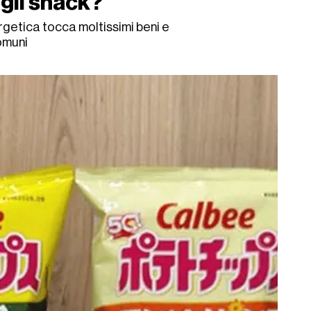
egli snack?
rgetica tocca moltissimi beni e
omuni