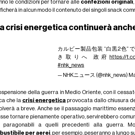
nno le condizioni per tornare alle
confezioni originali
icherà in alcun modo il contenuto dei singoli snack comm
a crisi energetica continuerà anche
カルビー製品包装 “白黒2色”
き取りへ 政府
https://t
#nhk_news
— NHKニュース (@nhk_news)
Ma
spensione della guerra in Medio Oriente, con il cessate i
ica che la
crisi energetica
provocata dallo chiusura d
solverà a breve. Anche se il passaggio marittimo essenzia
sse tornare pienamente operativo, servirebbero comunqu
lli paragonabili a quelli precedenti alla guerra.
ustibile per aerei
, per esempio, peseranno a lungo su