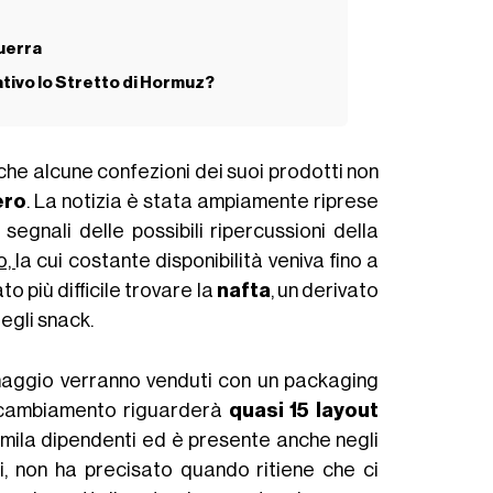
guerra
ivo lo Stretto di Hormuz?
che alcune confezioni dei suoi prodotti non
ero
. La notizia è stata ampiamente riprese
egnali delle possibili ripercussioni della
o,
la cui costante disponibilità veniva fino a
o più difficile trovare la
nafta
, un derivato
egli snack.
 maggio verranno venduti con un packaging
il cambiamento riguarderà
quasi 15 layout
5mila dipendenti ed è presente anche negli
ci, non ha precisato quando ritiene che ci