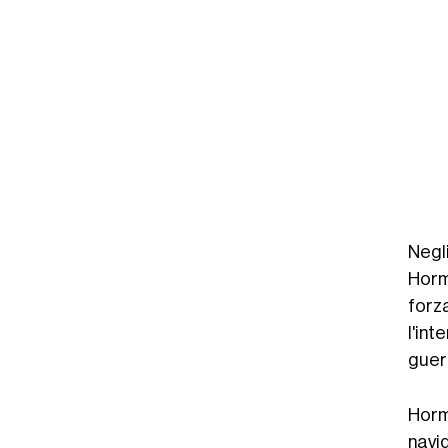
Negli
Horm
forz
l'int
guer
Horm
navi