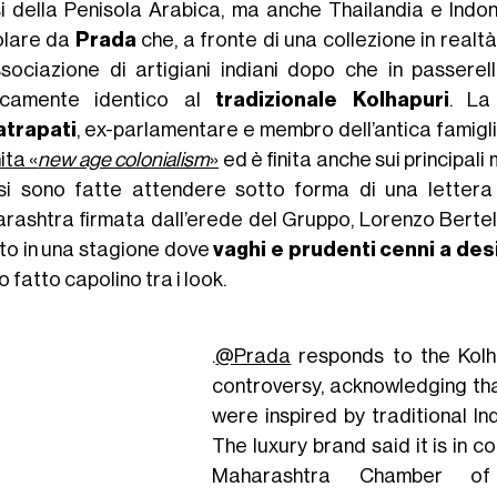
i della Penisola Arabica, ma anche Thailandia e Indo
olare da
Prada
che, a fronte di una collezione in realt
ssociazione di artigiani indiani dopo che in passer
icamente identico al
tradizionale Kolhapuri
. La
trapati
, ex-parlamentare e membro dell’antica famigl
ita «
new age colonialism
»
ed è finita anche sui principali
si sono fatte attendere sotto forma di una letter
rashtra firmata dall’erede del Gruppo, Lorenzo Bertell
ato in una stagione dove
vaghi e prudenti cenni a desi
 fatto capolino tra i look.
.
@Prada
responds to the Kolh
controversy, acknowledging th
were inspired by traditional In
The luxury brand said it is in c
Maharashtra Chamber of