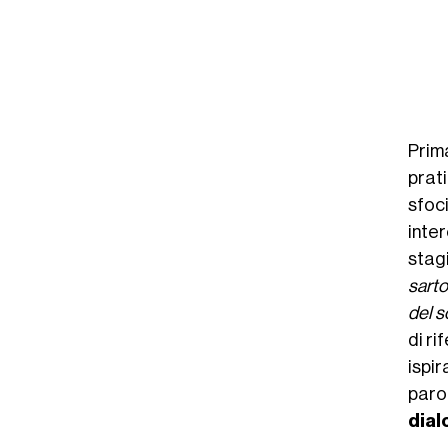
Prim
prat
sfoc
inte
stag
sarto
del s
di r
ispir
paro
dial