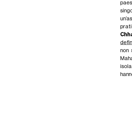
paes
sing
un’a
prat
Chha
defin
non 
Maha
isol
hanno