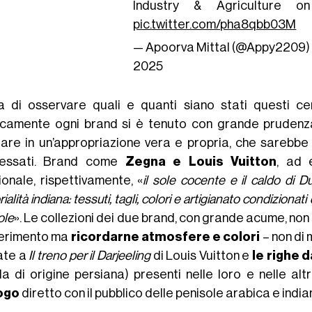
Industry & Agriculture on
pic.twitter.com/pha8qbb03M
— Apoorva Mittal (@Appy2209
2025
a di osservare quali e quanti siano stati questi c
icamente ogni brand si è tenuto con grande prudenza 
iare in un’appropriazione vera e propria, che sarebbe
ressati. Brand come
Zegna e Louis Vuitton
, ad 
ionale, rispettivamente, «
il sole cocente e il caldo di D
rialità indiana: tessuti, tagli, colori e artigianato condizionati
ole
». Le collezioni dei due brand, con grande acume, non 
iferimento ma
ricordarne atmosfere e colori
– non di 
ate a
Il treno per il Darjeeling
di Louis Vuitton e
le righe 
la di origine persiana) presenti nelle loro e nelle al
ogo
diretto con il pubblico delle penisole arabica e india