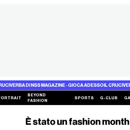
 DI NSS MAGAZINE - GIOCA ADESSO
IL CRUCIVERBA DI NSS
BEYOND
PORTRAIT
SPORTS
G-CLUB
GA
FASHION
È stato un fashion month