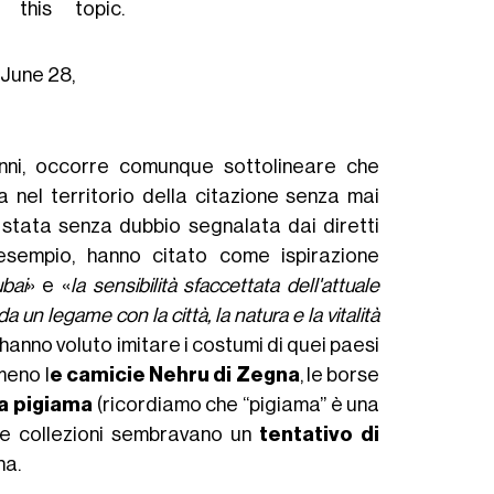
 this topic.
)
June 28,
enni, occorre comunque sottolineare che
nel territorio della citazione senza mai
 stata senza dubbio segnalata dai diretti
esempio, hanno citato come ispirazione
ubai
» e «
la sensibilità sfaccettata dell'attuale
 da un legame con la città, la natura e la vitalità
hanno voluto imitare i costumi di quei paesi
meno l
e camicie Nehru di Zegna
, le borse
da pigiama
(ricordiamo che “pigiama” è una
tre collezioni sembravano un
tentativo di
na.