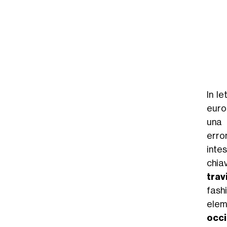
In le
euro
una 
err
inte
chia
trav
fashi
elem
occi