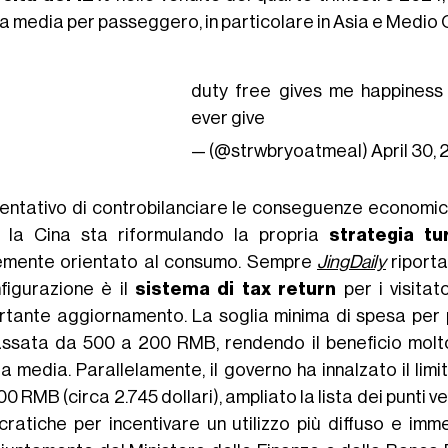
a media per passeggero, in particolare in Asia e Medio 
duty free gives me happiness
ever give
— (@strwbryoatmeal)
April 30,
tentativo di controbilanciare le conseguenze economic
i, la Cina sta riformulando la propria
strategia tur
emente orientato al consumo. Sempre
JingDaily
riporta
nfigurazione è il
sistema di tax return
per i visitat
rtante aggiornamento. La soglia minima di spesa per
ssata da 500 a 200 RMB, rendendo il beneficio molto 
a media. Parallelamente, il governo ha innalzato il limi
0 RMB (circa 2.745 dollari), ampliato la lista dei punti 
cratiche per incentivare un utilizzo più diffuso e imm