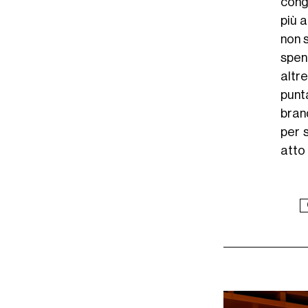
cong
più 
non s
spen
altr
punt
brand
per 
atto