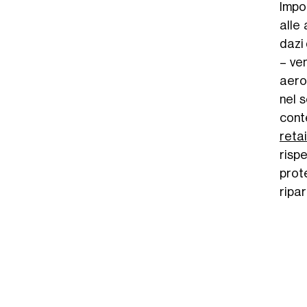
Impo
alle 
dazi
– ven
aerop
nel 
con
retai
rispe
prot
ripar