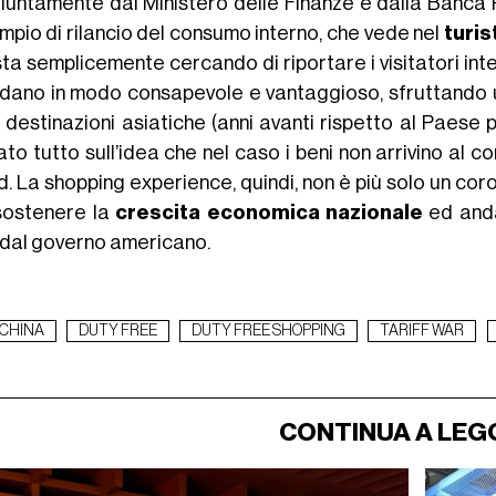
iuntamente dal Ministero delle Finanze e dalla Banca P
ampio di rilancio del consumo interno, che vede nel
turis
ta semplicemente cercando di riportare i visitatori inte
dano in modo consapevole e vantaggioso, sfruttando u
e destinazioni asiatiche (anni avanti rispetto al Paese
ato tutto sull’idea che nel caso i beni non arrivino al 
. La shopping experience, quindi, non è più solo un coro
sostenere la
crescita economica nazionale
ed anda
 dal governo americano.
CHINA
DUTY FREE
DUTY FREE SHOPPING
TARIFF WAR
CONTINUA A LEG