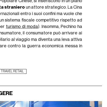
opolare Cinese, si inseriscono in un piano
ta straniero
un attore strategico. La Cina
rnazionali entro i suoi confini ma vuole che
n sistema fiscale competitivo rispetto ad
 per
turismo di moda
). Insomma, Pechino ha
consumatore, il consumatore può arrivare ai
llario al viaggio ma diventa una leva attiva
re contro la guerra economica messa in
TRAVEL RETAIL
GERE