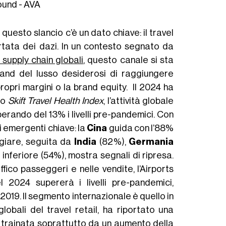
sound - AVA
e questo slancio c’è un dato chiave: il travel
portata dei dazi. In un contesto segnato da
 supply chain globali
, questo canale si sta
and del lusso desiderosi di raggiungere
opri margini o la brand equity. Il 2024 ha
lo
Skift Travel Health Index
, l’attività globale
perando del 13% i livelli pre-pandemici. Con
ti emergenti chiave: la
Cina
guida con l’88%
ggiare, seguita da
India
(82%),
Germania
r inferiore (54%), mostra segnali di ripresa.
fico passeggeri e nelle vendite, l’Airports
l 2024 supererà i livelli pre-pandemici,
l 2019. Il segmento internazionale è quello in
globali del travel retail, ha riportato una
 trainata soprattutto da un aumento della