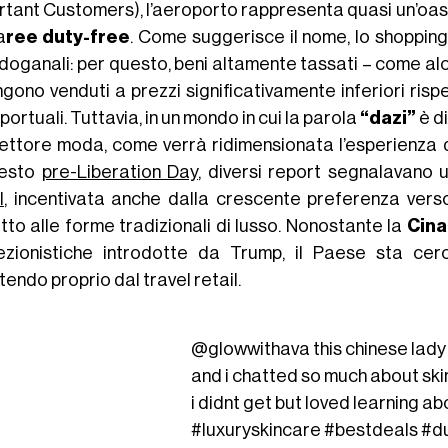
rtant Customers), l’aeroporto rappresenta quasi un’oasi
a
ree duty-free
. Come suggerisce il nome, lo shoppi
 doganali: per questo, beni altamente tassati – come a
gono venduti a prezzi significativamente inferiori rispe
ortuali. Tuttavia, in un mondo in cui la parola
“dazi”
è di
settore moda, come verrà ridimensionata l’esperienza de
testo
pre-Liberation Day
, diversi report segnalavano
l
, incentivata anche dalla crescente preferenza verso 
tto alle forme tradizionali di lusso. Nonostante la
Cina
ezionistiche introdotte da Trump, il Paese sta cerc
tendo proprio dal travel retail.
@glowwithava
this chinese lady
and i chatted so much about sk
i didnt get but loved learning a
#luxuryskincare
#bestdeals
#d