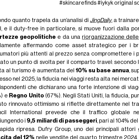
#skincarefinds
#iykyk
original 
ndo quanto trapela da un’analisi di
JingDaily
, a trainar
il, e il duty-free in particolare, si muove fuori dalla 
rtezze geopolitiche
e da una
riorganizzazione delle
damente affermando come asset strategico per i br
umatori più attenti al prezzo senza compromettere i pr
ato un punto di svolta per il comparto travel: secondo 
ta al turismo è aumentata del
10% su base annua
, su
resso nel 2025, la fiducia nei viaggi resta alta nei merca
rispondenti che dichiarano una forte intenzione di via
) e
Regno Unito
(67%). Negli Stati Uniti, la fiducia, pu
to rinnovato ottimismo si riflette direttamente nel traf
cil International prevede che il traffico globale ne
iungendo i
9,5 miliardi di passeggeri
, pari al 104% de
rapida ripresa. Dufry Group, uno dei principali attori 
cita del 12%
nelle vendite del quarto trimestre 2024,