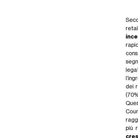
Seco
reta
ince
rapi
cons
segn
lega
l’ing
dei 
(70%
Ques
Coun
ragg
più 
cres