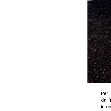
Per 
dall
’
inte