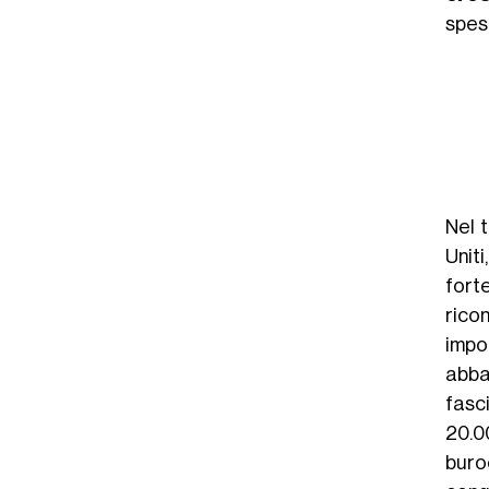
spes
Nel 
Unit
fort
rico
impo
abba
fasci
20.00
buro