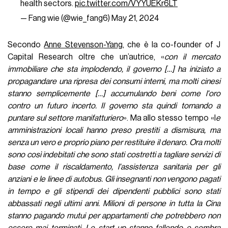
health sectors.
pic.twitter.com/VYYUEKr6LT
— Fang wie (@wie_fang6)
May 21, 2024
Secondo
Anne Stevenson-Yang
, che è la co-founder of J
Capital Research oltre che un’autrice, «
con il mercato
immobiliare che sta implodendo, il governo […] ha iniziato a
propagandare una ripresa dei consumi interni, ma molti cinesi
stanno semplicemente […] accumulando beni come l'oro
contro un futuro incerto. Il governo sta quindi tornando a
puntare sul settore manifatturiero
». Ma allo stesso tempo «l
e
amministrazioni locali hanno preso prestiti a dismisura, ma
senza un vero e proprio piano per restituire il denaro. Ora molti
sono così indebitati che sono stati costretti a tagliare servizi di
base come il riscaldamento, l'assistenza sanitaria per gli
anziani e le linee di autobus. Gli insegnanti non vengono pagati
in tempo e gli stipendi dei dipendenti pubblici sono stati
abbassati negli ultimi anni. Milioni di persone in tutta la Cina
stanno pagando mutui per appartamenti che potrebbero non