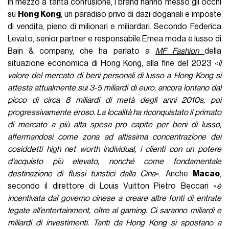
In mezzo a tanta confusione, i brand hanno messo gli occhi
su
Hong Kong
, un paradiso privo di dazi doganali e imposte
di vendita, pieno di milionari e miliardari. Secondo Federica
Levato, senior partner e responsabile Emea moda e lusso di
Bain & company, che ha parlato a
MF Fashion
della
situazione economica di Hong Kong, alla fine del 2023 «
il
valore del mercato di beni personali di lusso a Hong Kong si
attesta attualmente sui 3-5 miliardi di euro, ancora lontano dal
picco di circa 8 miliardi di metà degli anni 2010s, poi
progressivamente eroso. La località ha riconquistato il primato
di mercato a più alta spesa pro capite per beni di lusso,
affermandosi come zona ad altissima concentrazione dei
cosiddetti high net worth individual, i clienti con un potere
d’acquisto più elevato, nonché come fondamentale
destinazione di flussi turistici dalla Cina
». Anche
Macao
,
secondo il direttore di Louis Vuitton Pietro Beccari «
è
incentivata dal governo cinese a creare altre fonti di entrate
legate all’entertainment, oltre al gaming. Ci saranno miliardi e
miliardi di investimenti. Tanti da Hong Kong si spostano a