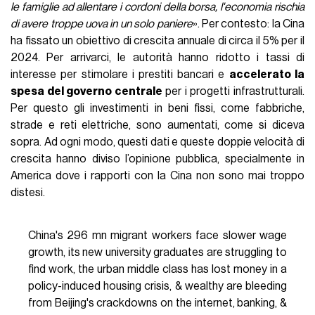
le famiglie ad allentare i cordoni della borsa, l'economia rischia
di avere troppe uova in un solo paniere
». Per contesto: la Cina
ha fissato un obiettivo di crescita annuale di circa il 5% per il
2024. Per arrivarci, le autorità hanno ridotto i tassi di
interesse per stimolare i prestiti bancari e
accelerato la
spesa del governo centrale
per i progetti infrastrutturali.
Per questo gli investimenti in beni fissi, come fabbriche,
strade e reti elettriche, sono aumentati, come si diceva
sopra. Ad ogni modo, questi dati e queste doppie velocità di
crescita hanno diviso l’opinione pubblica, specialmente in
America dove i rapporti con la Cina non sono mai troppo
distesi.
China's 296 mn migrant workers face slower wage
growth, its new university graduates are struggling to
find work, the urban middle class has lost money in a
policy-induced housing crisis, & wealthy are bleeding
from Beijing's crackdowns on the internet, banking, &