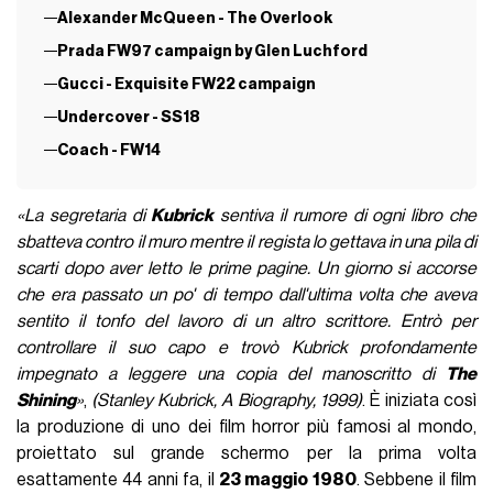
Alexander McQueen - The Overlook
Prada FW97 campaign by Glen Luchford
Gucci - Exquisite FW22 campaign
Undercover - SS18
Coach - FW14
«La segretaria di
Kubrick
sentiva il rumore di ogni libro che
sbatteva contro il muro mentre il regista lo gettava in una pila di
scarti dopo aver letto le prime pagine. Un giorno si accorse
che era passato un po' di tempo dall'ultima volta che aveva
sentito il tonfo del lavoro di un altro scrittore. Entrò per
controllare il suo capo e trovò Kubrick profondamente
impegnato a leggere una copia del manoscritto di
The
Shining
»
,
(Stanley Kubrick, A Biography, 1999)
. È iniziata così
la produzione di uno dei film horror più famosi al mondo,
proiettato sul grande schermo per la prima volta
esattamente 44 anni fa, il
23 maggio 1980
. Sebbene il film