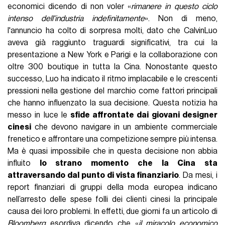
economici dicendo di non voler «
rimanere in questo ciclo
intenso dell'industria indefinitamente
». Non di meno,
l'annuncio ha colto di sorpresa molti, dato che CalvinLuo
aveva già raggiunto traguardi significativi, tra cui la
presentazione a New York e Parigi e la collaborazione con
oltre 300 boutique in tutta la Cina. Nonostante questo
successo, Luo ha indicato il ritmo implacabile e le crescenti
pressioni nella gestione del marchio come fattori principali
che hanno influenzato la sua decisione. Questa notizia ha
messo in luce le
sfide affrontate dai giovani designer
cinesi
che devono navigare in un ambiente commerciale
frenetico e affrontare una competizione sempre più intensa.
Ma è quasi impossibile che in questa decisione non abbia
influito
lo strano momento che la Cina sta
attraversando dal punto di vista finanziario
. Da mesi, i
report finanziari di gruppi della moda europea indicano
nell’arresto delle spese folli dei clienti cinesi la principale
causa dei loro problemi. In effetti, due giorni fa un articolo di
Bloomberg
esordiva dicendo che «
il miracolo economico