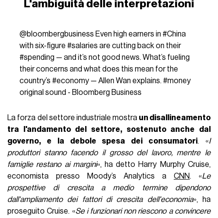
L'ambiguità delle interpretazioni
@bloombergbusiness
Even high earners in
#China
with six-figure
#salaries
are cutting back on their
#spending
— and it’s not good news. What’s fueling
their concerns and what does this mean for the
country’s
#economy
— Allen Wan explains.
#money
original sound - Bloomberg Business
La forza del settore industriale mostra
un disallineamento
tra l'andamento del settore, sostenuto anche dal
governo, e la debole spesa dei consumatori
. «
I
produttori stanno facendo il grosso del lavoro, mentre le
famiglie restano ai margini
», ha detto Harry Murphy Cruise,
economista presso Moody’s Analytics a
CNN
. «
Le
prospettive di crescita a medio termine dipendono
dall'ampliamento dei fattori di crescita dell'economia
», ha
proseguito Cruise. «
Se i funzionari non riescono a convincere