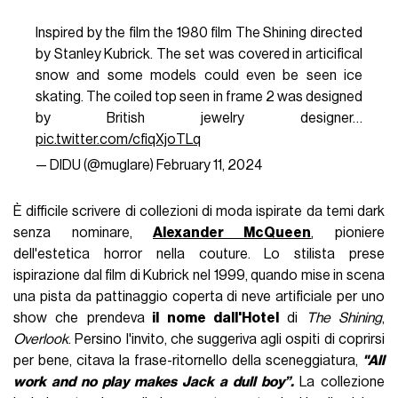
Inspired by the film the 1980 film The Shining directed
by Stanley Kubrick. The set was covered in articifical
snow and some models could even be seen ice
skating. The coiled top seen in frame 2 was designed
by British jewelry designer…
pic.twitter.com/cfiqXjoTLq
— DIDU (@muglare)
February 11, 2024
È difficile scrivere di collezioni di moda ispirate da temi dark
senza nominare,
Alexander McQueen
, pioniere
dell'estetica horror nella couture. Lo stilista prese
ispirazione dal film di Kubrick nel 1999, quando mise in scena
una pista da pattinaggio coperta di neve artificiale per uno
show che prendeva
il nome dall'Hotel
di
The Shining
,
Overlook
. Persino l'invito, che suggeriva agli ospiti di coprirsi
per bene, citava la frase-ritornello della sceneggiatura,
"All
work and no play makes Jack a dull boy”.
La collezione