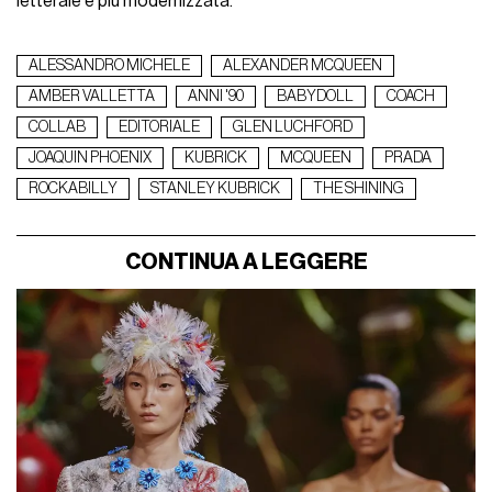
letterale e più modernizzata.
ALESSANDRO MICHELE
ALEXANDER MCQUEEN
AMBER VALLETTA
ANNI '90
BABYDOLL
COACH
COLLAB
EDITORIALE
GLEN LUCHFORD
JOAQUIN PHOENIX
KUBRICK
MCQUEEN
PRADA
ROCKABILLY
STANLEY KUBRICK
THE SHINING
CONTINUA A LEGGERE