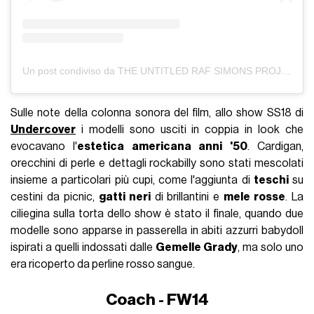
Un post condiviso da THE UNTITLED RAF SIMONS PROJECT (@firsttimesworldwide)
Sulle note della colonna sonora del film, allo show SS18 di
Undercover
i modelli sono usciti in coppia in look che
evocavano l'
estetica americana anni '50
. Cardigan,
orecchini di perle e dettagli rockabilly sono stati mescolati
insieme a particolari più cupi, come l'aggiunta di
teschi
su
cestini da picnic,
gatti neri
di brillantini e
mele rosse
. La
ciliegina sulla torta dello show è stato il finale, quando due
modelle sono apparse in passerella in abiti azzurri babydoll
ispirati a quelli indossati dalle
Gemelle Grady
, ma solo uno
era ricoperto da perline rosso sangue.
Coach - FW14