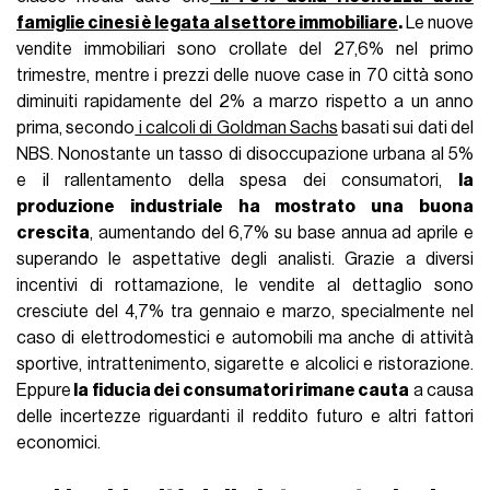
famiglie cinesi è legata al settore immobiliare
.
Le nuove
vendite immobiliari sono crollate del 27,6% nel primo
trimestre, mentre i prezzi delle nuove case in 70 città sono
diminuiti rapidamente del 2% a marzo rispetto a un anno
prima, secondo
i calcoli di Goldman Sachs
basati sui dati del
NBS. Nonostante un tasso di disoccupazione urbana al 5%
e il rallentamento della spesa dei consumatori,
la
produzione industriale ha mostrato una buona
crescita
, aumentando del 6,7% su base annua ad aprile e
superando le aspettative degli analisti. Grazie a diversi
incentivi di rottamazione, le vendite al dettaglio sono
cresciute del 4,7% tra gennaio e marzo, specialmente nel
caso di elettrodomestici e automobili ma anche di attività
sportive, intrattenimento, sigarette e alcolici e ristorazione.
Eppure
la fiducia dei consumatori rimane cauta
a causa
delle incertezze riguardanti il reddito futuro e altri fattori
economici.