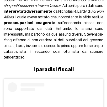
essere mai terminati. Le start-up stanno fallendo e sembra
che pochi riescano a trovare lavoro
». Ad aprile però i dati sono
interpretati diversamente
da Nicholas R. Lardy di
Foreign
Affairs
il quale aveva notato che, nonostante le sfide reali, le
preoccupazioni esagerate
sull'economia cinese non
sono supportate dai dati. Entrambe le analisi sono
interessanti, ma partono da due assunti diversi: Stevenson-
Yang afferma di non credere ai dati pubblicati dal governo
cinese, Lardy invece sì e dunque la prima appare forse un po’
catastrofista, il secondo così ottimista da suonare
tendenzioso.
I paradisi fiscali