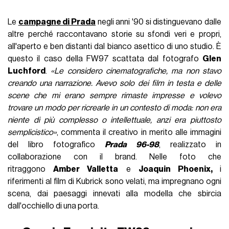
Le
campagne di Prada
negli anni '90 si distinguevano dalle
altre perché raccontavano storie su sfondi veri e propri,
all'aperto e ben distanti dal bianco asettico di uno studio. È
questo il caso della FW97 scattata dal fotografo
Glen
Luchford
.
«Le considero cinematografiche, ma non stavo
creando una narrazione. Avevo solo dei film in testa e delle
scene che mi erano sempre rimaste impresse e volevo
trovare un modo per ricrearle in un contesto di moda: non era
niente di più complesso o intellettuale, anzi era piuttosto
semplicistico»
, commenta il creativo in merito alle immagini
del libro fotografico
Prada 96-98
, realizzato in
collaborazione con il brand. Nelle foto che
ritraggono
Amber Valletta
e
Joaquin Phoenix,
i
riferimenti al film di Kubrick sono velati, ma impregnano ogni
scena, dai paesaggi innevati alla modella che sbircia
dall'occhiello di una porta.