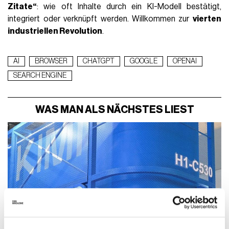
Zitate“
: wie oft Inhalte durch ein KI-Modell bestätigt,
integriert oder verknüpft werden. Willkommen zur
vierten
industriellen Revolution
.
AI
BROWSER
CHATGPT
GOOGLE
OPENAI
SEARCH ENGINE
WAS MAN ALS NÄCHSTES LIEST