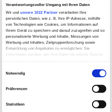
Verantwortungsvoller Umgang mit Ihren Daten
Wir und
unsere 1022 Partner
verarbeiten Ihre
persönlichen Daten, wie z. B. Ihre IP-Adresse, mithilfe
von Technologien wie Cookies, um Informationen auf
Ihrem Gerät zu speichern und darauf zuzugreifen und so
personalisierte Werbung und Inhalte, Messungen von
Werbung und Inhalten, Zielgruppenforschung sowie
Entwicklung von Angeboten zu ermöglichen. Sie
entscheiden darüber, wer Ihre Daten für welche Zwecke
nutzt. Sie können Ihre Einwilligung jederzeit über die
Cookie-Erklärung oder durch Klicken auf das Privacy
Einwilligungsauswahl
Trigger Symbol ändern oder widerrufen
Notwendig
Sind chinesische KIs hier, um zu bleiben?
Wenn Sie es erlauben, würden wir auch gerne:
Präferenzen
Informationen über Ihre geografische Lage erfassen,
welche bis auf einige Meter genau sein können
Ihr Gerät durch aktives Scannen nach bestimmten
Statistiken
Merkmalen (Fingerprinting) identifizieren