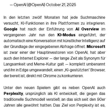
— OpenAI (@OpenAI)
October 21, 2025
In den letzten zwölf Monaten hat jede Suchmaschine
versucht, KI-Funktionen in ihre Plattformen zu integrieren.
Google
hat nach der Einführung von
AI Overview
im
vergangenen Jahr nun den
KI-Modus
eingeführt, der
automatisch eine Konversation mit künstlicher Intelligenz auf
der Grundlage der eingegebenen Abfrage öffnet.
Microsoft
ist zwar einer der Hauptinvestoren von OpenAI, hat aber
auch den Internet Explorer — der lange Zeit als Synonym für
Langsamkeit und Meme-Kultur galt — komplett umbenannt
und ihn in Edge umgewandelt, einen „KI-gestützten“ Browser,
der bereit ist, direkt mit Chrome zu konkurrieren.
Unter den neuen Spielern gibt es neben OpenAI auch
Perplexity
, ursprünglich als KI entwickelt, die gegen das
traditionelle Suchmodell verstieß, an das sich seit den 90er
Jahren alle gewöhnt hatten. Das Ziel von Perplexity ist es,