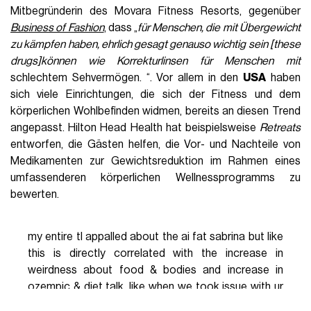
Mitbegründerin des Movara Fitness Resorts, gegenüber
Business of Fashion
, dass „
für Menschen, die mit Übergewicht
zu kämpfen haben, ehrlich gesagt genauso wichtig sein
[these
drugs]
können wie Korrekturlinsen für Menschen mit
schlechtem Sehvermögen. “. Vor allem in den
USA
haben
sich viele Einrichtungen, die sich der Fitness und dem
körperlichen Wohlbefinden widmen, bereits an diesen Trend
angepasst. Hilton Head Health hat beispielsweise
Retreats
entworfen, die Gästen helfen, die Vor- und Nachteile von
Medikamenten zur Gewichtsreduktion im Rahmen eines
umfassenderen körperlichen Wellnessprogramms zu
bewerten.
my entire tl appalled about the ai fat sabrina but like
this is directly correlated with the increase in
weirdness about food & bodies and increase in
ozempic & diet talk. like when we took issue with ur
little big back jokes and cautioned about this cultural