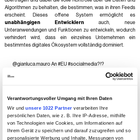
übertragen und dabei die volle Kontrolle über die Daten und
Algorithmen zu behalten, die bestimmen, was in ihren Feeds
erscheint. Dieses offene System ermöglicht es
unabhängigen Entwicklern
auch, neue
Unteranwendungen und Funktionen zu entwickeln, wodurch
verhindert wird, dass ein einzelnes Unternehmen ein
bestimmtes digitales Ökosystem vollständig dominiert.
@gianluca.mauro
An
#EU
#socialmedia
?!?
#european
#europeanunion
#tech
#learnontiktok
original sound - Gianluca Mauro
In Europa experimentieren bereits mehrere Initiativen mit
Verantwortungsvoller Umgang mit Ihren Daten
dem Potenzial dieses Ansatzes. Projekte wie
SkyFeed
und
Wir und
unsere 1022 Partner
verarbeiten Ihre
Graysky
verwenden dasselbe Protokoll wie BlueSky, um
persönlichen Daten, wie z. B. Ihre IP-Adresse, mithilfe
soziale Umgebungen bereitzustellen, die transparenter sind
von Technologien wie Cookies, um Informationen auf
und den europäischen Vorschriften in Bezug auf
Ihrem Gerät zu speichern und darauf zuzugreifen und so
Datenschutz und Inhaltsmoderation entsprechen.
personalisierte Werbung und Inhalte, Messungen von