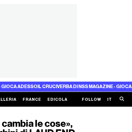
ADESSO
IL CRUCIVERBA DI NSS MAGAZINE - GIOCA ADESSO
I
LLERIA
FRANCE
EDICOLA
FOLLOW
IT
e cambia le cose»,