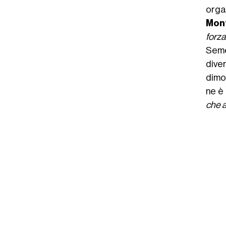
orga
Mon
forza
Seme
dive
dimo
ne è
che a