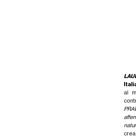
LAU
Itali
al m
cont
PRA
affer
natur
crea