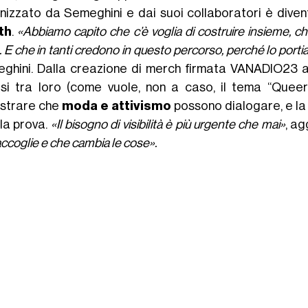
nizzato da Semeghini e dai suoi collaboratori è divent
th
.
«Abbiamo capito che c’è voglia di costruire insieme, c
. E che in tanti credono in questo percorso, perché lo port
ghini. Dalla creazione di merch firmata VANADIO23 al
rsi tra loro (come vuole, non a caso, il tema “Qu
strare che
moda e attivismo
possono dialogare, e la 
 la prova.
«Il bisogno di visibilità è più urgente che mai»
, a
ccoglie e che cambia le cose».