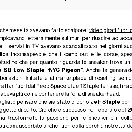
che mese fa avevano fatto scalpore i
video girati fuori 
mpicavano letteralmente sui muri per riuscire ad accap
e. I servizi in TV avevano scandalizzato nei giorni su
lica inconsapevole che i camp out e le corse, spess
bitudine che per quanto riguarda le sneaker trova un 
k SB Low Staple “NYC Pigeon”
. Anche la generazi
aborazioni limitate e ai marketplace di reselling, s
ttan fuori dal Reed Space di Jeff Staple, le risse, i mac
sapeva più come contenere la folla di sneakerhead.
agliato pensare che sia stato proprio
Jeff
Staple
con 
ggetto di culto. Ciò che è successo nel febbraio del
2
ha trasformato la passione per le sneaker e il col
tream, assorbito anche fuori dalla cerchia ristretta de