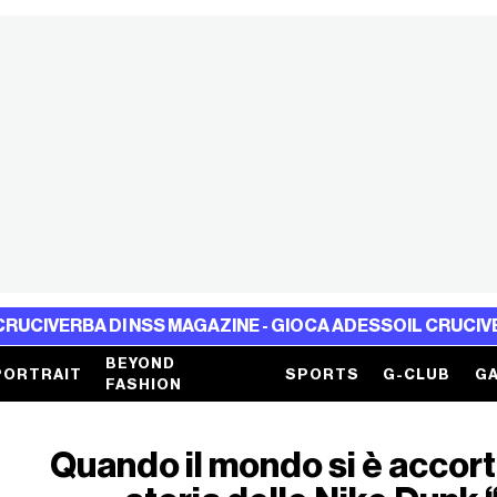
VERBA DI NSS MAGAZINE - GIOCA ADESSO
IL CRUCIVERBA D
BEYOND
PORTRAIT
SPORTS
G-CLUB
GA
FASHION
Quando il mondo si è accort