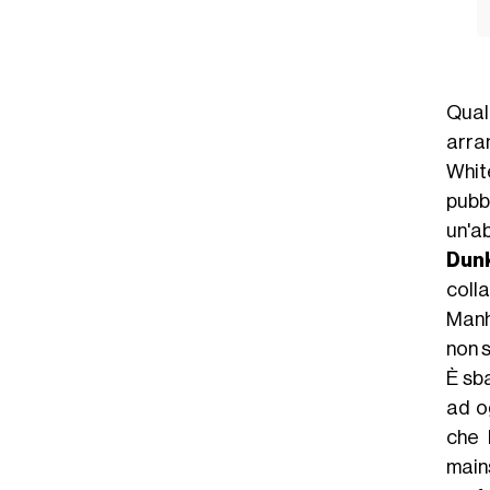
Qual
arra
Whit
pubb
un'a
Dun
coll
Manha
non 
È sb
ad o
che 
mains