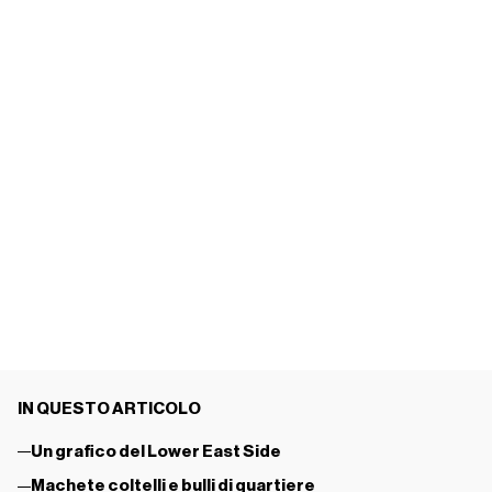
IN QUESTO ARTICOLO
Un grafico del Lower East Side
Machete coltelli e bulli di quartiere