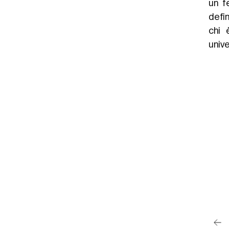
un f
defin
chi 
univ