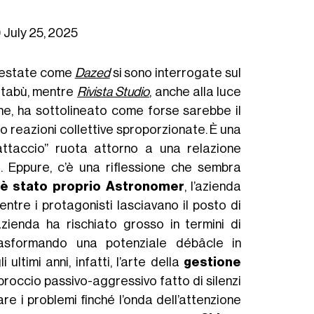
)
July 25, 2025
 Testate come
Dazed
si sono interrogate sul
e tabù, mentre
Rivista Studio
, anche alla luce
ne, ha sottolineato come forse sarebbe il
o reazioni collettive sproporzionate. È una
fattaccio” ruota attorno a una relazione
i. Eppure, c’è una riflessione che sembra
e è stato proprio Astronomer
, l’azienda
ntre i protagonisti lasciavano il posto di
azienda ha rischiato grosso in termini di
rasformando una potenziale débâcle in
ultimi anni, infatti, l’arte della
gestione
proccio passivo-aggressivo fatto di silenzi
are i problemi finché l’onda dell’attenzione