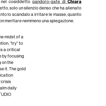
o nel cosiddetto
pandoro-gate di
Chiara
tto, solo un silenzio denso che ha alienato
anto lo scandalo a irritare le masse, quanto
 non meritare nemmeno una spiegazione.
the midst of a
tion, “try” to
s a critical
ve by focusing
g on the
se it. The gold
ication
crisis
 calm daily
STUDIO