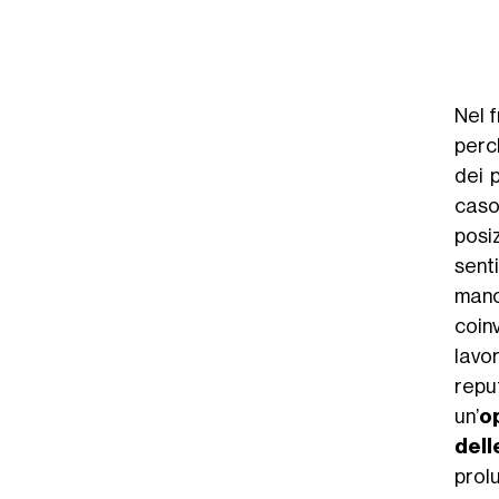
Nel f
perc
dei 
caso
posi
sent
manc
coin
lavo
repu
un’
o
dell
prolu