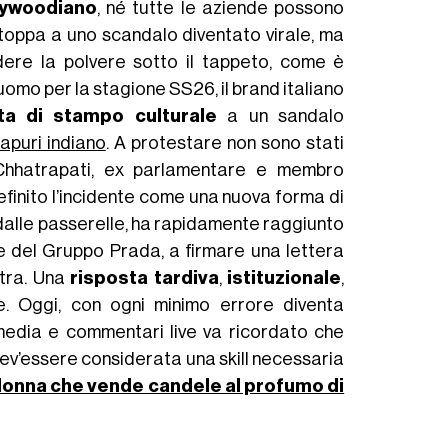
lywoodiano
, né tutte le aziende possono
toppa a uno scandalo diventato virale, ma
dere la polvere sotto il tappeto, come è
a uomo per la stagione SS26, il brand italiano
ata di stampo culturale
a un sandalo
apuri indiano
. A protestare non sono stati
i Chhatrapati, ex parlamentare e membro
definito l’incidente come una nuova forma di
 dalle passerelle, ha rapidamente raggiunto
de del Gruppo Prada, a firmare una lettera
htra. Una
risposta tardiva
,
istituzionale
,
e. Oggi, con ogni minimo errore diventa
 media e commentari live va ricordato che
dev’essere considerata una skill necessaria
onna che vende candele al profumo di