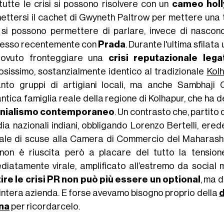
tutte le crisi si possono risolvere con un
cameo hol
ettersi il cachet di Gwyneth Paltrow per mettere una 
i si possono permettere di parlare, invece di nascon
esso recentemente con
Prada
. Durante l'ultima sfilat
ovuto fronteggiare una
crisi reputazionale leg
osissimo, sostanzialmente identico al tradizionale
Kolh
anto gruppi di artigiani locali, ma anche Sambhaj
antica famiglia reale della regione di Kolhapur, che ha 
onialismo contemporaneo
. Un contrasto che, partito
dia nazionali indiani, obbligando Lorenzo Bertelli, ere
ciale di scuse alla Camera di Commercio del Maharas
non è riuscita però a placare del tutto la tension
diatamente virale, amplificato all’estremo da social
ire le crisi PR non può più essere un optional
, ma 
l'intera azienda. E forse avevamo bisogno proprio della
d
na
per ricordarcelo.