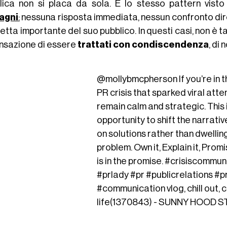
lica non si placa da sola. È lo stesso pattern vist
agni
:
nessuna risposta immediata, nessun confronto dire
etta importante del suo pubblico. In questi casi, non è t
ensazione di essere
trattati con condiscendenza
, di
@mollybmcpherson
If you’re in 
PR crisis that sparked viral atten
remain calm and strategic. This i
opportunity to shift the narrati
on solutions rather than dwellin
problem. Own it, Explain it, Promi
is in the promise.
#crisiscommun
#prlady
#pr
#publicrelations
#pr
#communication
vlog, chill out,
life(1370843) - SUNNY HOOD 