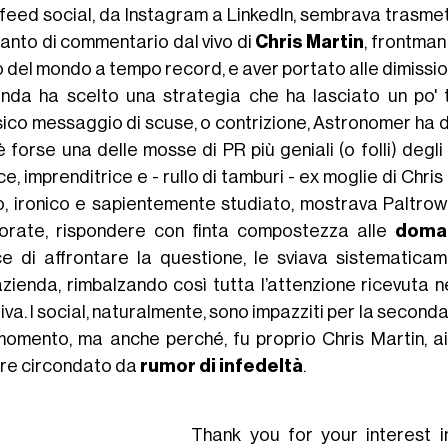
 feed social, da Instagram a LinkedIn, sembrava trasmett
tanto di commentario dal vivo di
Chris Martin
, frontman
ro del mondo a tempo record, e aver portato alle dimissio
ienda ha scelto una strategia che ha lasciato un po' t
sico messaggio di scuse, o contrizione, Astronomer ha de
 forse una delle mosse di PR più geniali (o folli) degli
ce, imprenditrice e - rullo di tamburi - ex moglie di Ch
o, ironico e sapientemente studiato, mostrava Paltrow in
orate, rispondere con finta compostezza alle
doman
ce di affrontare la questione, le sviava sistematica
azienda, rimbalzando così tutta l’attenzione ricevuta n
iva. I social, naturalmente, sono impazziti per la seconda
momento, ma anche perché, fu proprio Chris Martin, a
re circondato da
rumor di infedeltà
.
Thank you for your interest i