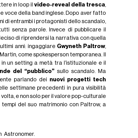
ere in loop il
video-reveal della tresca
,
 e voce della band inglese. Dopo aver fatto
ni di entrambi i protagonisti dello scandalo,
utti senza parole. Invece di pubblicare il
ciso di riprendersi la narrativa con quella
 ultimi anni: ingaggiare
Gwyneth Paltrow
,
ris Martin, come spokesperson temporanea. Il
 un setting a metà tra l’istituzionale e il
de del “pubblico”
sullo scandalo. Ma
mente parlando dei
nuovi progetti tech
elle settimane precedenti in pura visibilità
 volta, e non solo per il valore pop-culturale
i tempi del suo matrimonio con Paltrow, a
n Astronomer.