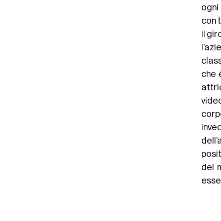
ogni
con 
il gi
l’az
clas
che è
attri
vide
corp
inve
dell’
posit
del 
esse