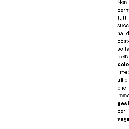
Non 
perm
tutt
succ
ha d
cost
solt
dell’
col
i me
uffi
che 
imme
gest
per 
vagi