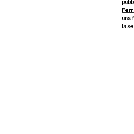
pubb
Ferr
una f
la s