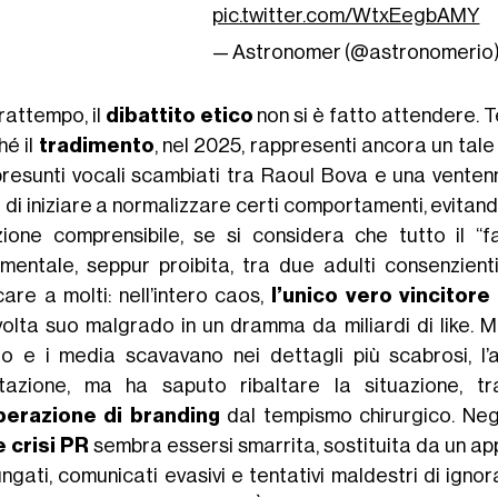
pic.twitter.com/WtxEegbAMY
— Astronomer (@astronomerio
rattempo, il
dibattito etico
non si è fatto attendere.
hé il
tradimento
, nel 2025, rappresenti ancora un tal
presunti vocali scambiati tra Raoul Bova e una venten
 di iniziare a normalizzare certi comportamenti, evitand
zione comprensibile, se si considera che tutto il “
imentale, seppur proibita, tra due adulti consenzient
are a molti: nell’intero caos,
l’unico vero vincitor
volta suo malgrado in un dramma da miliardi di like. Me
ro e i media scavavano nei dettagli più scabrosi, l’
tazione, ma ha saputo ribaltare la situazione, t
perazione di branding
dal tempismo chirurgico. Negli 
e crisi PR
sembra essersi smarrita, sostituita da un ap
ngati, comunicati evasivi e tentativi maldestri di ignor