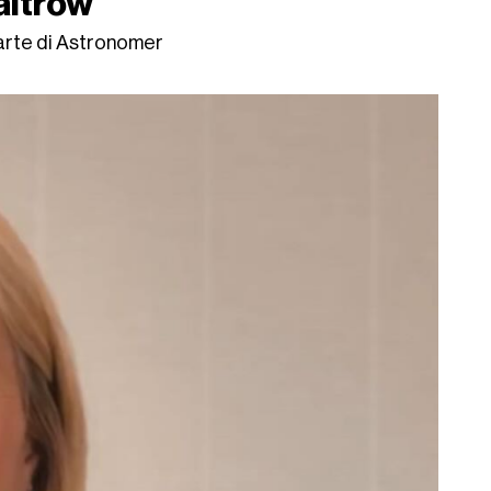
altrow
arte di Astronomer