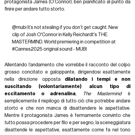
protagonista James (O’Connor), ben pianificato al punto da
finire per andare tutto storto.
@mubi
It’s not stealing if you don’t get caught. New
clip of Josh O'Connor in Kelly Reichardt's THE
MASTERMIND. World premiering in competition at
#Cannes2025
original sound - MUBI
Allentando l’andamento che vorrebbe il racconto del colpo
grosso concitato e galoppante, dirigendosi esattamente
nella direzione opposta
dilatando i tempi e non
suscitando (volontariamente) alcun tipo di
eccitamento o adrenalina
,
The Mastermind
è
semplicemente il riepilogo di tutto ciò che potrebbe andare
storto e che non manca di disattendere le aspettative.
Mentre il protagonista James è fermamente convinto che
tutto possa procedere per filo e per segno, la sceneggiatura
disattende le aspettative, esattamente come fa nel tono