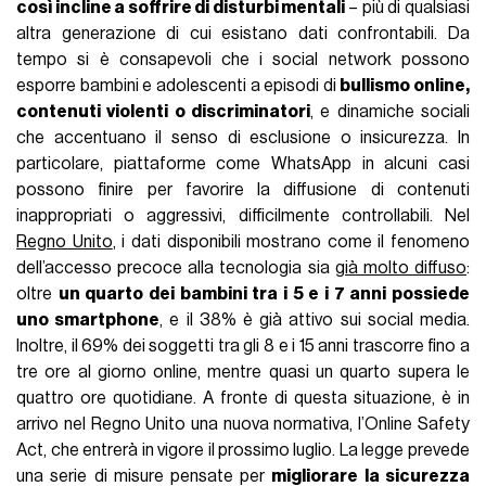
così incline a soffrire di disturbi mentali
– più di qualsiasi
altra generazione di cui esistano dati confrontabili. Da
tempo si è consapevoli che i social network possono
esporre bambini e adolescenti a episodi di
bullismo online,
contenuti violenti o discriminatori
, e dinamiche sociali
che accentuano il senso di esclusione o insicurezza. In
particolare, piattaforme come WhatsApp in alcuni casi
possono finire per favorire la diffusione di contenuti
inappropriati o aggressivi, difficilmente controllabili. Nel
Regno Unito
, i dati disponibili mostrano come il fenomeno
dell’accesso precoce alla tecnologia sia
già molto diffuso
:
oltre
un quarto dei bambini tra i 5 e i 7 anni possiede
uno smartphone
, e il 38% è già attivo sui social media.
Inoltre, il 69% dei soggetti tra gli 8 e i 15 anni trascorre fino a
tre ore al giorno online, mentre quasi un quarto supera le
quattro ore quotidiane. A fronte di questa situazione, è in
arrivo nel Regno Unito una nuova normativa, l’Online Safety
Act, che entrerà in vigore il prossimo luglio. La legge prevede
una serie di misure pensate per
migliorare la sicurezza