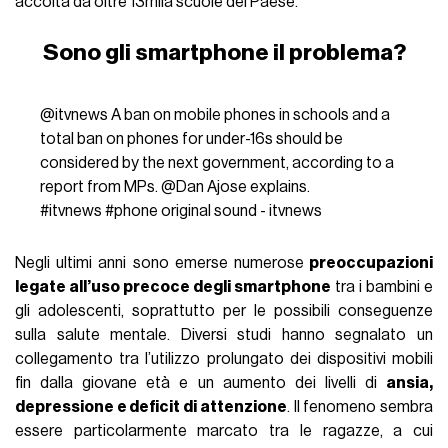
accolta da oltre 13mila scuole del Paese.
Sono gli smartphone il problema?
@itvnews
A ban on mobile phones in schools and a
total ban on phones for under-16s should be
considered by the next government, according to a
report from MPs. @Dan Ajose explains.
#itvnews
#phone
original sound - itvnews
Negli ultimi anni sono emerse numerose
preoccupazioni
legate all’uso precoce degli smartphone
tra i bambini e
gli adolescenti, soprattutto per le possibili conseguenze
sulla salute mentale. Diversi studi hanno segnalato un
collegamento tra l’utilizzo prolungato dei dispositivi mobili
fin dalla giovane età e un aumento dei livelli di
ansia,
depressione e deficit di attenzione
. Il fenomeno sembra
essere particolarmente marcato tra le ragazze, a cui