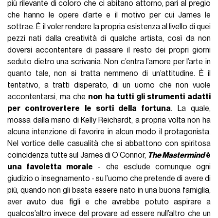
più rilevante di coloro che ci abitano attorno, pari al pregio
che hanno le opere d’arte e il motivo per cui James le
sottrae. È il voler rendere la propria esistenza al livello di quei
pezzi nati dalla creatività di qualche artista, così da non
doversi accontentare di passare il resto dei propri giorni
seduto dietro una scrivania. Non c’entra l’amore per l’arte in
quanto tale, non si tratta nemmeno di un’attitudine. È il
tentativo, a tratti disperato, di un uomo che non vuole
accontentarsi, ma che
non ha tutti gli strumenti adatti
per controvertere le sorti della fortuna
. La quale,
mossa dalla mano di Kelly Reichardt, a propria volta non ha
alcuna intenzione di favorire in alcun modo il protagonista.
Nel vortice delle casualità che si abbattono con spiritosa
coincidenza tutte sul James di O’Connor,
The Mastermind
è
una favoletta morale
- che esclude comunque ogni
giudizio o insegnamento - su l’uomo che pretende di avere di
più, quando non gli basta essere nato in una buona famiglia,
aver avuto due figli e che avrebbe potuto aspirare a
qualcos’altro invece del provare ad essere null’altro che un