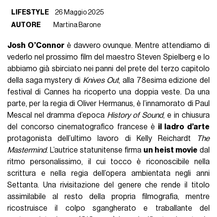
LIFESTYLE
26 Maggio 2025
AUTORE
Martina Barone
Josh O’Connor
è davvero ovunque. Mentre attendiamo di
vederlo nel prossimo film del maestro Steven Spielberg e lo
abbiamo già sbirciato nei panni del prete del terzo capitolo
della saga mystery di
Knives Out
, alla 78esima edizione del
festival di Cannes ha ricoperto una doppia veste. Da una
parte, per la regia di Oliver Hermanus, è l’innamorato di Paul
Mescal nel dramma d’epoca
History of Sound
, e in chiusura
del concorso cinematografico francese è
il ladro d’arte
protagonista dell’ultimo lavoro di Kelly Reichardt
The
Mastermind
. L’autrice statunitense firma
un heist movie
dal
ritmo personalissimo, il cui tocco è riconoscibile nella
scrittura e nella regia dell’opera ambientata negli anni
Settanta. Una rivisitazione del genere che rende il titolo
assimilabile al resto della propria filmografia, mentre
ricostruisce il colpo sgangherato e traballante del