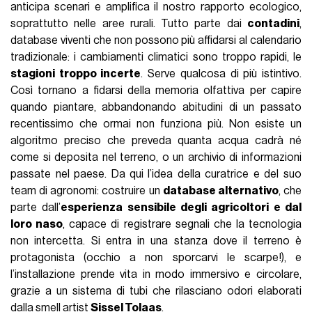
anticipa scenari e amplifica il nostro rapporto ecologico,
soprattutto nelle aree rurali. Tutto parte dai
contadini
,
database viventi che non possono più affidarsi al calendario
tradizionale: i cambiamenti climatici sono troppo rapidi, le
stagioni troppo incerte
. Serve qualcosa di più istintivo.
Così tornano a fidarsi della memoria olfattiva per capire
quando piantare, abbandonando abitudini di un passato
recentissimo che ormai non funziona più. Non esiste un
algoritmo preciso che preveda quanta acqua cadrà né
come si deposita nel terreno, o un archivio di informazioni
passate nel paese. Da qui l’idea della curatrice e del suo
team di agronomi: costruire un
database alternativo
, che
parte dall’
esperienza sensibile degli agricoltori e dal
loro naso
, capace di registrare segnali che la tecnologia
non intercetta. Si entra in una stanza dove il terreno è
protagonista (occhio a non sporcarvi le scarpe!), e
l’installazione prende vita in modo immersivo e circolare,
grazie a un sistema di tubi che rilasciano odori elaborati
dalla smell artist
Sissel Tolaas
.