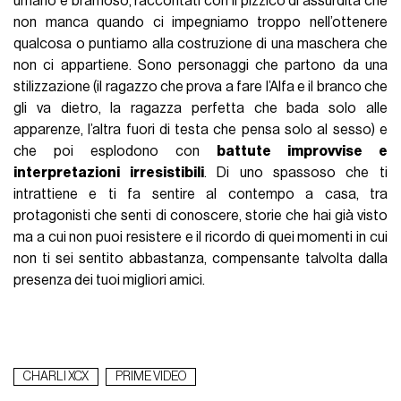
umano è bramoso, raccontati con il pizzico di assurdità che
non manca quando ci impegniamo troppo nell’ottenere
qualcosa o puntiamo alla costruzione di una maschera che
non ci appartiene. Sono personaggi che partono da una
stilizzazione (il ragazzo che prova a fare l’Alfa e il branco che
gli va dietro, la ragazza perfetta che bada solo alle
apparenze, l’altra fuori di testa che pensa solo al sesso) e
che poi esplodono con
battute improvvise e
interpretazioni irresistibili
. Di uno spassoso che ti
intrattiene e ti fa sentire al contempo a casa, tra
protagonisti che senti di conoscere, storie che hai già visto
ma a cui non puoi resistere e il ricordo di quei momenti in cui
non ti sei sentito abbastanza, compensante talvolta dalla
presenza dei tuoi migliori amici.
CHARLI XCX
PRIME VIDEO