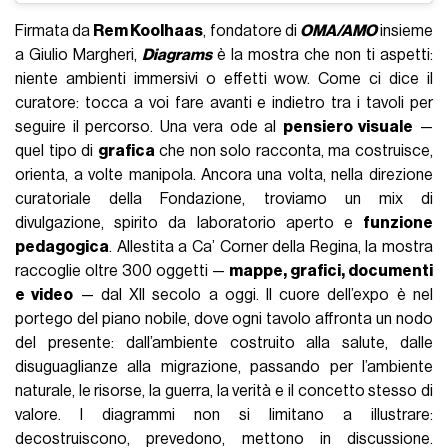
Firmata da
Rem Koolhaas
, fondatore di
OMA/AMO
insieme
a Giulio Margheri,
Diagrams
è la mostra che non ti aspetti:
niente ambienti immersivi o effetti wow. Come ci dice il
curatore: tocca a voi fare avanti e indietro tra i tavoli per
seguire il percorso. Una vera ode al
pensiero visuale
—
quel tipo di
grafica
che non solo racconta, ma costruisce,
orienta, a volte manipola. Ancora una volta, nella direzione
curatoriale della Fondazione, troviamo un mix di
divulgazione, spirito da laboratorio aperto e
funzione
pedagogica
. Allestita a Ca’ Corner della Regina, la mostra
raccoglie oltre 300 oggetti —
mappe, grafici, documenti
e video
— dal XII secolo a oggi. Il cuore dell’expo è nel
portego del piano nobile, dove ogni tavolo affronta un nodo
del presente: dall’ambiente costruito alla salute, dalle
disuguaglianze alla migrazione, passando per l’ambiente
naturale, le risorse, la guerra, la verità e il concetto stesso di
valore. I diagrammi non si limitano a illustrare:
decostruiscono, prevedono, mettono in discussione.