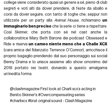
college viene considerato quasi un genere a sé, pieno di club
segreti e voti alti da dover prendere, di feste da sballo e
corsi da dover seguire, con tanto di toghe che, seppur non
utilizzate per un party alla
Animal House
, richiamano
un
immaginario ben preciso
che la serie ci tiene a rispettare.
Così Skinner, che porta con sé nel cast anche la
collaboratrice Mary Beth Barone dei podcast Obsessed e
Ride e riserva
un cameo niente meno che a Chalie XCX
(cara amica del fidanzato Terrence O’Connor), arricchisce il
proprio bagaglio prendendo dal suo personaggio sui social
Benny Drama e lo unisce assieme allo show omonimo del
2018 portato nei teatri, donando a questo amalgama
un’inedita forma.
@clashmagazine
First look at Charli xcx’s acting in
Benito Skinner's
#Overcompensating
series
#charlixcx
#brat
original sound - Clash Magazine