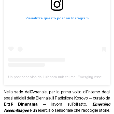
Visualizza questo post su Instagram
Un post condiviso da Lulebora nuk çel më. Emerging Assemblages (@kosovopavilion)
Nella sede dell’Arsenale, per la prima volta all’interno degli
spazi ufficiali della Biennale, il Padiglione Kosovo — curato da
Erzë Dinarama
— lavora sull’olfatto.
Emerging
Assemblages
è un esercizio sensoriale che raccoglie storie,