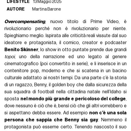
LIFESTYLE
13 Maggio 2025
AUTORE
Martina Barone
Overcompensating
, nuovo titolo di Prime Video, è
rivoluzionario perché non è rivoluzionario per niente.
Spieghiamo meglio. Ispirata alle criticità reali vissute dal suo
ideatore e protagonista, il comico, creator e podcaster
Benito Skinner
, lo show in otto puntate prende due grandi
topoi
, uno della narrazione ed uno legato al genere
cinematografico (poi convertito in serie), e li inserisce in un
contenitore pop, moderno e che si scatena in un bacino
culturale adattato ai nostri tempi. Da una parte c’è la storia
di un ragazzo, Benny, il golden boy che dalla sicurezza della
sua squadra di football nella cittadina natale nell’Idaho si
sposta
nel mondo più grande e pericoloso del college
,
dove nessuno è ciò che è, bensì ciò che gli altri vorrebbero e
si aspettano debba essere. Ad esempio
non c’è una sola
persona che sappia che Benny sia gay
. Nemmeno il
protagonista può esserne certo. Tenendo nascosto il suo