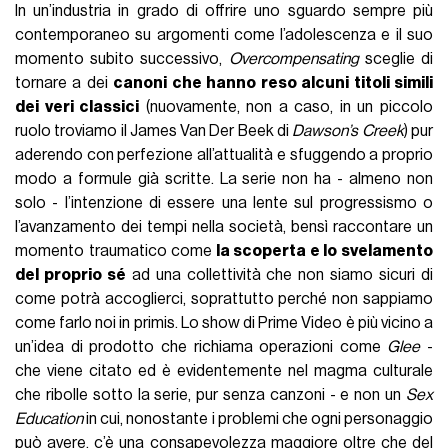
In un’industria in grado di offrire uno sguardo sempre più
contemporaneo su argomenti come l’adolescenza e il suo
momento subito successivo,
Overcompensating
sceglie di
tornare a dei
canoni che hanno reso alcuni titoli simili
dei veri classici
(nuovamente, non a caso, in un piccolo
ruolo troviamo il James Van Der Beek di
Dawson’s Creek
) pur
aderendo con perfezione all’attualità e sfuggendo a proprio
modo a formule già scritte. La serie non ha - almeno non
solo - l’intenzione di essere una lente sul progressismo o
l’avanzamento dei tempi nella società, bensì raccontare un
momento traumatico come
la scoperta e lo svelamento
del proprio sé
ad una collettività che non siamo sicuri di
come potrà accoglierci, soprattutto perché non sappiamo
come farlo noi in primis. Lo show di Prime Video è più vicino a
un’idea di prodotto che richiama operazioni come
Glee
-
che viene citato ed è evidentemente nel magma culturale
che ribolle sotto la serie, pur senza canzoni - e non un
Sex
Education
in cui, nonostante i problemi che ogni personaggio
può avere, c’è una consapevolezza maggiore oltre che del