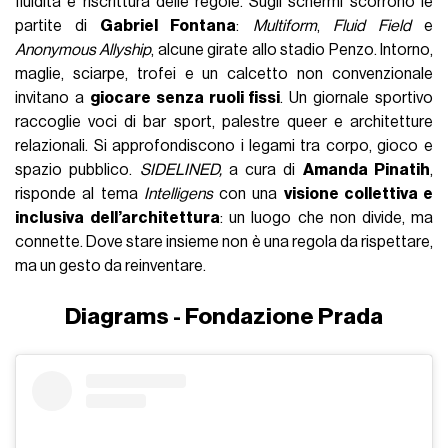
fluidità e riscrittura delle regole. Sugli schermi scorrono le
partite di
Gabriel Fontana
:
Multiform
,
Fluid Field
e
Anonymous Allyship
, alcune girate allo stadio Penzo. Intorno,
maglie, sciarpe, trofei e un calcetto non convenzionale
invitano a
giocare senza ruoli fissi
. Un giornale sportivo
raccoglie voci di bar sport, palestre queer e architetture
relazionali. Si approfondiscono i legami tra corpo, gioco e
spazio pubblico.
SIDELINED,
a cura di
Amanda Pinatih
,
risponde al tema
Intelligens
con una
visione collettiva e
inclusiva
dell’architettura
: un luogo che non divide, ma
connette. Dove stare insieme non è una regola da rispettare,
ma un gesto da reinventare.
Diagrams - Fondazione Prada