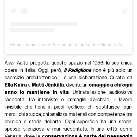
Un post condiviso da Pavilion of Finland at the Biennale Architettura (@finnishpavilion.architecture)
Alvar Aalto progetta questo spazio nel 1956: la sua unica
opera in Italia. Oggi, però,
Il Padiglione
non è più solo un
esercizio architettonico – è una dichiarazione. Curato da
Ella Kaira
e
Matti Jänkälä
, diventa un
omaggio a chi ogni
anno lo mantiene in vita
. Un’installazione audiovisiva
racconta, tra interviste e immagini d’archivio, il lavoro
invisibile che tiene in piedi l’edificio: chi sostituisce legni
marci, chi stucca, chi analizza materiali con competenze tra
chimica e storia dell’arte. Ogni superficie ha una storia,
spesso silenziosa e mai raccontata. In una città come
Venezia, dove la
conservazione è parte del paesaggio