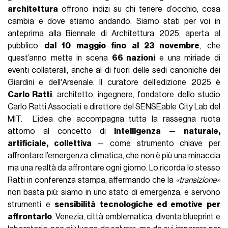
architettura
offrono indizi su chi tenere d’occhio, cosa
cambia e dove stiamo andando. Siamo stati per voi in
anteprima alla Biennale di Architettura 2025, aperta al
pubblico
dal 10 maggio fino al 23 novembre
, che
quest’anno mette in scena
66 nazioni
e una miriade di
eventi collaterali, anche al di fuori delle sedi canoniche dei
Giardini e dell'Arsenale. Il curatore dell’edizione 2025 è
Carlo Ratti
: architetto, ingegnere, fondatore dello studio
Carlo Ratti Associati e direttore del SENSEable City Lab del
MIT. L’idea che accompagna tutta la rassegna ruota
attorno al concetto di
intelligenza
—
naturale,
artificiale, collettiva
— come strumento chiave per
affrontare l’emergenza climatica, che non è più una minaccia
ma una realtà da affrontare ogni giorno. Lo ricorda lo stesso
Ratti in conferenza stampa, affermando che la
«transizione»
non basta più: siamo in uno stato di emergenza, e servono
strumenti e
sensibilità tecnologiche ed emotive per
affrontarlo
. Venezia, città emblematica, diventa blueprint e