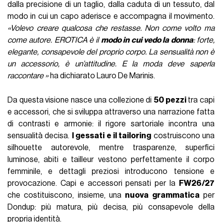
dalla precisione di un taglio, dalla caduta di un tessuto, dal
modo in cui un capo aderisce e accompagna il movimento.
«Volevo creare qualcosa che restasse. Non come volto ma
come autore. EROTICA è il
modo in cui vedo la donna
: forte,
elegante, consapevole del proprio corpo. La sensualità non è
un accessorio, è un’attitudine. E la moda deve saperla
raccontare »
ha dichiarato Lauro De Marinis.
Da questa visione nasce una collezione di
50 pezzi
tra capi
e accessori, che si sviluppa attraverso una narrazione fatta
di contrasti e armonie: il rigore sartoriale incontra una
sensualità decisa.
I gessati e il tailoring
costruiscono una
silhouette autorevole, mentre trasparenze, superfici
luminose, abiti e tailleur vestono perfettamente il corpo
femminile, e dettagli preziosi introducono tensione e
provocazione. Capi e accessori pensati per la
FW26/27
che costituiscono, insieme, una
nuova grammatica
per
Dondup: più matura, più decisa, più consapevole della
propria identità.