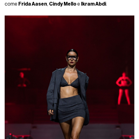
come
Frida Aasen
,
Cindy Mello
e
Ikram Abdi
.