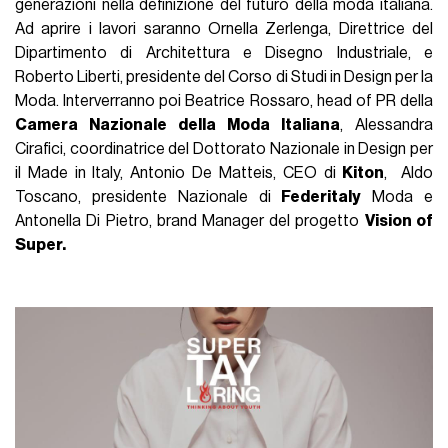
generazioni nella definizione del futuro della moda italiana.
Ad aprire i lavori saranno Ornella Zerlenga, Direttrice del
Dipartimento di Architettura e Disegno Industriale, e
Roberto Liberti, presidente del Corso di Studi in Design per la
Moda. Interverranno poi Beatrice Rossaro,
head of PR della
Camera Nazionale della Moda Italiana
,
Alessandra
Cirafici, c
oordinatrice del Dottorato Nazionale in Design per
il Made in Italy,
Antonio De Matteis,
CEO di
Kiton
,
Aldo
Toscano, p
residente Nazionale di
Federitaly
Moda
e
Antonella Di Pietro, b
rand Manager del progetto
Vision of
Super.