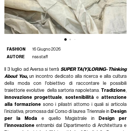
FASHION
16 Giugno 2026
AUTORE
nss staff
Il 3 luglio ad Aversa si terrà
SUPER TA(Y)LORING- Thinking
About You
,
un incontro dedicato alla ricerca e alla cultura
della moda con l'obiettivo di raccontare le possibili
traiettorie evolutive della sartoria napoletana.
Tradizione
,
innovazione progettuale
,
sostenibilità
e
attenzione
alla formazione
sono i pilastri attorno i quali si articola
l’iniziativa, promossa dal Corso di laurea Triennale in
Design
per la Moda
e quello Magistrale in
Design per
l’innovazione
entrambi dal Dipartimento di Architettura e