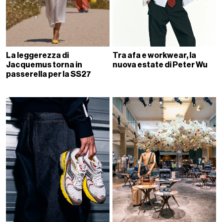
La leggerezza di
Tra afa e workwear, la
Jacquemus torna in
nuova estate di Peter Wu
passerella per la SS27