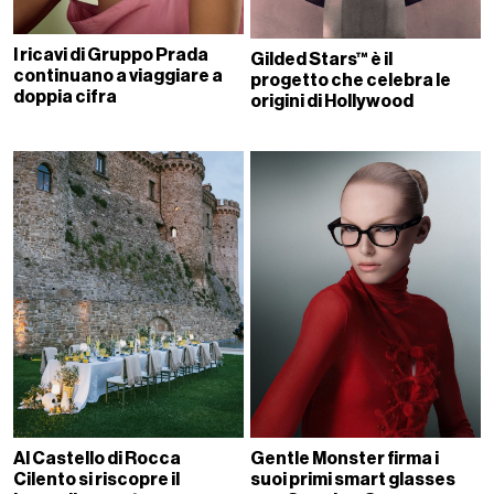
I ricavi di Gruppo Prada
Gilded Stars™ è il
continuano a viaggiare a
progetto che celebra le
doppia cifra
origini di Hollywood
Al Castello di Rocca
Gentle Monster firma i
Cilento si riscopre il
suoi primi smart glasses