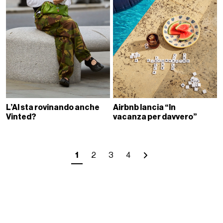
L’AI sta rovinando anche
Airbnb lancia “In
Vinted?
vacanza per davvero”
1
2
3
4