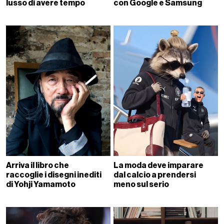
lusso di avere tempo
con Google e Samsung
Arriva il libro che
La moda deve imparare
raccoglie i disegni inediti
dal calcio a prendersi
di Yohji Yamamoto
meno sul serio