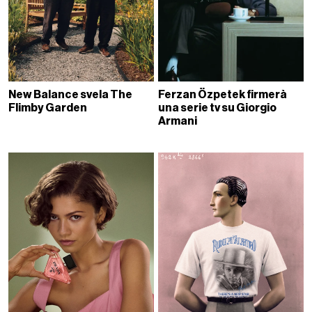
New Balance svela The
Ferzan Özpetek firmerà
Flimby Garden
una serie tv su Giorgio
Armani