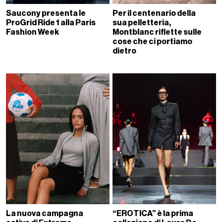
Per il centenario della
Saucony presenta le
sua pelletteria,
ProGrid Ride 1 alla Paris
Montblanc riflette sulle
Fashion Week
cose che ci portiamo
dietro
La nuova campagna
“EROTICA” è la prima