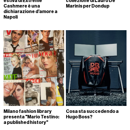
estiva di Extreme
collezione di Lauro De
Cashmere è una
Marinis per Dondup
dichiarazione d’amore a
Napoli
Milano fashion library
Cosa sta succedendo a
presenta "Mario Testino:
Hugo Boss?
a published history"