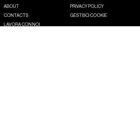
ABOUT
PRIVACY POLICY
CONTACTS
GESTISCI COOKIE
LAVORA CON NOI
NSS FACTORY
MAGAZINE
NETWORK
FASHION
NSS MAGAZINE
CULTURE
NSS SPORTS
PORTRAIT
NSS G-CLUB
BEYOND FASHION
NSS GALLERIA
NSS FRANCE
NSS EDICOLA
NEWSLETTER
CONTATTACI
ISCRIVITI AL NOSTRO
DROP US A LINE