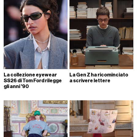
La collezione eyewear
La Gen Z ha ricominciato
SS26 di Tom Ford rilegge
a scrivere lettere
gli anni '90