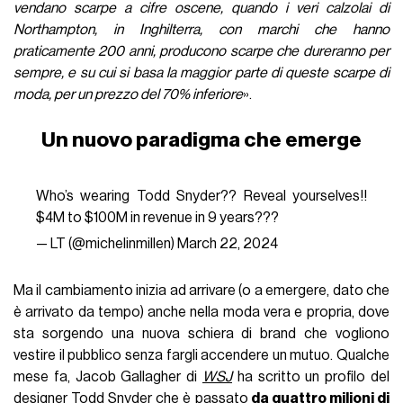
vendano scarpe a cifre oscene, quando i veri calzolai di
Northampton, in Inghilterra, con marchi che hanno
praticamente 200 anni, producono scarpe che dureranno per
sempre, e su cui si basa la maggior parte di queste scarpe di
moda, per un prezzo del 70% inferiore
».
Un nuovo paradigma che emerge
Who’s wearing Todd Snyder?? Reveal yourselves!!
$4M to $100M in revenue in 9 years???
— LT (@michelinmillen)
March 22, 2024
Ma il cambiamento inizia ad arrivare (o a emergere, dato che
è arrivato da tempo) anche nella moda vera e propria, dove
sta sorgendo una nuova schiera di brand che vogliono
vestire il pubblico senza fargli accendere un mutuo. Qualche
mese fa, Jacob Gallagher di
WSJ
ha scritto un profilo del
designer Todd Snyder che è passato
da quattro milioni di