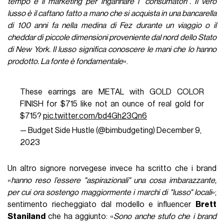
tempo e il marketing per ingannare i "consumatori". Il vero
lusso è il caftano fatto a mano che si acquista in una bancarella
di 100 anni fa nella medina di Fez durante un viaggio o il
cheddar di piccole dimensioni proveniente dal nord dello Stato
di New York. Il lusso significa conoscere le mani che lo hanno
prodotto. La fonte è fondamentale
».
These earrings are METAL with GOLD COLOR
FINISH for $715 like not an ounce of real gold for
$715?
pic.twitter.com/bd4Gh23Qn6
— Budget Side Hustle (@bimbudgeting)
December 9,
2023
Un altro signore norvegese invece ha scritto che i brand
«
hanno reso l’essere "aspirazionali" una cosa imbarazzante,
per cui ora sostengo maggiormente i marchi di "lusso" locali
»;
sentimento riecheggiato dal modello e influencer
Brett
Staniland
che ha aggiunto: «
Sono anche stufo che i brand