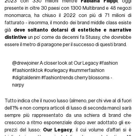
2023 con 330 milioni mentre
Fabiana Filippi
, oggi
presente in oltre 30 paesi con 1300 Multibrand e 48 negozi
monomarca, ha chiuso il 2022 con più di 71 milioni di
fatturato - insomma, il mondo dei brand middle class esiste
già
deve soltanto dotarsi di estetiche e narrative
distintive
un po’ come da decenni fa Stussy, che dovrebbe
essere il metro di paragone per il successo di questi brand.
@drewjoiner
A closer look at Our Legacy
#fashion
#fashiontiktok
#ourlegacy
#summerfashion
#digitaldenim
#fashiontrends
cherry blossoms -
narpy
Tutto indica che il nuovo lusso (almeno, per chi vive al di fuori
dell’1% e non compra articoli di lusso di seconda mano) sarà
sempre più rappresentato da una schiera di brand che
crescono a ritmo esponenziale dopo aver adottato gli ex-
prezzi del lusso:
Our Legacy
, il cui volume d’affari si è