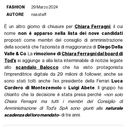
FASHION
29 Marzo 2024
AUTORE
nss staff
È un altro giorno di chiusure per
Chiara Ferragni
, il cui
nome
non è apparso nella lista dei nove candidati
proposti come membri del consiglio di amministrazione
della società che l'azionista di maggioranza di
Diego Della
Valle & Co
. La
rimozione di
Chiara Ferragni dal board di
Tod’s
si aggiunge a alla lista interminabile di notizie legate
allo
scandalo Balocco
che ha visto protagonista
l’imprenditrice digitale da 29 milioni di follower, anche se
sono stati tolti anche l’ex presidente della Ferrari
Luca
Cordero
di Montezemolo
e
Luigi Abete
. Il gruppo ha
chiarito che la decisione è stata presa perché
«non solo
Chiara Ferragni ma tutti i membri del Consiglio di
Amministrazione di Tod's SpA sono giunti alla
naturale
scadenza del loro mandato
»
di tre anni.