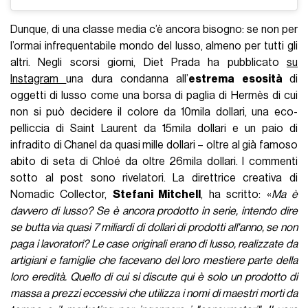
Dunque, di una classe media c’è ancora bisogno: se non per
l’ormai infrequentabile mondo del lusso, almeno per tutti gli
altri. Negli scorsi giorni, Diet Prada ha pubblicato
su
Instagram
una dura condanna all’
estrema esosità
di
oggetti di lusso come una borsa di paglia di Hermès di cui
non si può decidere il colore da 10mila dollari, una eco-
pelliccia di Saint Laurent da 15mila dollari e un paio di
infradito di Chanel da quasi mille dollari – oltre al già famoso
abito di seta di Chloé da oltre 26mila dollari. I commenti
sotto al post sono rivelatori. La direttrice creativa di
Nomadic Collector,
Stefani Mitchell
, ha scritto: «
Ma è
davvero di lusso? Se è ancora prodotto in serie, intendo dire
se butta via quasi 7 miliardi di dollari di prodotti all'anno, se non
paga i lavoratori? Le case originali erano di lusso, realizzate da
artigiani e famiglie che facevano del loro mestiere parte della
loro eredità. Quello di cui si discute qui è solo un prodotto di
massa a prezzi eccessivi che utilizza i nomi di maestri morti da