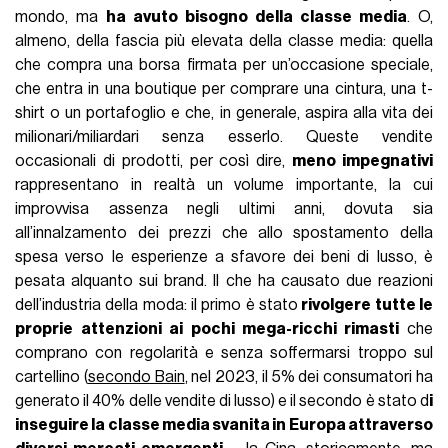
mondo, ma
ha avuto bisogno della classe media
. O,
almeno, della fascia più elevata della classe media: quella
che compra una borsa firmata per un’occasione speciale,
che entra in una boutique per comprare una cintura, una t-
shirt o un portafoglio e che, in generale, aspira alla vita dei
milionari/miliardari senza esserlo. Queste vendite
occasionali di prodotti, per così dire,
meno impegnativi
rappresentano in realtà un volume importante, la cui
improvvisa assenza negli ultimi anni, dovuta sia
all’innalzamento dei prezzi che allo spostamento della
spesa verso le esperienze a sfavore dei beni di lusso, è
pesata alquanto sui brand. Il che ha causato due reazioni
dell’industria della moda: il primo è stato
rivolgere tutte le
proprie attenzioni ai pochi mega-ricchi rimasti
che
comprano con regolarità e senza soffermarsi troppo sul
cartellino (
secondo Bain
, nel 2023, il 5% dei consumatori ha
generato il 40% delle vendite di lusso) e il secondo è stato d
i
inseguire la classe media svanita in Europa attraverso