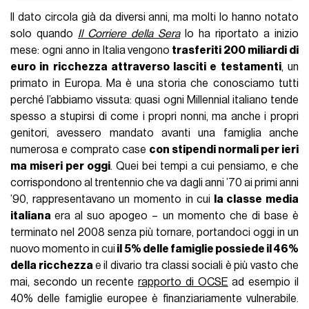
Il dato circola già da diversi anni, ma molti lo hanno notato
solo quando
Il Corriere della Sera
lo ha riportato a inizio
mese: ogni anno in Italia vengono
trasferiti 200 miliardi di
euro in ricchezza attraverso lasciti e testamenti
, un
primato in Europa. Ma è una storia che conosciamo tutti
perché l’abbiamo vissuta: quasi ogni Millennial italiano tende
spesso a stupirsi di come i propri nonni, ma anche i propri
genitori, avessero mandato avanti una famiglia anche
numerosa e comprato case
con stipendi normali per ieri
ma miseri per oggi
. Quei bei tempi a cui pensiamo, e che
corrispondono al trentennio che va dagli anni ’70 ai primi anni
’90, rappresentavano un momento in cui
la classe media
italiana
era al suo apogeo – un momento che di base è
terminato nel 2008 senza più tornare, portandoci oggi in un
nuovo momento in cui
il 5% delle famiglie possiede il 46%
della ricchezza
e il divario tra classi sociali è più vasto che
mai, secondo un recente
rapporto di OCSE
ad esempio il
40% delle famiglie europee è finanziariamente vulnerabile.