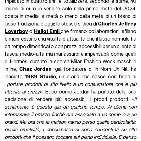
triplicato in quattro anni e totalizzerà, secondo le stime, 40
milioni di euro in vendite solo nella prima metà del 2024,
costa in media la metà o meno della metà di un brand di
lusso tradizionale oggi; lo stesso si dica di
Charles Jeffrey
Loverboy
o
Heliot Emil
che firmano collaborazioni, sfilano
e manifestano una vitalità e attualità che il lusso normale ha
da tempo dimenticato con prezzi accessibili per un cliente di
fascia medio-alta ma mai assurdi e impensabili come quelli
di Hermès; durante la scorsa Milan Fashion Week maschile
infine,
Chaz Jordan
, già fondatore di Ih Nom Uh Nit, ha
lanciato
1989 Studio
, un brand che nasce con l’idea di
«
portare prodotti di alto livello a un consumatore che è più
attento ai prezzi
». Ecco come Jordan ha parlato della sua
decisione di rendere più accessibili i propri prodotti: «
Il
sentimento è questo già da qualche tempo. Ai clienti non
interessava il prezzo finchè era associato a un nome o a un
brand. Ma ora che le maison hanno perso quella particolarità,
quella creatività, i consumatori si sono concentrati su altri
prodotti che li possano toccare sul piano individuale. E penso