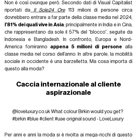
Non è così ovunque però. Secondo dati di Visual Capitalist
riportati da
Il Sole24 Ore
113 milioni di persone circa
dovrebbero entrare a far parte della classe media nel 2024,
l’81% dei quali vive in Asia
: principalmente in India e in Cina,
che rappresentano da sole il 57% del “blocco”, seguite da
Indonesia e Bangladesh. In confronto, Europa e Nord-
America forniranno
appena 5 milioni di persone
alla
classe media nel corso dell’anno. In altre parole, la mobilità
sociale in occidente è una barzelletta. Ma cosa importa di
questo alla moda?
Caccia internazionale al cliente
aspirazionale
@loveluxury.co.uk
What colour Birkin would you get?
#birkin
#blue
#client
#uae
original sound - LoveLuxury
Per anni e anni la moda si è rivolta ai mega-ricchi di questo