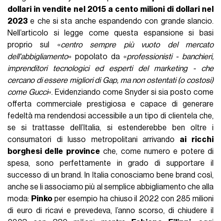
dollari in vendite nel 2015 a cento milioni di dollari nel
2023
e che si sta anche espandendo con grande slancio.
Nell’articolo si legge come questa espansione si basi
proprio sul «
centro sempre più vuoto del mercato
dell'abbigliamento
» popolato da «
professionisti - banchieri,
imprenditori tecnologici ed esperti del marketing - che
cercano di essere migliori di Gap, ma non ostentati (o costosi)
come Gucci
». Evidenziando come Snyder si sia posto come
offerta commerciale prestigiosa e capace di generare
fedeltà ma rendendosi accessibile a un tipo di clientela che,
se si trattasse dell’Italia, si estenderebbe ben oltre i
consumatori di lusso metropolitani arrivando
ai ricchi
borghesi delle province
che, come numero e potere di
spesa, sono perfettamente in grado di supportare il
successo di un brand. In Italia conosciamo bene brand così,
anche se li associamo più al semplice abbigliamento che alla
moda:
Pinko
per esempio ha chiuso il 2022 con 285 milioni
di euro di ricavi e prevedeva, l’anno scorso, di chiudere il