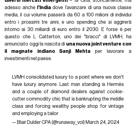
diversi mercati emergenti
– la Cina, storicamente, ma
adesso anche
l’India
dove l’avanzare di una nuova classe
media, il cui volume passerà da 60 a 100 milioni di individui
entro i prossimi tre anni, e uno spending che si aggirerà
intorno ai 30 miliardi di euro entro il 2030. E forse è per
questo che L Catterton, uno dei "bracci" di LVMH, ha
annunciato oggi la nascita di
una nuova joint venture con
il magnate indiano Sanji Mehta
per lavorare a
investimenti nel paese.
LVMH consolidated luxury to a point where we don't
have luxury anymore. Last man standing is Hermès
and a couple of diamond dealers against cookie-
cutter commodity chic that is bankrupting the middle
class and forcing wealthy people shop for vintage
and employing a tailor
— Blair Dulder CPA (@runaway_vol)
March 24, 2024