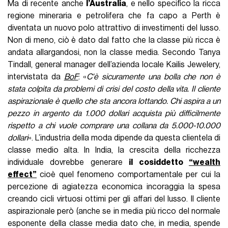
Ma di recente anche
l’Australia
, e nello specifico la ricca
regione mineraria e petrolifera che fa capo a Perth è
diventata un nuovo polo attrattivo di investimenti del lusso.
Non di meno, ciò è dato dal fatto che la classe più ricca è
andata allargandosi, non la classe media. Secondo Tanya
Tindall, general manager dell’azienda locale Kailis Jewelery,
intervistata da
BoF
: «
C'è sicuramente una bolla che non è
stata colpita da problemi di crisi del costo della vita. Il cliente
aspirazionale è quello che sta ancora lottando. Chi aspira a un
pezzo in argento da 1.000 dollari acquista più difficilmente
rispetto a chi vuole comprare una collana da 5.000-10.000
dollari
». L’industria della moda dipende da questa clientela di
classe medio alta. In India, la crescita della ricchezza
individuale dovrebbe generare
il cosiddetto
“wealth
effect”
cioè quel fenomeno comportamentale per cui la
percezione di agiatezza economica incoraggia la spesa
creando cicli virtuosi ottimi per gli affari del lusso. Il cliente
aspirazionale però (anche se in media più ricco del normale
esponente della classe media dato che, in media, spende