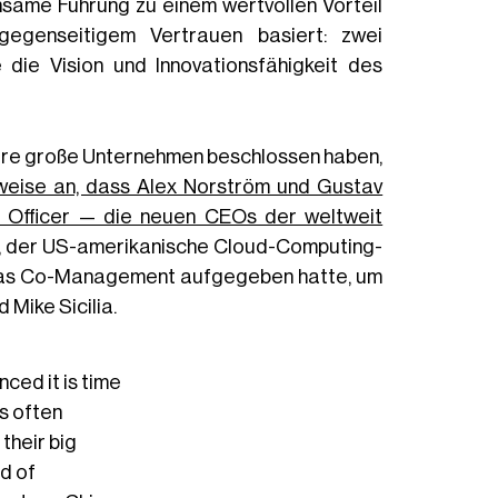
same Führung zu einem wertvollen Vorteil
egenseitigem Vertrauen basiert: zwei
 die Vision und Innovationsfähigkeit des
rere große Unternehmen beschlossen haben,
sweise an, dass Alex Norström und Gustav
 Officer — die neuen CEOs der weltweit
, der US-amerikanische Cloud-Computing-
r das Co-Management aufgegeben hatte, um
Mike Sicilia.
nced it is time
s often
 their big
d of