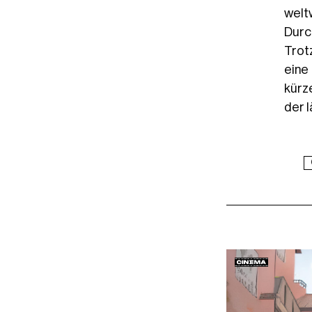
welt
Durc
Trot
eine
kürz
der 