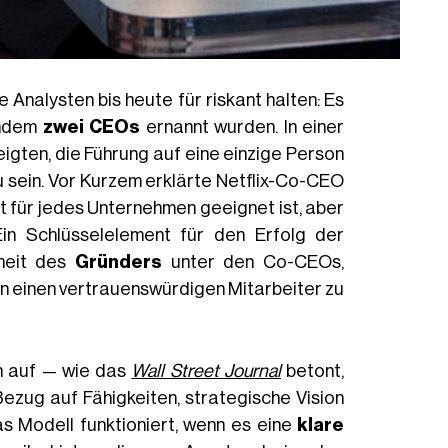
e Analysten bis heute für riskant halten: Es
indem
zwei CEOs
ernannt wurden. In einer
eigten, die Führung auf eine einzige Person
zu sein. Vor Kurzem erklärte Netflix-Co-CEO
ht für jedes Unternehmen geeignet ist, aber
 Ein Schlüsselelement für den Erfolg der
heit des
Gründers
unter den Co-CEOs,
 an einen vertrauenswürdigen Mitarbeiter zu
en auf — wie das
Wall Street Journal
betont,
ezug auf Fähigkeiten, strategische Vision
as Modell funktioniert, wenn es eine
klare