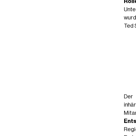
Roll
Unte
wurd
Ted 
Der 
inhär
Mita
Ents
Regi