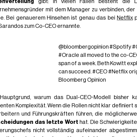
enverteilung
gibt: In vielen Fällen besteht die 
rnehmensgründer mit dem Manager zu verbinden, der als
e. Bei genauerem Hinsehen ist genau das bei
Netflix
p
Sarandos zum Co-CEO ernannte.
@bloombergopinion
#Spotify
#
#Oracle
all moved to the co-CE
span of a week. Beth Kowitt exp
can succeed.
#CEO
#Netflix
ori
Bloomberg Opinion
Hauptgrund, warum das Dual-CEO-Modell bisher ka
enten Komplexität. Wenn die Rollen nicht klar definiert 
rbeitern und Führungskräften führen, die möglicherwe
cheidungen das letzte Wort
hat. Die Schwierigkeit
erungschefs nicht vollständig aufeinander abgestimm