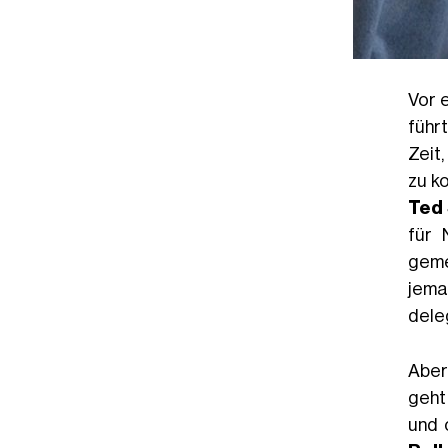
Vor 
führ
Zeit
zu k
Ted
für 
geme
jema
dele
Aber
geht
und 