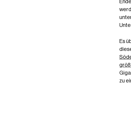
Ende
werd
unte
Unte
Es ü
dies
Söde
größ
Giga
zu e