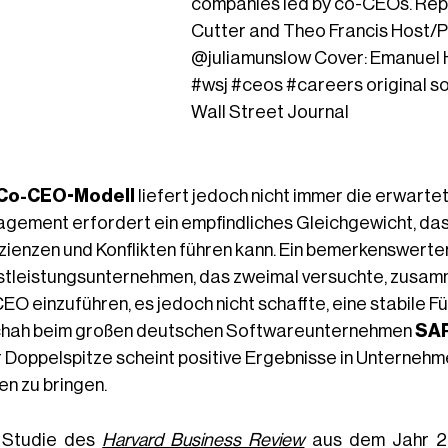
companies led by co-CEOs. Rep
Cutter and Theo Francis Host/
@juliamunslow Cover: Emanuel
#wsj
#ceos
#careers
original s
Wall Street Journal
Co-CEO-Modell
liefert jedoch nicht immer die erwart
gement erfordert ein empfindliches Gleichgewicht, das,
izienzen und Konflikten führen kann. Ein bemerkenswerter 
stleistungsunternehmen, das zweimal versuchte, zusam
EO einzuführen, es jedoch nicht schaffte, eine stabile 
hah beim großen deutschen Softwareunternehmen
SA
r Doppelspitze scheint positive Ergebnisse in Unternehme
en zu bringen.
 Studie des
Harvard Business Review
aus dem Jahr 20