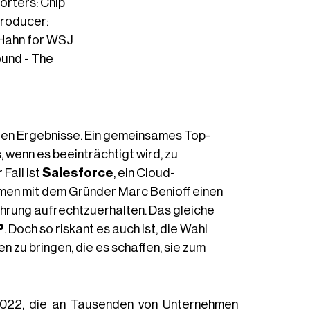
orters: Chip
Producer:
 Hahn for WSJ
ound - The
eten Ergebnisse. Ein gemeinsames Top-
 wenn es beeinträchtigt wird, zu
Fall ist
Salesforce
, ein Cloud-
men mit dem Gründer Marc Benioff einen
Führung aufrechtzuerhalten. Das gleiche
P
. Doch so riskant es auch ist, die Wahl
n zu bringen, die es schaffen, sie zum
22, die an Tausenden von Unternehmen