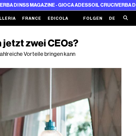
MAGAZINE - GIOCA ADESSO
IL CRUCIVERBA DI NSS MAGAZIN
LLERIA
FRANCE
EDICOLA
FOLGEN
DE
jetzt zwei CEOs?
zahlreiche Vorteile bringen kann