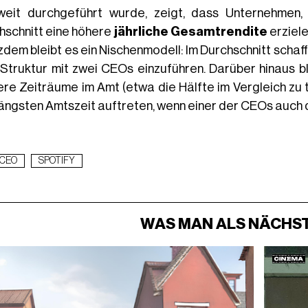
weit durchgeführt wurde, zeigt, dass Unternehmen
hschnitt eine höhere
jährliche Gesamtrendite
erziele
zdem bleibt es ein Nischenmodell: Im Durchschnitt schaf
 Struktur mit zwei CEOs einzuführen. Darüber hinaus b
ere Zeiträume im Amt (etwa die Hälfte im Vergleich zu t
längsten Amtszeit auftreten, wenn einer der CEOs auch 
CEO
SPOTIFY
WAS MAN ALS NÄCHST