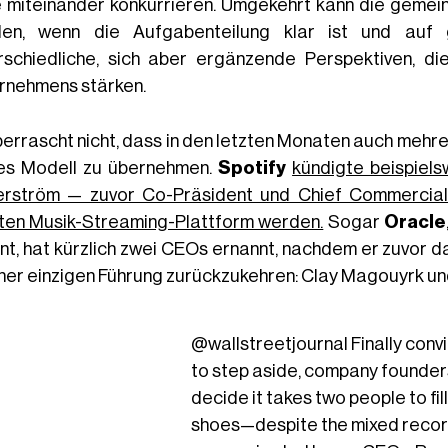
 miteinander konkurrieren. Umgekehrt kann die gemein
en, wenn die Aufgabenteilung klar ist und auf g
rschiedliche, sich aber ergänzende Perspektiven, die
rnehmens stärken.
berrascht nicht, dass in den letzten Monaten auch meh
es Modell zu übernehmen.
Spotify
kündigte beispiel
rström — zuvor Co-Präsident und Chief Commercial
ten Musik-Streaming-Plattform werden.
Sogar
Oracle
nt, hat kürzlich zwei CEOs ernannt, nachdem er zuvo
iner einzigen Führung zurückzukehren: Clay Magouyrk und 
@wallstreetjournal
Finally convi
to step aside, company founder
decide it takes two people to fill
shoes—despite the mixed recor