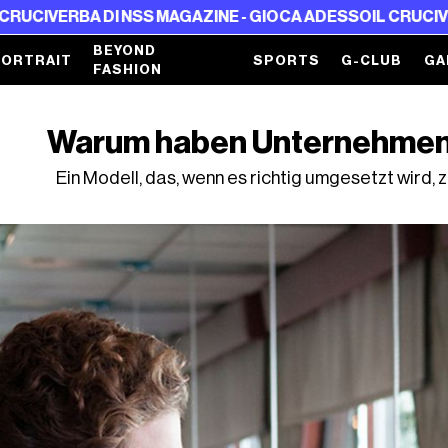
I NSS MAGAZINE - GIOCA ADESSO
IL CRUCIVERBA DI NSS 
BEYOND
PORTRAIT
SPORTS
G-CLUB
GA
FASHION
Warum haben Unternehmen 
Ein Modell, das, wenn es richtig umgesetzt wird, 