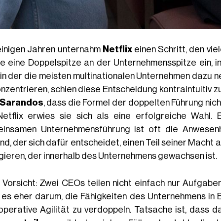
einigen Jahren unternahm
Netflix
einen Schritt, den viel
te eine Doppelspitze an der Unternehmensspitze ein, 
, in der die meisten multinationalen Unternehmen dazu n
onzentrieren, schien diese Entscheidung kontraintuitiv 
 Sarandos
, dass die Formel der doppelten Führung nic
Netflix erwies sie sich als eine erfolgreiche Wahl.
insamen Unternehmensführung ist oft die Anwesen
nd, der sich dafür entscheidet, einen Teil seiner Macht
gieren, der innerhalb des Unternehmens gewachsen ist.
 Vorsicht: Zwei CEOs teilen nicht einfach nur Aufgab
 es eher darum, die Fähigkeiten des Unternehmens in B
operative Agilität zu verdoppeln. Tatsache ist, dass d