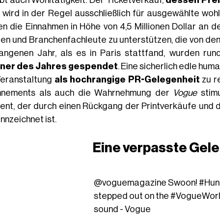
t, wird in der Regel ausschließlich für ausgewählte wo
en die Einnahmen in Höhe von 4,5 Millionen Dollar an 
en und Branchenfachleute zu unterstützen, die von den 
angenen Jahr, als es in Paris stattfand, wurden run
ner des Jahres gespendet
. Eine sicherlich edle hum
Veranstaltung
als hochrangige PR-Gelegenheit
zu re
nements als auch die Wahrnehmung der
Vogue
stimu
nt, der durch einen Rückgang der Printverkäufe und d
nnzeichnet ist.
Eine verpasste Gel
@voguemagazine
Swoon!
#Hun
stepped out on the
#VogueWor
sound - Vogue