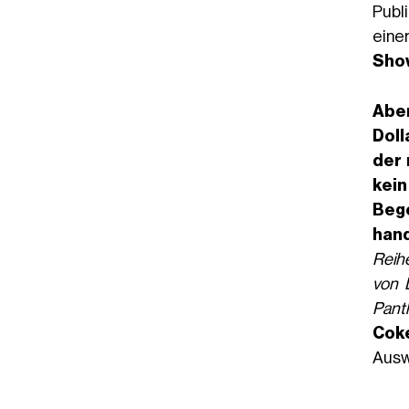
Publ
einer
Show
Aber
Doll
der 
kein
Bege
hand
Reih
von 
Pant
Cok
Ausw