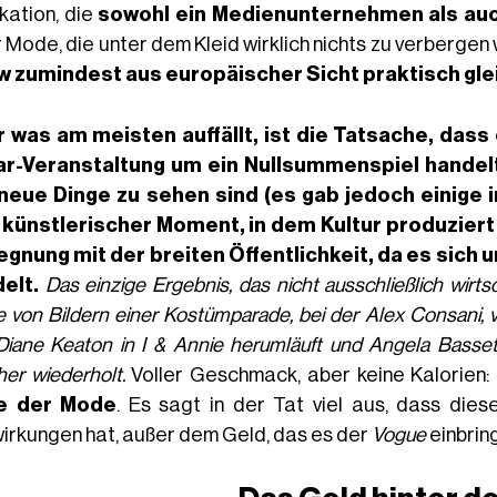
ikation, die
sowohl ein Medienunternehmen als auc
 Mode, die unter dem Kleid wirklich nichts zu verbergen 
 zumindest aus europäischer Sicht praktisch glei
 was am meisten auffällt, ist die Tatsache, dass 
ar-Veranstaltung um
ein Nullsummenspiel
handelt
neue Dinge zu sehen sind (es gab jedoch einige i
 künstlerischer Moment, in dem Kultur produziert
gnung mit der breiten Öffentlichkeit, da es sich 
elt.
Das einzige Ergebnis, das nicht ausschließlich wirtsch
e von Bildern einer Kostümparade, bei der Alex Consani, 
Diane Keaton in
I & Annie
herumläuft und Angela Basset
her wiederholt.
Voller Geschmack, aber keine Kalorien: 
e der Mode
. Es sagt in der Tat viel aus, dass die
irkungen hat, außer dem Geld, das es der
Vogue
einbring