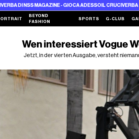
SS MAGAZINE - GIOCA ADESSO
IL CRUCIVERBA DI NSS MAGA
BEYOND
PORTRAIT
SPORTS
G-CLUB
GA
FASHION
Wen interessiert Vogue W
Jetzt, in der vierten Ausgabe, versteht niema