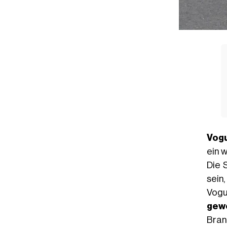
Vog
ein 
Die 
sein
Vogu
gewo
Bran