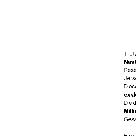
Trot
Nas
Reser
Jets
Dies
exkl
Die 
Mill
Gesa
Es g