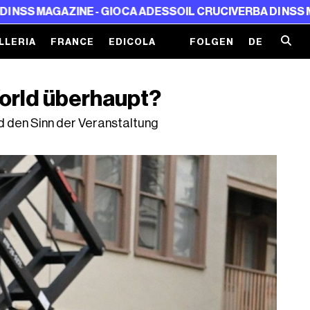
ZINE - GIOCA ADESSO
IL CRUCIVERBA DI NSS MAGAZINE - 
LLERIA
FRANCE
EDICOLA
FOLGEN
DE
orld überhaupt?
nd den Sinn der Veranstaltung