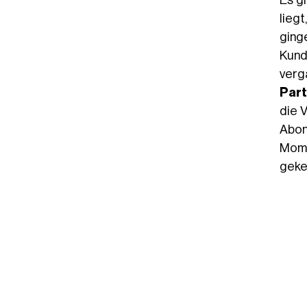
lieg
ging
Kund
verg
Part
die 
Abon
Mome
geke