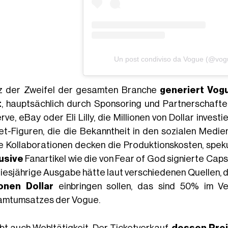
Un post condiviso da Vogue (@vo
z der Zweifel der gesamten Branche
generiert Vog
t
, hauptsächlich durch Sponsoring und Partnerschaft
ve, eBay oder Eli Lilly, die Millionen von Dollar inves
et-Figuren, die die Bekanntheit in den sozialen Medie
e Kollaborationen decken die Produktionskosten, speku
usive
Fanartikel wie die von Fear of God signierte Caps
diesjährige Ausgabe hätte laut verschiedenen Quellen,
ionen Dollar
einbringen sollen, das sind 50% im V
mtumsatzes der Vogue.
ibt auch Wohltätigkeit. Der Ticketverkauf,
dessen Prei