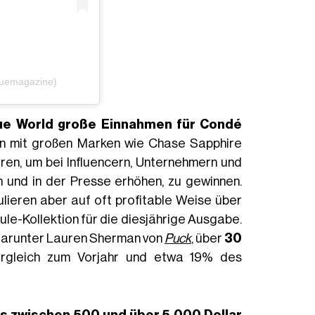
guemagazine)
ue World große Einnahmen für Condé
en mit großen Marken wie Chase Sapphire
tieren, um bei Influencern, Unternehmern und
n und in der Presse erhöhen, zu gewinnen.
lieren aber auf oft profitable Weise über
ule-Kollektion für die diesjährige Ausgabe.
 darunter Lauren Sherman von
Puck
, über
30
ergleich zum Vorjahr und etwa 19% des
s zwischen 500 und über 5.000 Dollar