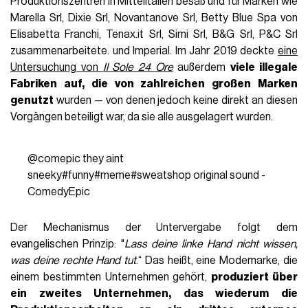
Produktionszentren in Mittelitalien besaß und für Marken wie
Marella Srl, Dixie Srl, Novantanove Srl, Betty Blue Spa von
Elisabetta Franchi, Tenax.it Srl, Simi Srl, B&G Srl, P&C Srl
zusammenarbeitete. und Imperial. Im Jahr 2019 deckte
eine
Untersuchung von
Il Sole 24 Ore
außerdem
viele illegale
Fabriken auf, die von zahlreichen großen Marken
genutzt
wurden — von denen jedoch keine direkt an diesen
Vorgängen beteiligt war, da sie alle ausgelagert wurden.
@comepic
they aint
sneeky
#funny
#meme
#sweatshop
original sound -
ComedyEpic
Der Mechanismus der Untervergabe folgt dem
evangelischen Prinzip: "
Lass deine linke Hand nicht wissen,
was deine rechte Hand tut
.“ Das heißt, eine Modemarke, die
einem bestimmten Unternehmen gehört,
produziert über
ein zweites Unternehmen, das wiederum die