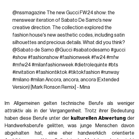
@nssmagazine
The new Gucci FW24 show: the
menswear iteration of Sabato De Sarno's new
creative direction. The collection explored the
fashion house's new aesthetic codes, including satin
silhouettes and precious details. What did you think?
@Sabato de Sarno @Gucci
#sabatodesarno
#gucci
#show
#fashionshow
#fashionweek
#fw24
#mfw
#mfw24
#milanfashionweek
#dietrolequinte
#bts
#invitation
#fashiontiktok
#tiktokfashion
#runway
#milano
#milan
Ancora, ancora, ancora (Extended
Version) [Mark Ronson Remix] - Mina
Im Allgemeinen gelten technische Berufe als weniger
attraktiv als in der Vergangenheit. Trotz ihrer Bedeutung
haben diese Berufe unter der
kulturellen Abwertung
der
Handwerksberufe gelitten, was junge Menschen davon
abgehalten hat, eine eher handwerklich orientierte