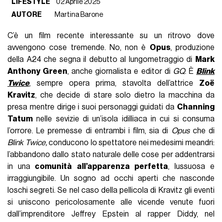
LIFESTYLE
02 Aprile 2025
AUTORE
Martina Barone
C’è un film recente interessante su un ritrovo dove
avvengono cose tremende. No, non è
Opus
, produzione
della A24 che segna il debutto al lungometraggio di
Mark
Anthony Green
, anche giornalista e editor di
GQ
. È
Blink
Twice
, sempre opera prima, stavolta dell’attrice
Zoë
Kravitz
, che decide di stare solo dietro la macchina da
presa mentre dirige i suoi personaggi guidati da
Channing
Tatum
nelle sevizie di un’isola idilliaca in cui si consuma
l’orrore. Le premesse di entrambi i film, sia di
Opus
che di
Blink Twice,
conducono lo spettatore nei medesimi meandri:
l’abbandono dallo stato naturale delle cose per addentrarsi
in una
comunità all’apparenza perfetta
, lussuosa e
irraggiungibile. Un sogno ad occhi aperti che nasconde
loschi segreti. Se nel caso della pellicola di Kravitz gli eventi
si uniscono pericolosamente alle vicende venute fuori
dall’imprenditore Jeffrey Epstein al rapper Diddy, nel