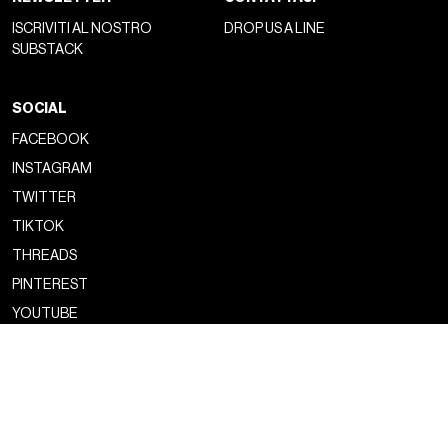
ISCRIVITI AL NOSTRO
DROP US A LINE
SUBSTACK
SOCIAL
FACEBOOK
INSTAGRAM
TWITTER
TIKTOK
THREADS
PINTEREST
YOUTUBE
Copyright ©2026 nss magazine srls
- All rights reserved
nss magazine srls - P.IVA 12275110968
©2026 nss magazine testata giornalistica registrata presso il Tribunale di
Milano. Aut. n° 77 del 13/5/2022