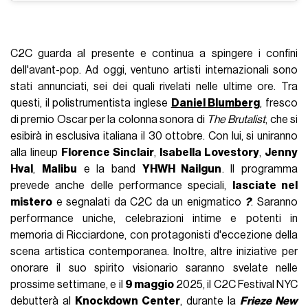
C2C guarda al presente e continua a spingere i confini
dell'avant-pop. Ad oggi, ventuno artisti internazionali sono
stati annunciati, sei dei quali rivelati nelle ultime ore. Tra
questi, il polistrumentista inglese
Daniel Blumberg
, fresco
di premio Oscar per la colonna sonora di
The Brutalist
, che si
esibirà in esclusiva italiana il 30 ottobre. Con lui, si uniranno
alla lineup
Florence Sinclair
,
Isabella Lovestory
,
Jenny
Hval
,
Malibu
e la band
YHWH Nailgun
. Il programma
prevede anche delle performance speciali,
lasciate nel
mistero
e segnalati da C2C da un enigmatico
?
. Saranno
performance uniche, celebrazioni intime e potenti in
memoria di Ricciardone, con protagonisti d'eccezione della
scena artistica contemporanea. Inoltre, altre iniziative per
onorare il suo spirito visionario saranno svelate nelle
prossime settimane, e il
9 maggio
2025, il C2C Festival NYC
debutterà al
Knockdown Center
, durante la
Frieze New