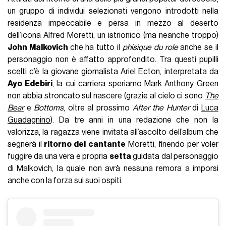
un gruppo di individui selezionati vengono introdotti nella
residenza impeccabile e persa in mezzo al deserto
dell’icona Alfred Moretti, un istrionico (ma neanche troppo)
John Malkovich
che ha tutto il
phisique du role
anche se il
personaggio non è affatto approfondito. Tra questi pupilli
scelti c’è la giovane giornalista Ariel Ecton, interpretata da
Ayo Edebiri
, la cui carriera speriamo Mark Anthony Green
non abbia stroncato sul nascere (grazie al cielo ci sono
The
Bear
e
Bottoms
, oltre al prossimo
After the Hunter
di
Luca
Guadagnino
). Da tre anni in una redazione che non la
valorizza, la ragazza viene invitata all’ascolto dell’album che
segnerà il
ritorno del cantante
Moretti, finendo per voler
fuggire da una vera e propria
setta
guidata dal personaggio
di Malkovich, la quale non avrà nessuna remora a imporsi
anche con la forza sui suoi ospiti.