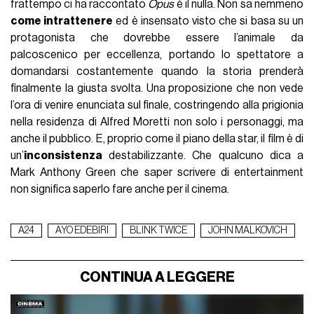
frattempo ci ha raccontato
Opus
è il nulla. Non sa nemmeno
come intrattenere
ed è insensato visto che si basa su un
protagonista che dovrebbe essere l’animale da
palcoscenico per eccellenza, portando lo spettatore a
domandarsi costantemente quando la storia prenderà
finalmente la giusta svolta. Una proposizione che non vede
l’ora di venire enunciata sul finale, costringendo alla prigionia
nella residenza di Alfred Moretti non solo i personaggi, ma
anche il pubblico. E, proprio come il piano della star, il film è di
un’
inconsistenza
destabilizzante. Che qualcuno dica a
Mark Anthony Green che saper scrivere di entertainment
non significa saperlo fare anche per il cinema.
A24
AYO EDEBIRI
BLINK TWICE
JOHN MALKOVICH
CONTINUA A LEGGERE