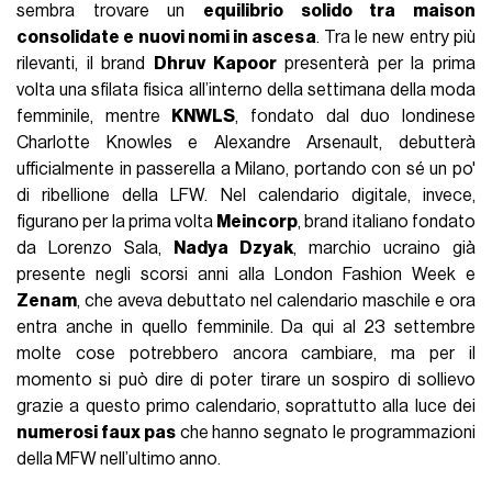
sembra trovare un
equilibrio solido tra maison
consolidate e nuovi nomi in ascesa
. Tra le new entry più
rilevanti, il brand
Dhruv Kapoor
presenterà per la prima
volta una sfilata fisica all’interno della settimana della moda
femminile, mentre
KNWLS
, fondato dal duo londinese
Charlotte Knowles e Alexandre Arsenault, debutterà
ufficialmente in passerella a Milano, portando con sé un po'
di ribellione della LFW. Nel calendario digitale, invece,
figurano per la prima volta
Meincorp
, brand italiano fondato
da Lorenzo Sala,
Nadya Dzyak
, marchio ucraino già
presente negli scorsi anni alla London Fashion Week e
Zenam
, che aveva debuttato nel calendario maschile e ora
entra anche in quello femminile. Da qui al 23 settembre
molte cose potrebbero ancora cambiare, ma per il
momento si può dire di poter tirare un sospiro di sollievo
grazie a questo primo calendario, soprattutto alla luce dei
numerosi faux pas
che hanno segnato le programmazioni
della MFW nell’ultimo anno.