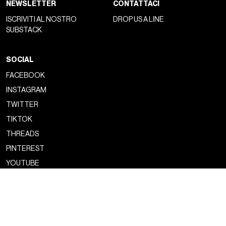
NEWSLETTER
CONTATTACI
ISCRIVITI AL NOSTRO
DROP US A LINE
SUBSTACK
SOCIAL
FACEBOOK
INSTAGRAM
TWITTER
TIKTOK
THREADS
PINTEREST
YOUTUBE
Copyright ©2026 nss magazine srls
- All rights reserved
nss magazine srls - P.IVA 12275110968
©2026 nss magazine testata giornalistica registrata presso il Tribunale di