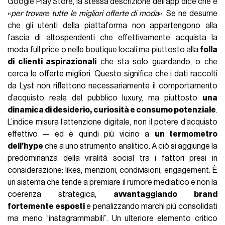
Google Play Store, la stessa descrizione dell’app dice che è
«
per trovare tutte le migliori offerte di moda
». Se ne desume
che gli utenti della piattaforma non appartengono alla
fascia di altospendenti che effettivamente acquista la
moda full price o nelle boutique locali ma piuttosto alla
folla
di clienti aspirazionali
che sta solo guardando, o che
cerca le offerte migliori. Questo significa che i dati raccolti
da Lyst non riflettono necessariamente il comportamento
d’acquisto reale del pubblico luxury, ma piuttosto
una
dinamica di desiderio, curiosità e consumo potenziale
.
L’indice misura l’attenzione digitale, non il potere d’acquisto
effettivo — ed è quindi più vicino a
un termometro
dell’hype
che a uno strumento analitico. A ciò si aggiunge la
predominanza della viralità social tra i fattori presi in
considerazione: likes, menzioni, condivisioni, engagement. È
un sistema che tende a premiare il rumore mediatico e non la
coerenza strategica,
avvantaggiando brand
fortemente esposti
e penalizzando marchi più consolidati
ma meno “instagrammabili”. Un ulteriore elemento critico