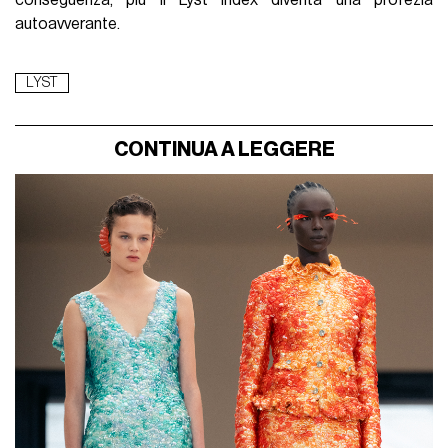
conseguenza, più il Lyst Index diventa una profezia
autoavverante.
LYST
CONTINUA A LEGGERE