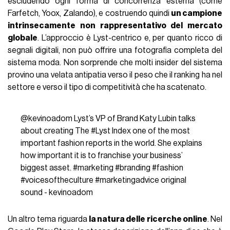
escludendo ogni forma di concorrenza esterna (come
Farfetch, Yoox, Zalando), e costruendo quindi
un campione
intrinsecamente non rappresentativo del mercato
globale
. L’approccio è Lyst-centrico e, per quanto ricco di
segnali digitali, non può offrire una fotografia completa del
sistema moda. Non sorprende che molti insider del sistema
provino una velata antipatia verso il peso che il ranking ha nel
settore e verso il tipo di competitività che ha scatenato.
@kevinoadom
Lyst’s VP of Brand Katy Lubin talks
about creating The
#Lyst
Index one of the most
important fashion reports in the world. She explains
how important it is to franchise your business’
biggest asset.
#marketing
#branding
#fashion
#voicesoftheculture
#marketingadvice
original
sound - kevinoadom
Un altro tema riguarda
la natura delle ricerche online
. Nel