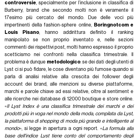
controversie
, specialmente per l’inclusione in classifica di
Burberry, brand che secondo molti non è veramente il
17esimo più cercato del mondo. Due delle voci più
impertinenti della fashion-sphere online,
Boringnotcom e
Louis Pisano
, hanno addirittura definito il ranking
manipolato se non proprio inventato e, nelle sezioni
commenti dei rispettivi post, molti hanno espresso il proprio
scetticismo nei confronti nella classifica trimestrale. Il
problema è dunque
metodologico
: se dei dati degli utenti di
Lyst ci si può fidare, le cose diventano più fumose quando si
parla di analisi relative alla crescita dei follower degli
account dei brand, alle menzioni su diverse piattaforme,
marchi e parole chiave ad essi relative, oltre al sentiment e
alle ricerche nei database di 12000 boutique e store online.
«
Il Lyst Index è una classifica trimestrale dei marchi e dei
prodotti più in voga nel mondo della moda, compilata da Lyst,
la piattaforma di shopping di moda più grande e intelligente al
mondo
», si legge in apertura a ogni report. «
La formula alla
base dell'indice Lyst tiene conto del comportamento degli