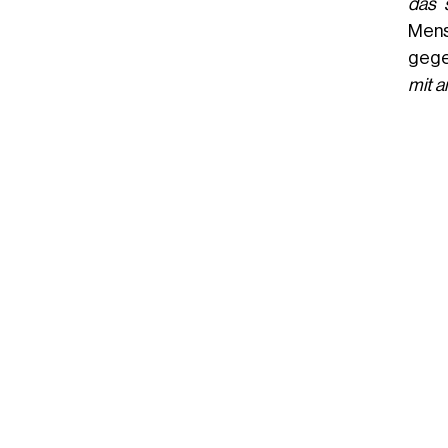
das 
Mens
gege
mit a