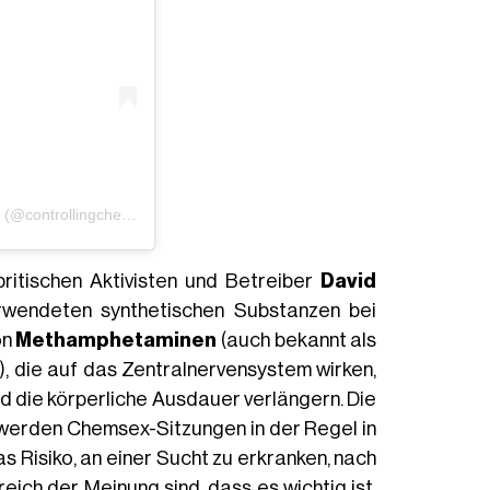
Un post condiviso da Controlling Chemsex (@controllingchemsex)
itischen Aktivisten und Betreiber
David
wendeten synthetischen Substanzen bei
on
Methamphetaminen
(auch bekannt als
, die auf das Zentralnervensystem wirken,
d die körperliche Ausdauer verlängern. Die
werden Chemsex-Sitzungen in der Regel in
as Risiko, an einer Sucht zu erkranken, nach
reich der Meinung sind, dass es wichtig ist,