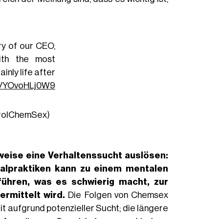
ry of our CEO,
ith the most
inly life after
co/YOvoHLj0W9
trolChemSex)
eise eine Verhaltenssucht auslösen:
alpraktiken kann zu einem mentalen
hren, was es schwierig macht, zur
ermittelt wird.
Die Folgen von Chemsex
it aufgrund potenzieller Sucht; die längere