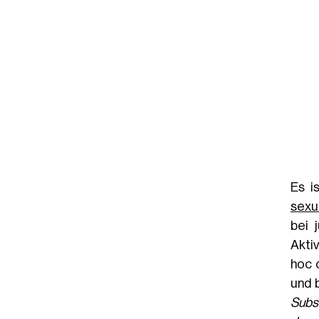
Es i
sexu
bei 
Akti
hoc 
und 
Subst