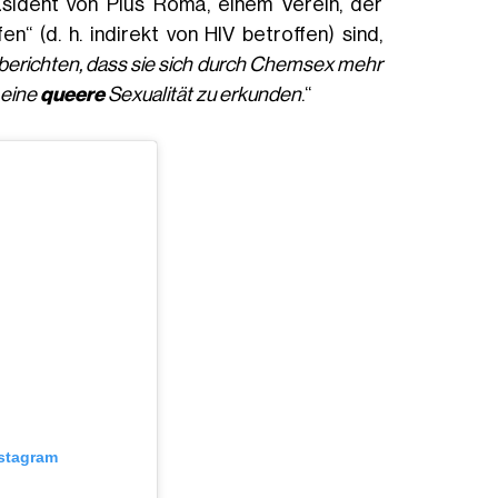
räsident von Plus Roma, einem Verein, der
“ (d. h. indirekt von HIV betroffen) sind,
berichten, dass sie sich durch Chemsex mehr
 eine
queere
Sexualität zu erkunden
.“
nstagram