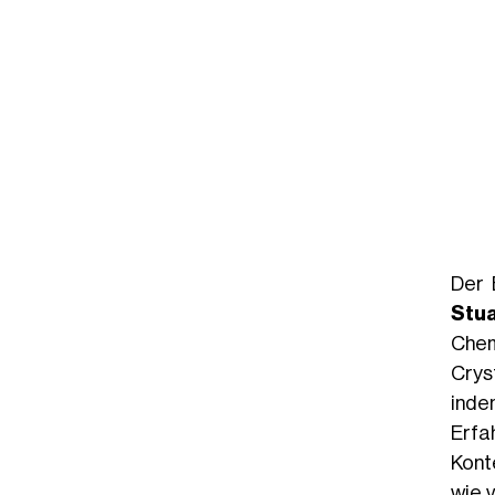
Der 
Stua
Chem
Crys
inde
Erfa
Konte
wie v