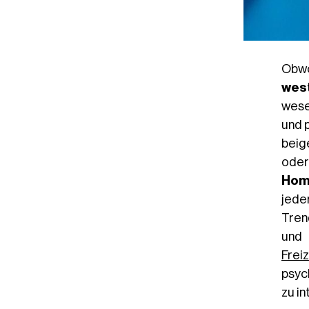
Obw
west
wese
und 
beig
oder
Hom
jede
Tren
und 
Frei
psyc
zu in