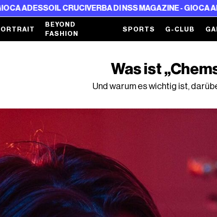
 CRUCIVERBA DI NSS MAGAZINE - GIOCA ADESSO
IL CRUCI
BEYOND
PORTRAIT
SPORTS
G-CLUB
GA
FASHION
Was ist „Chem
Und warum es wichtig ist, darüb