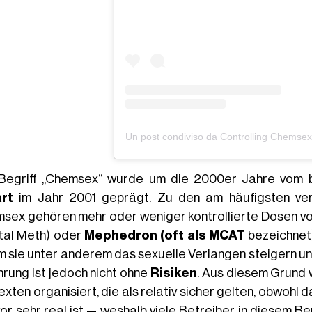
Begriff „Chemsex“ wurde um die 2000er Jahre vom br
rt
im Jahr 2001 geprägt. Zu den am häufigsten ver
sex gehören mehr oder weniger kontrollierte Dosen v
tal Meth) oder
Mephedron (oft als MCAT
bezeichnet)
m sie unter anderem das sexuelle Verlangen steigern un
hrung ist jedoch nicht ohne
Risiken
. Aus diesem Grund 
xten organisiert, die als relativ sicher gelten, obwohl d
or sehr real ist — weshalb viele Betreiber in diesem Be