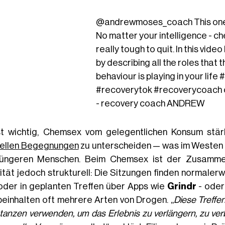
@andrewmoses_coach
This one
No matter your intelligence - c
really tough to quit. In this video 
by describing all the roles that t
behaviour is playing in your life
#
#recoverytok
#recoverycoach
- recovery coach ANDREW
st wichtig, Chemsex vom gelegentlichen Konsum stä
ellen Begegnungen
zu unterscheiden — was im Westen i
jüngeren Menschen. Beim Chemsex ist der Zusamme
vität jedoch strukturell: Die Sitzungen finden normaler
oder in geplanten Treffen über Apps wie
Grindr
- ode
beinhalten oft mehrere Arten von Drogen. „
Diese Treffe
anzen verwenden, um das Erlebnis zu verlängern, zu verbe