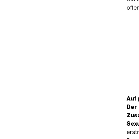
offe
Auf
Der
Zus
Sexu
erst