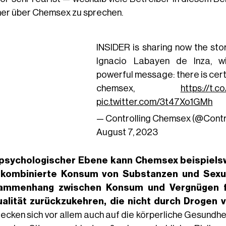
ner über Chemsex zu sprechen.
INSIDER is sharing now the sto
Ignacio Labayen de Inza, w
powerful message: there is certa
chemsex,
https://t.
pic.twitter.com/3t47Xo1GMh
— Controlling Chemsex (@Con
August 7, 2023
psychologischer Ebene
kann Chemsex beispielsw
 kombinierte Konsum von Substanzen und Sexu
ammenhang zwischen Konsum und Vergnügen fü
alität zurückzukehren, die nicht durch Drogen v
recken sich vor allem auch auf die körperliche Gesundhe