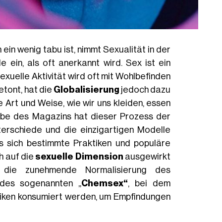
n wenig tabu ist, nimmt Sexualität in der
e ein, als oft anerkannt wird. Sex ist ein
xuelle Aktivität wird oft mit Wohlbefinden
etont, hat die
Globalisierung
jedoch dazu
e Art und Weise, wie wir uns kleiden, essen
abe des Magazins hat dieser Prozess der
terschiede und die einzigartigen Modelle
ss sich bestimmte Praktiken und populäre
h auf die
sexuelle Dimension
ausgewirkt
st die zunehmende Normalisierung des
des sogenannten „
Chemsex“
, bei dem
tiken konsumiert werden, um Empfindungen