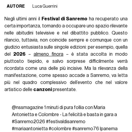
AUTORE
Luca Guerrini
Negli ultimi anni il
Festival di Sanremo
ha recuperato una
certa importanza, tornando a occupare uno spazio rilevante
nelle abitudini televisive e nel dibattito pubblico. Questo
rilancio, tuttavia, non coincide sempre e comunque con un
giudizio entusiasta sulle singole edizioni: per esempio, quella
del
2026
–
almeno finora
– è stata accolta in modo
piuttosto tiepido, e salvo sorprese difficilmente verrà
ricordata come una delle più incisive. Ma la rilevanza della
manifestazione, come spesso accade a Sanremo, va letta
più nel quadro complessivo dell’evento che nel valore
artistico delle
canzoni
presentate.
@nssmagazine
1 minuti di pura follia con Maria
Antonietta e Colombre - La felicità e basta in gara a
#Sanremo2026
#festivaldisanremo
#mariaantonietta
#colombre
#sanremo76
Ipanema