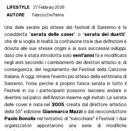
LIFESTYLE
27 Febbraio 2026
AUTORE
Fabrizio De Palma
Una delle serate più attese del festival di Sanremo è la
cosiddetta “
serata delle cover
” o “
serata dei duetti
”,
che dir si voglia. In realtà, la confusione tra le due definizioni è
dovuta alle sue stesse origini e ai suoi successivi sviluppi,
dato che è stata introdotta solo
vent'anni
fa e modificata
negli anni secondo i cambiamenti dei direttori artistici e, di
conseguenza, del regolamento del Festival della Canzone
Italiana. A oggi, rimane l'evento più atteso della settimana di
Sanremo, forse perché è proprio l'unica serata in tutto il
Festival in cui i partecipanti possono lasciarsi andare e
divertirsi sul palco dell'Ariston insieme agli invitati. La serata
delle cover è nata nel
2005
, creata dal direttore artistico
della 55° edizione
Gianmarco Mazzi
e dal neoconduttore
Paolo Bonolis
nel tentativo di "svecchiare" il Festival. I due
organizzatori apportarono una serie di modifiche