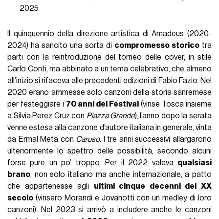
2025
Il quinquennio della direzione artistica di Amadeus (2020-
2024) ha sancito una sorta di
compromesso storico
tra
parti con la reintroduzione del torneo delle cover, in stile
Carlo Conti, ma abbinato a un tema celebrativo, che almeno
all’inizio si rifaceva alle precedenti edizioni di Fabio Fazio. Nel
2020 erano ammesse solo canzoni della storia sanremese
per festeggiare i
70 anni del Festival
(vinse Tosca insieme
a Silvia Perez Cruz con
Piazza Grande
); l’anno dopo la serata
venne estesa alla canzone d’autore italiana in generale, vinta
da Ermal Meta con
Caruso
. I tre anni successivi allargarono
ulteriormente lo spettro delle possibilità, secondo alcuni
forse pure un po’ troppo. Per il 2022 valeva
qualsiasi
brano
, non solo italiano ma anche internazionale, a patto
che appartenesse agli
ultimi cinque decenni del XX
secolo
(vinsero Morandi e Jovanotti con un medley di loro
canzoni). Nel 2023 si arrivò a includere anche le canzoni