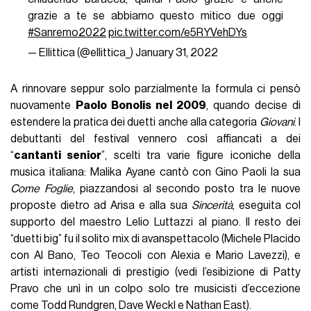
grazie a te se abbiamo questo mitico due oggi
#Sanremo2022
pic.twitter.com/e5RYVehDYs
— Ellittica (@ellittica_)
January 31, 2022
A rinnovare seppur solo parzialmente la formula ci pensò
nuovamente
Paolo Bonolis nel 2009
, quando decise di
estendere la pratica dei duetti anche alla categoria
Giovani
. I
debuttanti del festival vennero così affiancati a dei
“
cantanti senior
”, scelti tra varie figure iconiche della
musica italiana: Malika Ayane cantò con Gino Paoli la sua
Come Foglie
, piazzandosi al secondo posto tra le nuove
proposte dietro ad Arisa e alla sua
Sincerità
, eseguita col
supporto del maestro Lelio Luttazzi al piano. Il resto dei
“duetti big” fu il solito mix di avanspettacolo (Michele Placido
con Al Bano, Teo Teocoli con Alexia e Mario Lavezzi), e
artisti internazionali di prestigio (vedi l’esibizione di Patty
Pravo che unì in un colpo solo tre musicisti d’eccezione
come Todd Rundgren, Dave Weckl e Nathan East).