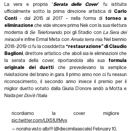
La vera e propria “
Serata delle Cover
” fu istituita
ufficialmente sotto la prima direzione artistica di
Carlo
Conti
- dal 2015 al 2017 – nella forma di
torneo a
eliminazione
che vide vincere prima Nek con la sua rilettura
moderna di
Se Telefonando
, poi gli Stadio con
La Sera dei
miracoli
e infine Ermal Meta con
Amata terra mia
. Nel biennio
2018-2019 ci fu la cosiddetta
“restaurazione” di Claudio
Baglioni
, direttore artistico che abolì sia le eliminazioni che
la serata della cover, riportandola alla sua
formula
originale dei duetti
che prevedevano la semplice
rivisitazione del brano in gara. Il primo anno non ci fu nessun
riconoscimento, il secondo anno invece il premio per il
miglior duetto votato dalla Giuria D’onore andò a Motta e
Nada per
Dov’è l’Italia
.
ricordiamo la cover migliore
pic.twitter.com/LlX51UfMyx
— noraha visto albi!!! (@diecimilaascale)
February 10,