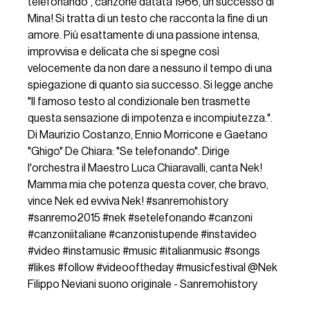
telefonando", canzone datata 1966, un successo di
Mina! Si tratta di un testo che racconta la fine di un
amore. Più esattamente di una passione intensa,
improvvisa e delicata che si spegne così
velocemente da non dare a nessuno il tempo di una
spiegazione di quanto sia successo. Si legge anche
"Il famoso testo al condizionale ben trasmette
questa sensazione di impotenza e incompiutezza.".
Di Maurizio Costanzo, Ennio Morricone e Gaetano
"Ghigo" De Chiara: "Se telefonando". Dirige
l'orchestra il Maestro Luca Chiaravalli, canta Nek!
Mamma mia che potenza questa cover, che bravo,
vince Nek ed evviva Nek!
#sanremohistory
#sanremo2015
#nek
#setelefonando
#canzoni
#canzoniitaliane
#canzonistupende
#instavideo
#video
#instamusic
#music
#italianmusic
#songs
#likes
#follow
#videooftheday
#musicfestival
@Nek
Filippo Neviani
suono originale - Sanremohistory