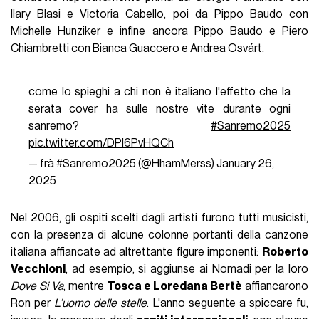
Ilary Blasi e Victoria Cabello, poi da Pippo Baudo con
Michelle Hunziker e infine ancora Pippo Baudo e Piero
Chiambretti con Bianca Guaccero e Andrea Osvárt.
come lo spieghi a chi non è italiano l'effetto che la
serata cover ha sulle nostre vite durante ogni
sanremo?
#Sanremo2025
pic.twitter.com/DPl6PvHQCh
— frà #Sanremo2025 (@HhamMerss)
January 26,
2025
Nel 2006, gli ospiti scelti dagli artisti furono tutti musicisti,
con la presenza di alcune colonne portanti della canzone
italiana affiancate ad altrettante figure imponenti:
Roberto
Vecchioni
, ad esempio, si aggiunse ai Nomadi per la loro
Dove Si Va
, mentre
Tosca e Loredana Bertè
affiancarono
Ron per
L’uomo delle stelle
. L'anno seguente a spiccare fu,