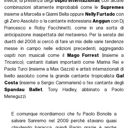
invece, la presenza degli
ospiti internazionali
, con alcune
combinazioni altamente improbabili come le
Supremes
insieme a Marcella e Gianni Bella oppure
Nelly Furtado
con
gli Zero Assoluto o la cantante indonesiana
Anggun
con Dj
Francesco e Roby Facchinetti, come in una sorta di
anticipazione inaspettata del metaverso. Per la serata dei
duetti del 2008 si cercò di fare un mix delle varie tendenze
messe in campo nelle edizioni precedenti, aggregando
ospiti non musicali come il
Mago Forrest
(insieme a
Tricarico), cantanti italiani importanti come Marina Rei e
Paola Turci (insieme a Max Gazzè) e artisti internazionali di
livello assoluto come la grande cantante tropicalista
Gal
Costa
(insieme a Sergio Cammariere) o l’ex cantante degli
Spandau Ballet
, Tony Hadley, abbinato a Paolo
Meneguzzi.
E comunque ricordiamoci che fu Paolo Bonolis a
salvare Sanremo nel 2009 perché stavano quasi
chiudendo baracca, quindi Paolo grazie è anche