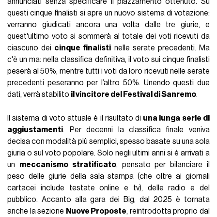
annunciati senza specificare il piazzamento ottenuto. Su
questi cinque finalisti si apre un nuovo sistema di votazione:
verranno giudicati ancora una volta dalle tre giurie, e
quest'ultimo voto si sommerà al totale dei voti ricevuti da
ciascuno dei
cinque finalisti
nelle serate precedenti. Ma
c'è un ma: nella classifica definitiva, il voto sui cinque finalisti
peserà al 50%, mentre tutti i voti da loro ricevuti nelle serate
precedenti peseranno per l’altro 50%. Unendo questi due
dati, verrà stabilito
il vincitore del Festival di Sanremo
.
Il sistema di voto attuale è il risultato di
una lunga serie di
aggiustamenti
. Per decenni la classifica finale veniva
decisa con modalità più semplici, spesso basate su una sola
giuria o sul voto popolare. Solo negli ultimi anni si è arrivati a
un
meccanismo stratificato
, pensato per bilanciare il
peso delle giurie della sala stampa (che oltre ai giornali
cartacei include testate online e tv), delle radio e del
pubblico. Accanto alla gara dei Big, dal 2025 è tornata
anche la sezione
Nuove Proposte
, reintrodotta proprio dal