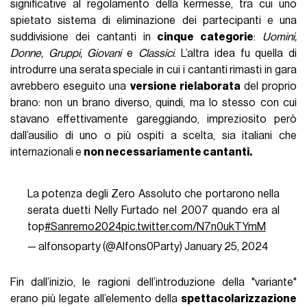
significative al regolamento della kermesse, tra cui uno
spietato sistema di eliminazione dei partecipanti e una
suddivisione dei cantanti in
cinque categorie
:
Uomini,
Donne, Gruppi, Giovani
e
Classici
. L’altra idea fu quella di
introdurre una serata speciale in cui i cantanti rimasti in gara
avrebbero eseguito una
versione rielaborata
del proprio
brano: non un brano diverso, quindi, ma lo stesso con cui
stavano effettivamente gareggiando, impreziosito però
dall’ausilio di uno o più ospiti a scelta, sia italiani che
internazionali e
non necessariamente cantanti.
La potenza degli Zero Assoluto che portarono nella
serata duetti Nelly Furtado nel 2007 quando era al
top
#Sanremo2024
pic.twitter.com/N7n0ukTYmM
— alfonsoparty (@Alfons0Party)
January 25, 2024
Fin dall’inizio, le ragioni dell’introduzione della "variante"
erano più legate all’elemento della
spettacolarizzazione