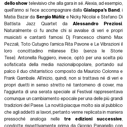
dello show
televisivo che alla gara in sé. Alexia, ad esempio,
quell'anno si fece accompagnare dalla
Gialappa’s Band
, i
Matia Bazar da
Sergio Múñiz
e Nicky Nicolai e Stefano Di
Battista Jazz Quartet da
Alessandro Preziosi
.
Naturalmente ci fu anche chi si avvalse di veri e propri
musicisti e cantanti famosi: Dj Francesco chiamò Max
Pezzali, Toto Cutugno l’amica Rita Pavone e Le Vibrazioni il
loro concittadino milanese Elio (senza le Storie
Tese). Antonella Ruggiero, invece, optò per una scelta più
sofisticata della media nazionalpopolare, portando sul
palco il duo chitarristico composto da Maurizio Colonna e
Frank Gambale. All’inizio, quindi, non si trattava né di veri e
propri duetti in senso stretto né tantomeno di cover, ma
l'aggiunta di una serata speciale al Festival rappresentava
comunque un cambiamento epocale per una delle più grandi
tradizioni del Paese. La novità piacque molto sia al pubblico
che agli addetti ai lavori, pertanto venne replicata in maniera
pressoché analoga nelle
tre edizioni successive
,
condotte rispettivamente prima da Giorgio Panariello con