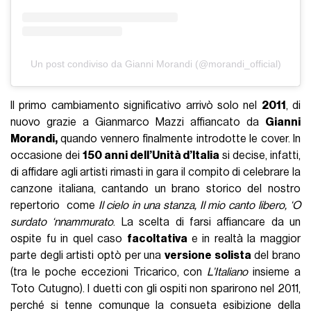
Un post condiviso da Gianni Morandi (@morandi_official)
Il primo cambiamento significativo arrivò solo nel
2011
, di
nuovo grazie a Gianmarco Mazzi affiancato da
Gianni
Morandi,
quando vennero finalmente introdotte le cover. In
occasione dei
150 anni dell’Unità d’Italia
si decise, infatti,
di affidare agli artisti rimasti in gara il compito di celebrare la
canzone italiana, cantando un brano storico del nostro
repertorio come
Il cielo in una stanza, Il mio canto libero, ‘O
surdato ‘nnammurato
. La scelta di farsi affiancare da un
ospite fu in quel caso
facoltativa
e in realtà la maggior
parte degli artisti optò per una
versione solista
del brano
(tra le poche eccezioni Tricarico, con
L’Italiano
insieme a
Toto Cutugno). I duetti con gli ospiti non sparirono nel 2011,
perché si tenne comunque la consueta esibizione della