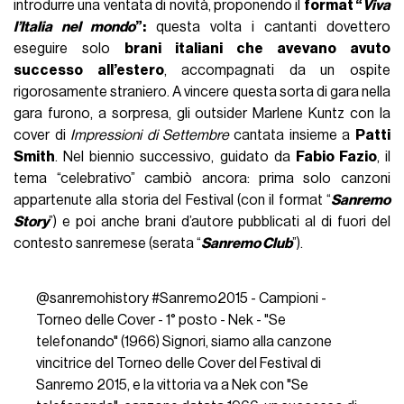
introdurre una ventata di novità, proponendo il
format “
Viva
l’Italia nel mondo
”:
questa volta i cantanti dovettero
eseguire solo
brani italiani che avevano avuto
successo all’estero
, accompagnati da un ospite
rigorosamente straniero. A vincere questa sorta di gara nella
gara furono, a sorpresa, gli outsider Marlene Kuntz con la
cover di
Impressioni di Settembre
cantata insieme a
Patti
Smith
. Nel biennio successivo, guidato da
Fabio Fazio
, il
tema “celebrativo” cambiò ancora: prima solo canzoni
appartenute alla storia del Festival (con il format “
Sanremo
Story
”) e poi anche brani d’autore pubblicati al di fuori del
contesto sanremese (serata “
Sanremo Club
”).
@sanremohistory
#Sanremo2015
- Campioni -
Torneo delle Cover - 1° posto - Nek - "Se
telefonando" (1966) Signori, siamo alla canzone
vincitrice del Torneo delle Cover del Festival di
Sanremo 2015, e la vittoria va a Nek con "Se