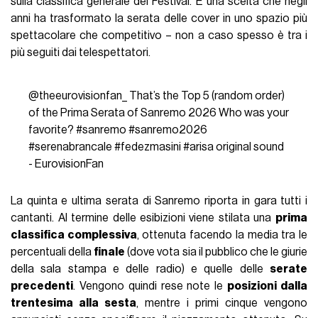
sulla classifica generale del Festival. È una scelta che negli
anni ha trasformato la serata delle cover in uno spazio più
spettacolare che competitivo – non a caso spesso è tra i
più seguiti dai telespettatori.
@theeurovisionfan_
That’s the Top 5 (random order)
of the Prima Serata of Sanremo 2026 Who was your
favorite?
#sanremo
#sanremo2026
#serenabrancale
#fedezmasini
#arisa
original sound
- EurovisionFan
La quinta e ultima serata di Sanremo riporta in gara tutti i
cantanti. Al termine delle esibizioni viene stilata una
prima
classifica complessiva
, ottenuta facendo la media tra le
percentuali della
finale
(dove vota sia il pubblico che le giurie
della sala stampa e delle radio) e quelle delle
serate
precedenti
. Vengono quindi rese note le
posizioni dalla
trentesima alla sesta
, mentre i primi cinque vengono