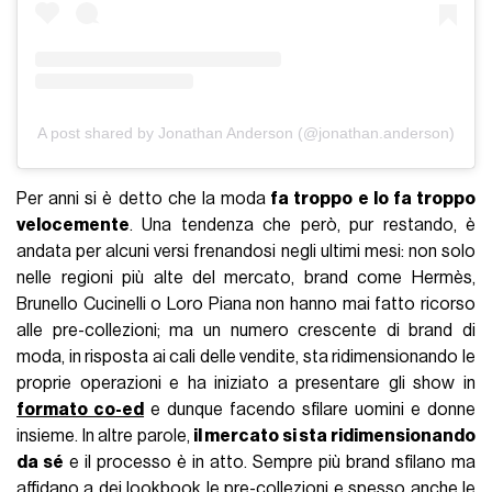
A post shared by Jonathan Anderson (@jonathan.anderson)
Per anni si è detto che la moda
fa troppo e lo fa troppo
velocemente
. Una tendenza che però, pur restando, è
andata per alcuni versi frenandosi negli ultimi mesi: non solo
nelle regioni più alte del mercato, brand come Hermès,
Brunello Cucinelli o Loro Piana non hanno mai fatto ricorso
alle pre-collezioni; ma un numero crescente di brand di
moda, in risposta ai cali delle vendite, sta ridimensionando le
proprie operazioni e ha iniziato a presentare gli show in
formato co-ed
e dunque facendo sfilare uomini e donne
insieme. In altre parole,
il mercato si sta ridimensionando
da sé
e il processo è in atto. Sempre più brand sfilano ma
affidano a dei lookbook le pre-collezioni e spesso anche le