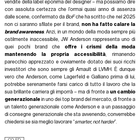
vendite della label eponima del designer – ma possiamo dire
con assoluta certezza che l’ormai quasi anno di assenza
dalle scene, confermato da
BoF
che ha scritto che nel 2025
non ci saranno sfilate per il brand,
non ha fatto calare la
brand awareness
. Anzi, in un mondo della moda sempre più
ostilmente inaccessibile, JW Anderson rappresenta uno di
quei pochi brand che
offre i crismi della moda
mantenendo la propria accessibilità
, rimanendo
parecchio apprezzato e ovviamente dotato dei suoi ricchi
investitori che sono sempre gli Arnault di LVMH. È dunque
vero che Anderson, come Lagerfeld e Galliano prima di lui,
potrebbe serenamente farsi carico di tutto il lavoro che la
sua brillante carriera gli imporrà – ma di fronte a
un cambio
generazionale
in uno dei top brand del mercato, di fronte a
un talento generazionale come Anderson e a un passaggio
di consegne generazionale che sta avvenendo, converrebbe
chiedersi se sia meglio lavorare “
smarter, not harder
”.