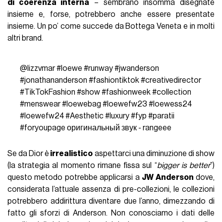
di coerenza interna
– sembrano insomma disegnate
insieme e, forse, potrebbero anche essere presentate
insieme. Un po’ come succede da Bottega Veneta e in molti
altri brand.
@lizzvmar
#loewe
#runway
#jwanderson
#jonathananderson
#fashiontiktok
#creativedirector
#TikTokFashion
#show
#fashionweek
#collection
#menswear
#loewebag
#loewefw23
#loewess24
#loewefw24
#Aesthetic
#luxury
#fyp
#paratii
#foryoupage
оригинальный звук - rangeee
Se da Dior è
irrealistico
aspettarci una diminuzione di show
(la strategia al momento rimane fissa sul “
bigger is better
”)
questo metodo potrebbe applicarsi a
JW Anderson
dove,
considerata l’attuale assenza di pre-collezioni, le collezioni
potrebbero addirittura diventare due l’anno, dimezzando di
fatto gli sforzi di Anderson. Non conosciamo i dati delle