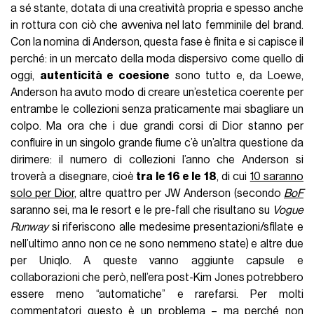
a sé stante, dotata di una creatività propria e spesso anche
in rottura con ciò che avveniva nel lato femminile del brand.
Con la nomina di Anderson, questa fase è finita e si capisce il
perché: in un mercato della moda dispersivo come quello di
oggi,
autenticità e coesione
sono tutto e, da Loewe,
Anderson ha avuto modo di creare un’estetica coerente per
entrambe le collezioni senza praticamente mai sbagliare un
colpo. Ma ora che i due grandi corsi di Dior stanno per
confluire in un singolo grande fiume c’è un’altra questione da
dirimere: il numero di collezioni l’anno che Anderson si
troverà a disegnare, cioè
tra le 16 e le 18
, di cui
10 saranno
solo per Dior
, altre quattro per JW Anderson (secondo
BoF
saranno sei, ma le resort e le pre-fall che risultano su
Vogue
Runway
si riferiscono alle medesime presentazioni/sfilate e
nell’ultimo anno non ce ne sono nemmeno state) e altre due
per Uniqlo. A queste vanno aggiunte capsule e
collaborazioni che però, nell’era post-Kim Jones potrebbero
essere meno “automatiche” e rarefarsi. Per molti
commentatori questo è un problema – ma perché non