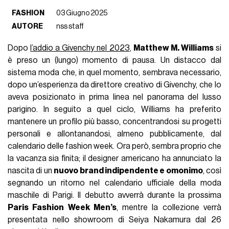
FASHION
03 Giugno 2025
AUTORE
nss staff
Dopo
l’addio a Givenchy nel 2023
,
Matthew M. Williams
si
è preso un (lungo) momento di pausa. Un distacco dal
sistema moda che, in quel momento, sembrava necessario,
dopo un’esperienza da direttore creativo di Givenchy, che lo
aveva posizionato in prima linea nel panorama del lusso
parigino. In seguito a quel ciclo, Williams ha preferito
mantenere un profilo più basso, concentrandosi su progetti
personali e allontanandosi, almeno pubblicamente, dal
calendario delle fashion week. Ora però, sembra proprio che
la vacanza sia finita; il designer americano ha annunciato la
nascita di un
nuovo brand indipendente e omonimo
, così
segnando un ritorno nel calendario ufficiale della moda
maschile di Parigi. Il debutto avverrà durante la prossima
Paris Fashion Week Men’s
, mentre la collezione verrà
presentata nello showroom di Seiya Nakamura dal 26