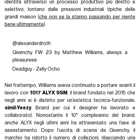
identità attraverso un processo produttivo più diretto e
selettivo, lontano dalle pressioni industriali tipiche delle
grandi maison (
che non se la stanno passando per niente
bene ultimamente
).
@alexanderdroth
Givenchy FW 23 by Matthew Williams, always a
pleasureee.
Deadguy - Zelly Ocho
Nel frattempo, Williams aveva continuato a portare avanti il
lavoro con
1017 ALYX 9SM
, il brand fondato nel 2015 che
negli anni si è distinto per un’estetica tecnica-funzionale,
simil-Yeezy
(brand per cui il designer ha lavorato e
collaborato). Nonostante il 10° compleanno del brand,
anche ALYX negli ultimi anni ha attraversato una fase di
assestamento. Dopo l’uscita di scena da Givenchy, il
marchio ha ridotto il numero di collezioni, rilasciando una