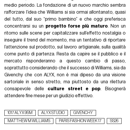
medio periodo. La fondazione di un nuovo marchio sembra
rafforzare l’idea che Williams si sia ormai allontanato, quasi
del tutto, dal suo “primo bambino” e che oggi preferisca
concentrarsi su un
progetto forse più maturo
. Non un
ritorno sulle scene per capitalizzare sull’effetto nostalgia o
inseguire il trend del momento, ma un tentativo di riportare
l’attenzione sul prodotto, sul lavoro artigianale, sulla qualità
come punto di partenza. Resta da capire se il pubblico e il
mercato risponderanno a questo cambio di passo,
soprattutto considerando che il successo di Williams, sia da
Givenchy che con ALYX, non è mai dipeso da una visione
sartoriale in senso stretto, ma piuttosto da una rilettura
consapevole delle
culture street e pop
. Bisognerà
attendere fine mese per un giudizio effettivo.
1017 ALYX 9SM
ALYX STUDIO
GIVENCHY
MATTHEW M WILLIAMS
PARIS FASHION WEEK 17
SS26