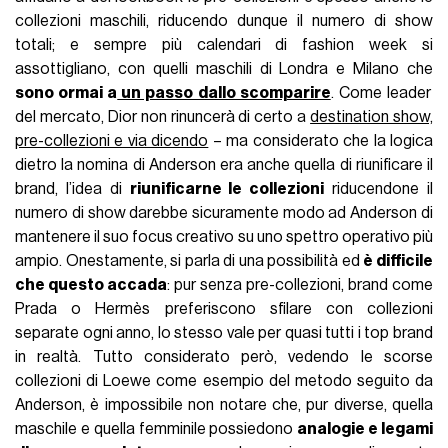
collezioni maschili, riducendo dunque il numero di show
totali; e sempre più calendari di fashion week si
assottigliano, con quelli maschili di Londra e Milano che
sono ormai a
un passo dallo scomparire
. Come leader
del mercato, Dior non rinuncerà di certo a
destination show,
pre-collezioni e via dicendo
– ma considerato che la logica
dietro la nomina di Anderson era anche quella di riunificare il
brand, l’idea di
riunificarne le collezioni
riducendone il
numero di show darebbe sicuramente modo ad Anderson di
mantenere il suo focus creativo su uno spettro operativo più
ampio. Onestamente, si parla di una possibilità ed
è difficile
che questo accada
: pur senza pre-collezioni, brand come
Prada o Hermès preferiscono sfilare con collezioni
separate ogni anno, lo stesso vale per quasi tutti i top brand
in realtà. Tutto considerato però, vedendo le scorse
collezioni di Loewe come esempio del metodo seguito da
Anderson, è impossibile non notare che, pur diverse, quella
maschile e quella femminile possiedono
analogie e legami