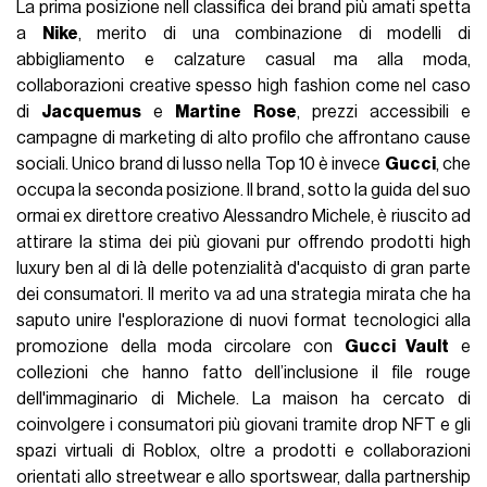
La prima posizione nell classifica dei brand più amati spetta
a
Nike
, merito di una combinazione di modelli di
abbigliamento e calzature casual ma alla moda,
collaborazioni creative spesso high fashion come nel caso
di
Jacquemus
e
Martine Rose
, prezzi accessibili e
campagne di marketing di alto profilo che affrontano cause
sociali. Unico brand di lusso nella Top 10 è invece
Gucci
, che
occupa la seconda posizione. Il brand, sotto la guida del suo
ormai ex direttore creativo Alessandro Michele, è riuscito ad
attirare la stima dei più giovani pur offrendo prodotti high
luxury ben al di là delle potenzialità d'acquisto di gran parte
dei consumatori. Il merito va ad una strategia mirata che ha
saputo unire l'esplorazione di nuovi format tecnologici alla
promozione della moda circolare con
Gucci Vault
e
collezioni che hanno fatto dell’inclusione il file rouge
dell'immaginario di Michele. La maison ha cercato di
coinvolgere i consumatori più giovani tramite drop NFT e gli
spazi virtuali di Roblox, oltre a prodotti e collaborazioni
orientati allo streetwear e allo sportswear, dalla partnership