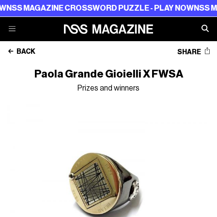
SS MAGAZINE CROSSWORD PUZZLE - PLAY NOW
NSS MAG
BACK
SHARE
Paola Grande Gioielli X FWSA
Prizes and winners