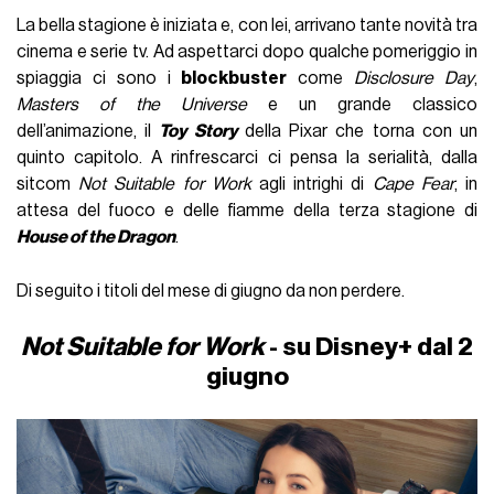
La bella stagione è iniziata e, con lei, arrivano tante novità tra
cinema e serie tv. Ad aspettarci dopo qualche pomeriggio in
spiaggia ci sono i
blockbuster
come
Disclosure Day
,
Masters of the Universe
e un grande classico
dell’animazione, il
Toy Story
della Pixar che torna con un
quinto capitolo. A rinfrescarci ci pensa la serialità, dalla
sitcom
Not Suitable for Work
agli intrighi di
Cape Fear
, in
attesa del fuoco e delle fiamme della terza stagione di
House of the Dragon
.
Di seguito i titoli del mese di giugno da non perdere.
Not Suitable for Work
- su Disney+ dal 2
giugno