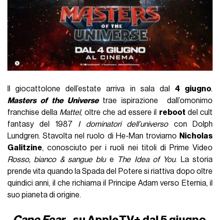
Il giocattolone dell’estate arriva in sala dal
4 giugno
.
Masters of the Universe
trae ispirazione dall’omonimo
franchise della
Mattel
, oltre che ad essere il
reboot
del cult
fantasy del 1987
I dominatori dell’universo
con Dolph
Lundgren. Stavolta nel ruolo di He-Man troviamo
Nicholas
Galitzine
, conosciuto per i ruoli nei titoli di Prime Video
Rosso, bianco & sangue blu
e
The Idea of You
. La storia
prende vita quando la Spada del Potere si riattiva dopo oltre
quindici anni, il che richiama il Principe Adam verso Eternia, il
suo pianeta di origine.
Cape Fear
- su AppleTV+ dal 5 giugno