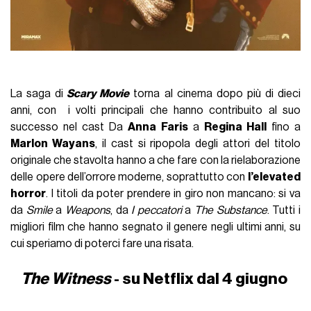
La saga di
Scary Movie
torna al cinema dopo più di dieci
anni, con i volti principali che hanno contribuito al suo
successo nel cast Da
Anna Faris
a
Regina Hall
fino a
Marlon Wayans
, il cast si ripopola degli attori del titolo
originale che stavolta hanno a che fare con la rielaborazione
delle opere dell’orrore moderne, soprattutto con
l’elevated
horror
. I titoli da poter prendere in giro non mancano: si va
da
Smile
a
Weapons
, da
I peccatori
a
The Substance
. Tutti i
migliori film che hanno segnato il genere negli ultimi anni, su
cui speriamo di poterci fare una risata.
The Witness
- su Netflix dal 4 giugno