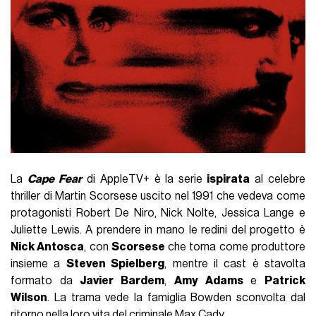
La
Cape Fear
di AppleTV+ è la serie
ispirata
al celebre
thriller di Martin Scorsese uscito nel 1991 che vedeva come
protagonisti Robert De Niro, Nick Nolte, Jessica Lange e
Juliette Lewis. A prendere in mano le redini del progetto è
Nick Antosca
, con
Scorsese
che torna come produttore
insieme a
Steven Spielberg
, mentre il cast è stavolta
formato da
Javier Bardem
,
Amy Adams
e
Patrick
Wilson
. La trama vede la famiglia Bowden sconvolta dal
ritorno nella loro vita del criminale Max Cady.